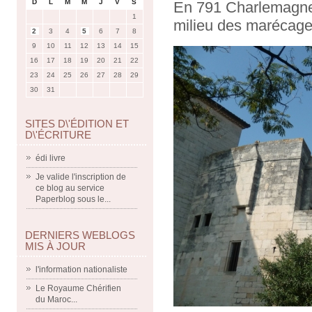
D
L
M
M
J
V
S
En 791 Charlemagne f
1
milieu des marécages
2
3
4
5
6
7
8
9
10
11
12
13
14
15
16
17
18
19
20
21
22
23
24
25
26
27
28
29
30
31
SITES D\'ÉDITION ET
D\'ÉCRITURE
édi livre
Je valide l'inscription de
ce blog au service
Paperblog sous le...
DERNIERS WEBLOGS
MIS À JOUR
l'information nationaliste
Le Royaume Chérifien
du Maroc...