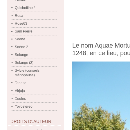
Praline
Quichottine *
Rosa
Rose63
Sam Pierre
Soène
Le nom Aquae Mortua
Soène 2
1248, en ce lieu, po
Solange
Solange (2)
Sylvie (conseils
ménopause)
Tanette
Virjaja
Xoulec
Yoyostéréo
DROITS D\'AUTEUR