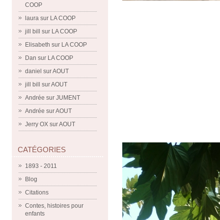
COOP
laura
sur
LA COOP
jill bill
sur
LA COOP
Elisabeth
sur
LA COOP
Dan
sur
LA COOP
daniel
sur
AOUT
jill bill
sur
AOUT
Andrée
sur
JUMENT
Andrée
sur
AOUT
Jerry OX
sur
AOUT
CATÉGORIES
1893 - 2011
Blog
Citations
Contes, histoires pour
enfants