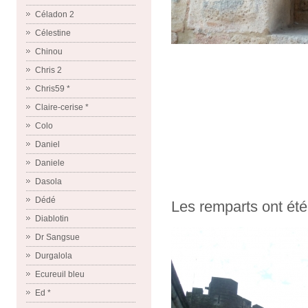
Céladon 2
Célestine
Chinou
Chris 2
Chris59 *
Claire-cerise *
Colo
Daniel
Daniele
Dasola
Dédé
Les remparts ont été 
Diablotin
Dr Sangsue
Durgalola
Ecureuil bleu
Ed *