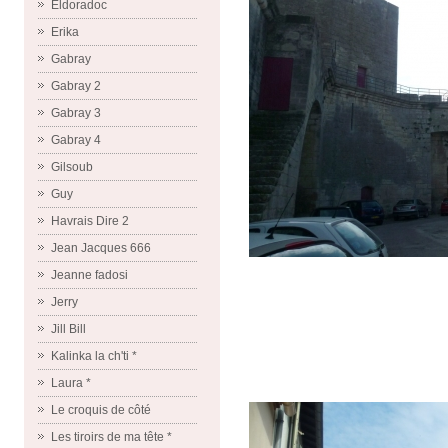
Eldoradoc
Erika
Gabray
Gabray 2
Gabray 3
Gabray 4
Gilsoub
Guy
Havrais Dire 2
Jean Jacques 666
Jeanne fadosi
Jerry
Jill Bill
Kalinka la ch'ti *
Laura *
Le croquis de côté
Les tiroirs de ma tête *