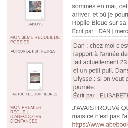
sommes en mai, cett
arriver, et où je po
Hoplie Bleue sur sa 
SAISONS
Écrit par :
DAN
| merc
MON 3ÈME RECUEIL DE
POESIES
Dan : chez moi c'est
AUTOUR DE HUIT HEURES
rapport à l'année de
fait actuellement 23
et un petit pull. Dan
Ulysse : si on veut 
journée.
Écrit par : ELISABETH
AUTOUR DE HUIT HEURES
J'AVAISTROUVé 
MON PREMIER
RECUEIL
mais ce n'est pas l'
D'ANECDOTES
D'ENFANCES
https://www.abebo