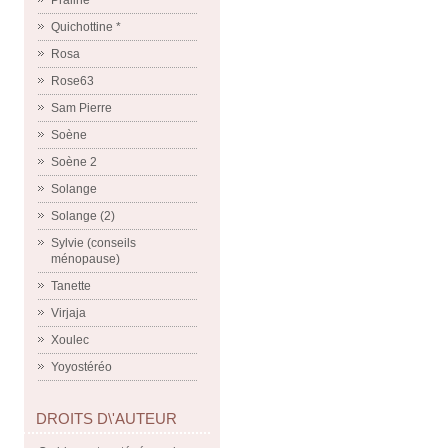
Praline
Quichottine *
Rosa
Rose63
Sam Pierre
Soène
Soène 2
Solange
Solange (2)
Sylvie (conseils
ménopause)
Tanette
Virjaja
Xoulec
Yoyostéréo
DROITS D\'AUTEUR