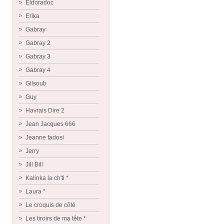
Eldoradoc
Erika
Gabray
Gabray 2
Gabray 3
Gabray 4
Gilsoub
Guy
Havrais Dire 2
Jean Jacques 666
Jeanne fadosi
Jerry
Jill Bill
Kalinka la ch'ti *
Laura *
Le croquis de côté
Les tiroirs de ma tête *