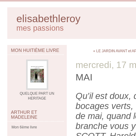
elisabethleroy
mes passions
MON HUITIÈME LIVRE
« LE JARDIN AVANT et A
mercredi, 17 
MAI
Qu'il est doux, d
QUELQUE PART UN
HERITAGE
bocages verts, 
ARTHUR ET
de mai, quand l
MADELEINE
branche vous y 
Mon 6ème livre