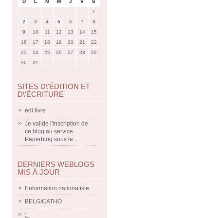
D
L
M
M
J
V
S
1
2
3
4
5
6
7
8
9
10
11
12
13
14
15
16
17
18
19
20
21
22
23
24
25
26
27
28
29
30
31
SITES D\'ÉDITION ET
D\'ÉCRITURE
édi livre
Je valide l'inscription de
ce blog au service
Paperblog sous le...
DERNIERS WEBLOGS
MIS À JOUR
l'information nationaliste
BELGICATHO
;_