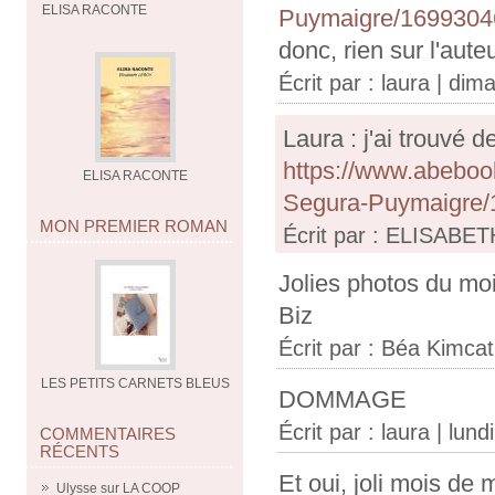
ELISA RACONTE
Puymaigre/1699304
donc, rien sur l'aute
Écrit par :
laura
| dima
Laura : j'ai trouvé 
https://www.abebo
ELISA RACONTE
Segura-Puymaigre/
MON PREMIER ROMAN
Écrit par : ELISABET
Jolies photos du mo
Biz
Écrit par :
Béa Kimcat
LES PETITS CARNETS BLEUS
DOMMAGE
Écrit par :
laura
| lund
COMMENTAIRES
RÉCENTS
Et oui, joli mois de 
Ulysse
sur
LA COOP