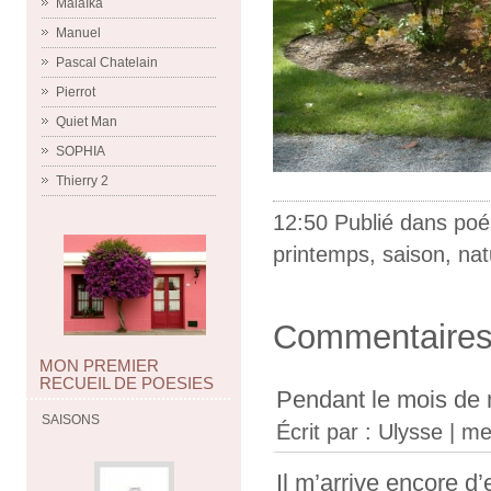
Malaïka
Manuel
Pascal Chatelain
Pierrot
Quiet Man
SOPHIA
Thierry 2
12:50 Publié dans
poé
printemps
,
saison
,
nat
Commentaire
MON PREMIER
RECUEIL DE POESIES
Pendant le mois de ma
SAISONS
Écrit par :
Ulysse
| me
Il m’arrive encore d