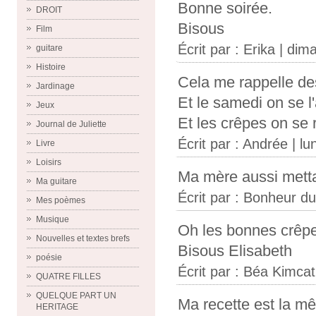
Bonne soirée.
DROIT
Bisous
Film
Écrit par :
Erika
| dima
guitare
Histoire
Cela me rappelle de
Jardinage
Et le samedi on se l
Jeux
Et les crêpes on se 
Journal de Juliette
Écrit par :
Andrée
| lu
Livre
Loisirs
Ma mère aussi mettai
Ma guitare
Écrit par :
Bonheur du
Mes poèmes
Musique
Oh les bonnes crê
Nouvelles et textes brefs
Bisous Elisabeth
poésie
Écrit par :
Béa Kimcat
QUATRE FILLES
QUELQUE PART UN
Ma recette est la mê
HERITAGE