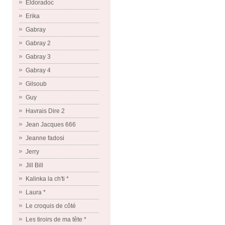
Eldoradoc
Erika
Gabray
Gabray 2
Gabray 3
Gabray 4
Gilsoub
Guy
Havrais Dire 2
Jean Jacques 666
Jeanne fadosi
Jerry
Jill Bill
Kalinka la ch'ti *
Laura *
Le croquis de côté
Les tiroirs de ma tête *