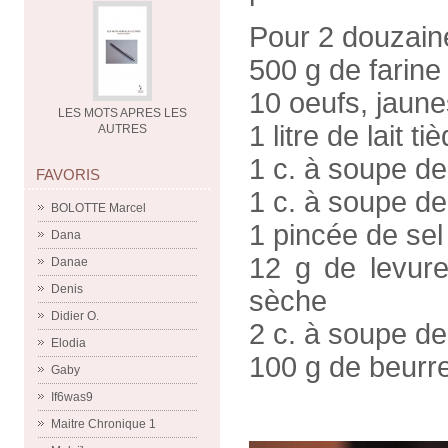
Pour 2 douzain
500 g de farine
10 oeufs, jaune
LES MOTS APRES LES
1 litre de lait ti
AUTRES
1 c. à soupe de
FAVORIS
1 c. à soupe d
BOLOTTE Marcel
1 pincée de sel
Dana
12 g de levure
Danae
Denis
sèche
Didier O.
2 c. à soupe de
Elodia
100 g de beurre
Gaby
If6was9
Maitre Chronique 1