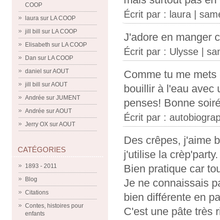
COOP
Écrit par :
laura
| same
laura
sur
LA COOP
jill bill
sur
LA COOP
J'adore en manger c
Elisabeth
sur
LA COOP
Écrit par :
Ulysse
| sa
Dan
sur
LA COOP
daniel
sur
AOUT
Comme tu me mets en
jill bill
sur
AOUT
bouillir à l'eau avec
Andrée
sur
JUMENT
penses! Bonne soiré
Andrée
sur
AOUT
Écrit par : autobiogra
Jerry OX
sur
AOUT
Des crêpes, j'aime 
CATÉGORIES
j'utilise la crèp'party.
1893 - 2011
Bien pratique car tou
Blog
Je ne connaissais p
Citations
bien différente en par
Contes, histoires pour
C'est une pâte très 
enfants