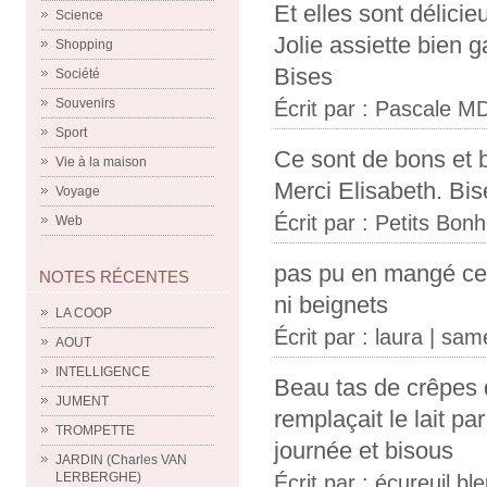
Et elles sont délicie
Science
Jolie assiette bien g
Shopping
Bises
Société
Souvenirs
Écrit par :
Pascale M
Sport
Ce sont de bons et 
Vie à la maison
Merci Elisabeth. Bis
Voyage
Écrit par :
Petits Bon
Web
pas pu en mangé ce
NOTES RÉCENTES
ni beignets
LA COOP
Écrit par :
laura
| same
AOUT
INTELLIGENCE
Beau tas de crêpes 
JUMENT
remplaçait le lait p
TROMPETTE
journée et bisous
JARDIN (Charles VAN
LERBERGHE)
Écrit par :
écureuil bl