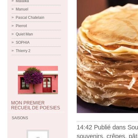
Malaïka
Manuel
Pascal Chatelain
Pierrot
Quiet Man
SOPHIA
Thierry 2
MON PREMIER
RECUEIL DE POESIES
SAISONS
14:42 Publié dans
Sou
souvenirs
,
crêpes
,
pât