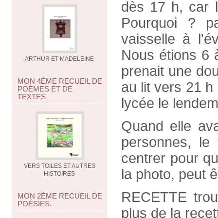
dès 17 h, car 
Pourquoi ? pa
vaisselle à l'év
Nous étions 6 à
ARTHUR ET MADELEINE
prenait une douc
MON 4ÈME RECUEIL DE
au lit vers 21 h
POÈMES ET DE
TEXTES
lycée le lendem
Quand elle ava
personnes, le t
centrer pour qu
VERS TOILES ET AUTRES
la photo, peut ê
HISTOIRES
RECETTE trouv
MON 2ÈME RECUEIL DE
POÉSIES.
plus de la rece