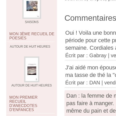
Commentaire
SAISONS
Oui ! Voila une bonn
MON 3ÈME RECUEIL DE
POESIES
période pour cette p
semaine. Cordiales 
AUTOUR DE HUIT HEURES
Écrit par :
Gabray
| ve
J'ai aidé mon épouse 
ma tasse de thé la "cu
Écrit par :
DAN
| vendr
AUTOUR DE HUIT HEURES
Dan : la femme de m
MON PREMIER
RECUEIL
pas faire à manger. M
D'ANECDOTES
D'ENFANCES
même du pain et des