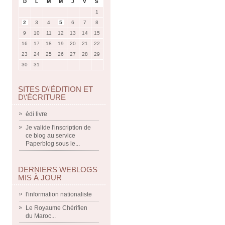
D
L
M
M
J
V
S
1
2
3
4
5
6
7
8
9
10
11
12
13
14
15
16
17
18
19
20
21
22
23
24
25
26
27
28
29
30
31
SITES D\'ÉDITION ET
D\'ÉCRITURE
édi livre
Je valide l'inscription de
ce blog au service
Paperblog sous le...
DERNIERS WEBLOGS
MIS À JOUR
l'information nationaliste
Le Royaume Chérifien
du Maroc...