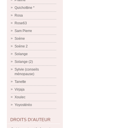
Praline
Quichottine *
Rosa
Rose63
Sam Pierre
Soène
Soène 2
Solange
Solange (2)
Sylvie (conseils
ménopause)
Tanette
Virjaja
Xoulec
Yoyostéréo
DROITS D\'AUTEUR