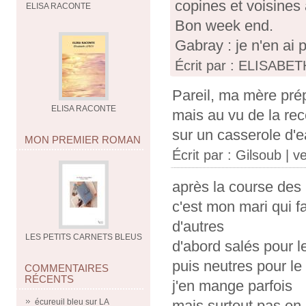
copines et voisines 
ELISA RACONTE
Bon week end.
Gabray : je n'en ai 
Écrit par : ELISABETH
Pareil, ma mère prép
ELISA RACONTE
mais au vu de la rece
sur un casserole d'e
MON PREMIER ROMAN
Écrit par :
Gilsoub
| ve
après la course des 2
c'est mon mari qui f
d'autres
LES PETITS CARNETS BLEUS
d'abord salés pour le
puis neutres pour le 
COMMENTAIRES
RÉCENTS
j'en mange parfois
écureuil bleu
sur
LA
mais surtout pas en