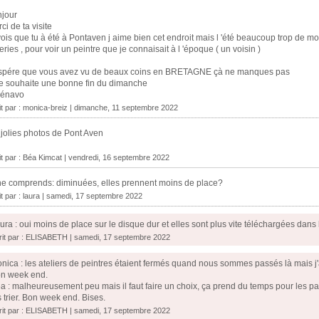
jour
ci de ta visite
vois que tu à été à Pontaven j aime bien cet endroit mais l 'été beaucoup trop de mo
eries , pour voir un peintre que je connaisait à l 'époque ( un voisin )
espére que vous avez vu de beaux coins en BRETAGNE çà ne manques pas
te souhaite une bonne fin du dimanche
Kénavo
it par : monica-breiz | dimanche, 11 septembre 2022
jolies photos de Pont Aven
it par :
Béa Kimcat
| vendredi, 16 septembre 2022
ne comprends: diminuées, elles prennent moins de place?
it par :
laura
| samedi, 17 septembre 2022
ura : oui moins de place sur le disque dur et elles sont plus vite téléchargées dans l
rit par : ELISABETH | samedi, 17 septembre 2022
nica : les ateliers de peintres étaient fermés quand nous sommes passés là mais j'ai
n week end.
a : malheureusement peu mais il faut faire un choix, ça prend du temps pour les pa
s trier. Bon week end. Bises.
rit par : ELISABETH | samedi, 17 septembre 2022