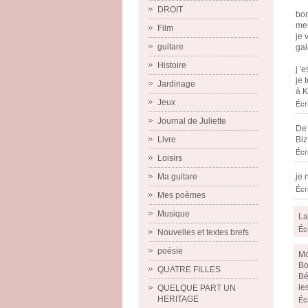
DROIT
bon
mer
Film
je 
guitare
gal
Histoire
j '
je 
Jardinage
à 
Jeux
Écr
Journal de Juliette
De 
Biz
Livre
Écr
Loisirs
je 
Ma guitare
Écr
Mes poèmes
Musique
La
Éc
Nouvelles et textes brefs
poésie
Mo
Bo
QUATRE FILLES
Bé
le
QUELQUE PART UN
HERITAGE
Éc