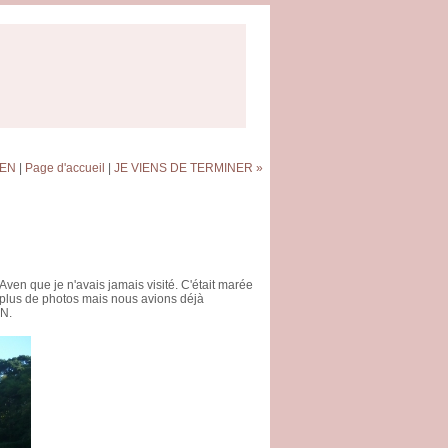
IEN
|
Page d'accueil
|
JE VIENS DE TERMINER »
Aven que je n'avais jamais visité. C'était marée
dre plus de photos mais nous avions déjà
PN.