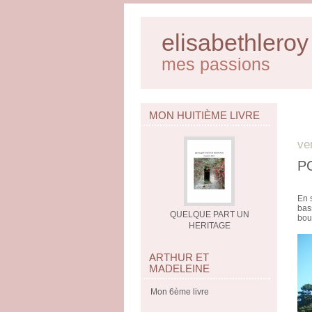
elisabethleroy
mes passions
MON HUITIÈME LIVRE
ve
P
En 
bass
QUELQUE PART UN
bou
HERITAGE
ARTHUR ET
MADELEINE
Mon 6ème livre