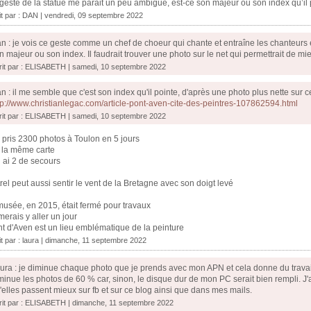
geste de la statue me parait un peu ambiguë, est-ce son majeur ou son index qu’il po
it par :
DAN
| vendredi, 09 septembre 2022
n : je vois ce geste comme un chef de choeur qui chante et entraîne les chanteurs e
n majeur ou son index. Il faudrait trouver une photo sur le net qui permettrait de m
rit par : ELISABETH | samedi, 10 septembre 2022
n : il me semble que c'est son index qu'il pointe, d'après une photo plus nette sur c
tp://www.christianlegac.com/article-pont-aven-cite-des-peintres-107862594.html
rit par : ELISABETH | samedi, 10 septembre 2022
i pris 2300 photos à Toulon en 5 jours
 la même carte
n ai 2 de secours
rel peut aussi sentir le vent de la Bretagne avec son doigt levé
musée, en 2015, était fermé pour travaux
imerais y aller un jour
t d'Aven est un lieu emblématique de la peinture
it par :
laura
| dimanche, 11 septembre 2022
ura : je diminue chaque photo que je prends avec mon APN et cela donne du travail à
minue les photos de 60 % car, sinon, le disque dur de mon PC serait bien rempli. J'
'elles passent mieux sur fb et sur ce blog ainsi que dans mes mails.
rit par : ELISABETH | dimanche, 11 septembre 2022