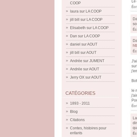
Le 
COOP
Écr
laura
sur
LA COOP
Da
jill bill
sur
LA COOP
so
Elisabeth
sur
LA COOP
Éc
Dan
sur
LA COOP
Da
daniel
sur
AOUT
ht
Éc
jill bill
sur
AOUT
Andrée
sur
JUMENT
J'a
sur
Andrée
sur
AOUT
j'e
Jerry OX
sur
AOUT
Bot
le 
CATÉGORIES
j'a
Pon
1893 - 2011
Écr
Blog
La
Citations
di
qu
Contes, histoires pour
enfants
Éc