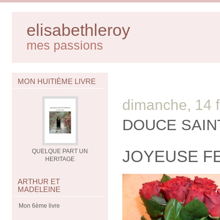
elisabethleroy
mes passions
MON HUITIÈME LIVRE
dimanche, 14 f
DOUCE SAIN
JOYEUSE FET
QUELQUE PART UN
HERITAGE
ARTHUR ET
MADELEINE
Mon 6ème livre