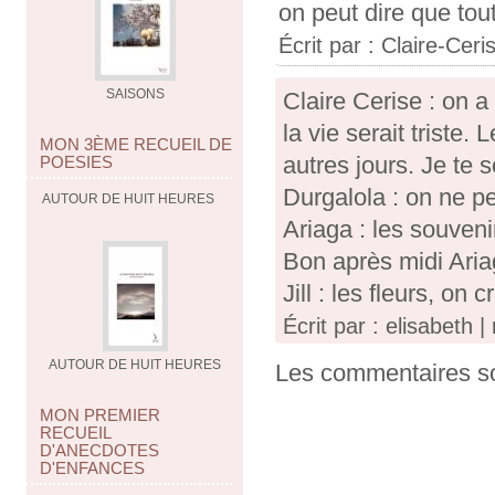
on peut dire que tou
Écrit par :
Claire-Ceri
SAISONS
Claire Cerise : on a 
la vie serait triste.
MON 3ÈME RECUEIL DE
autres jours. Je te 
POESIES
Durgalola : on ne pe
AUTOUR DE HUIT HEURES
Ariaga : les souveni
Bon après midi Aria
Jill : les fleurs, on
Écrit par : elisabeth 
AUTOUR DE HUIT HEURES
Les commentaires so
MON PREMIER
RECUEIL
D'ANECDOTES
D'ENFANCES