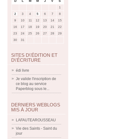
D
L
M
M
J
V
S
1
2
3
4
5
6
7
8
9
10
11
12
13
14
15
16
17
18
19
20
21
22
23
24
25
26
27
28
29
30
31
SITES D\'ÉDITION ET
D\'ÉCRITURE
édi livre
Je valide l'inscription de
ce blog au service
Paperblog sous le...
DERNIERS WEBLOGS
MIS À JOUR
LAFAUTEAROUSSEAU
Vie des Saints - Saint du
jour