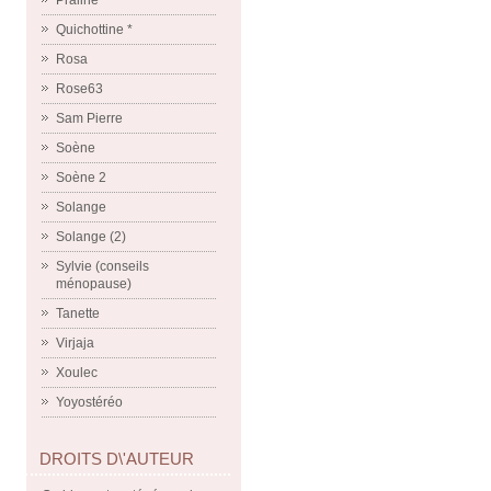
Praline
Quichottine *
Rosa
Rose63
Sam Pierre
Soène
Soène 2
Solange
Solange (2)
Sylvie (conseils
ménopause)
Tanette
Virjaja
Xoulec
Yoyostéréo
DROITS D\'AUTEUR