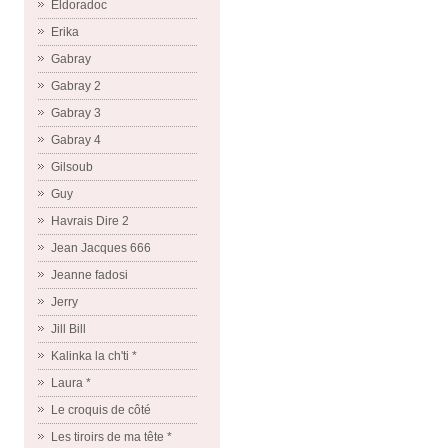
Eldoradoc
Erika
Gabray
Gabray 2
Gabray 3
Gabray 4
Gilsoub
Guy
Havrais Dire 2
Jean Jacques 666
Jeanne fadosi
Jerry
Jill Bill
Kalinka la ch'ti *
Laura *
Le croquis de côté
Les tiroirs de ma tête *