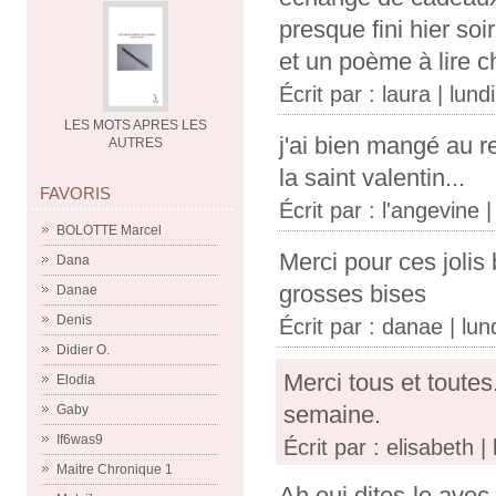
presque fini hier soir
et un poème à lire 
Écrit par :
laura
| lund
LES MOTS APRES LES
j'ai bien mangé au re
AUTRES
la saint valentin...
FAVORIS
Écrit par :
l'angevine
|
BOLOTTE Marcel
Merci pour ces jolis
Dana
grosses bises
Danae
Denis
Écrit par :
danae
| lun
Didier O.
Merci tous et toutes
Elodia
semaine.
Gaby
If6was9
Écrit par : elisabeth |
Maitre Chronique 1
Ah oui dites-le avec 