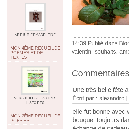
ARTHUR ET MADELEINE
14:39 Publié dans
Blo
MON 4ÈME RECUEIL DE
valentin
,
souhaits
,
am
POÈMES ET DE
TEXTES
Commentaire
Une très belle fête au
Écrit par :
alezandro
|
VERS TOILES ET AUTRES
HISTOIRES
elle fut bonne avec 
MON 2ÈME RECUEIL DE
bouquet toujours dan
POÉSIES.
échange de cadeaux: 