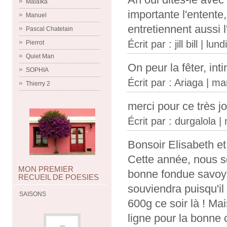
Malaïka
importante l'entente
Manuel
entretiennent aussi
Pascal Chatelain
Écrit par :
jill bill
| lund
Pierrot
Quiet Man
On peur la fêter, in
SOPHIA
Écrit par :
Ariaga
| mar
Thierry 2
merci pour ce très jo
Écrit par :
durgalola
| 
Bonsoir Elisabeth et 
Cette année, nous 
MON PREMIER
bonne fondue savoya
RECUEIL DE POESIES
souviendra puisqu'il
SAISONS
600g ce soir là ! Mai
ligne pour la bonne 