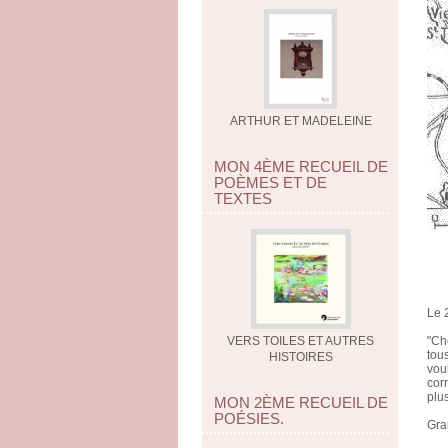
ARTHUR ET MADELEINE
MON 4ÈME RECUEIL DE
POÈMES ET DE
TEXTES
Le 2
VERS TOILES ET AUTRES
"Ch
tou
HISTOIRES
vou
cor
plus
MON 2ÈME RECUEIL DE
POÉSIES.
Gra