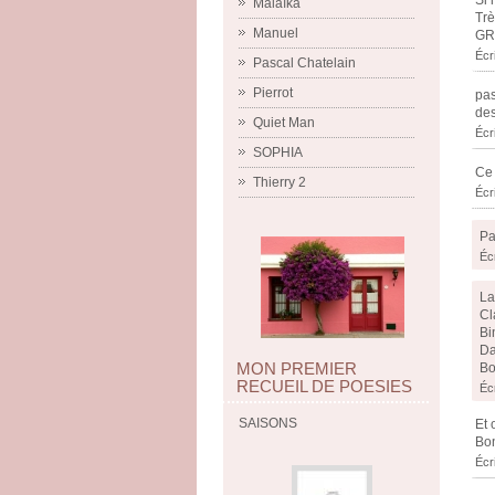
Si 
Malaïka
Trè
Manuel
GR
Écr
Pascal Chatelain
Pierrot
pas
des
Quiet Man
Écr
SOPHIA
Ce 
Thierry 2
Écr
Pa
Éc
La
Cl
Bi
Da
MON PREMIER
Bo
RECUEIL DE POESIES
Éc
SAISONS
Et 
Bon
Écr