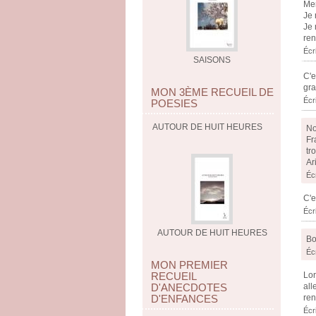
Mer
Je 
Je 
ren
Écr
SAISONS
C'e
gra
MON 3ÈME RECUEIL DE
Écr
POESIES
AUTOUR DE HUIT HEURES
No
Fr
tr
Ar
Écr
C'e
Écr
AUTOUR DE HUIT HEURES
Bo
Écr
MON PREMIER
RECUEIL
Lor
D'ANECDOTES
all
D'ENFANCES
ren
Écr