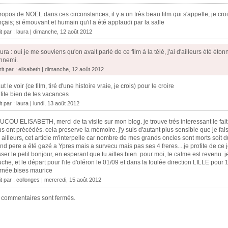
ropos de NOEL dans ces circonstances, il y a un très beau film qui s'appelle, je croi
nçais; si émouvant et humain qu'il a été applaudi par la salle
it par :
laura
| dimanche, 12 août 2012
ura : oui je me souviens qu'on avait parlé de ce film à la télé, j'ai d'ailleurs été ét
ennemi.
rit par : elisabeth | dimanche, 12 août 2012
faut le voir (ce film, tiré d'une histoire vraie, je crois) pour le croire
fite bien de tes vacances
it par :
laura
| lundi, 13 août 2012
COU ELISABETH, merci de ta visite sur mon blog. je trouve trés interessant le fait 
s ont précédés. cela preserve la mémoire. j'y suis d'autant plus sensible que je fai
 ailleurs, cet article m'interpelle car nombre de mes grands oncles sont morts soit 
nd pere a été gazé a Ypres mais a survecu mais pas ses 4 freres....je profite de ce jo
ser le petit bonjour, en esperant que tu ailles bien. pour moi, le calme est revenu. je
che, et le départ pour l'ile d'oléron le 01/09 et dans la foulée direction LILLE pour 
rnée.bises maurice
it par :
collonges
| mercredi, 15 août 2012
 commentaires sont fermés.