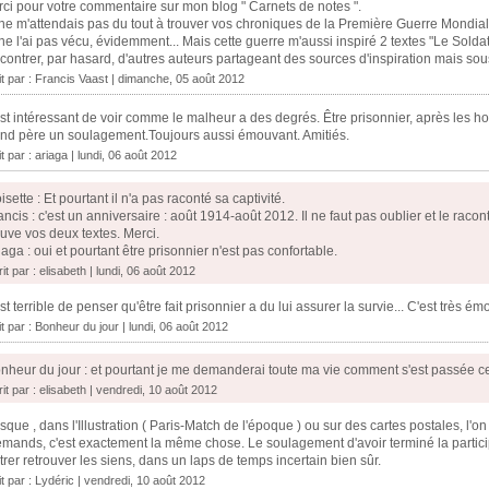
ci pour votre commentaire sur mon blog " Carnets de notes ".
ne m'attendais pas du tout à trouver vos chroniques de la Première Guerre Mondial
ne l'ai pas vécu, évidemment... Mais cette guerre m'aussi inspiré 2 textes "Le Sold
contrer, par hasard, d'autres auteurs partageant des sources d'inspiration mais sous
it par :
Francis Vaast
| dimanche, 05 août 2012
st intéressant de voir comme le malheur a des degrés. Être prisonnier, après les hor
nd père un soulagement.Toujours aussi émouvant. Amitiés.
it par :
ariaga
| lundi, 06 août 2012
isette : Et pourtant il n'a pas raconté sa captivité.
ancis : c'est un anniversaire : août 1914-août 2012. Il ne faut pas oublier et le racont
ouve vos deux textes. Merci.
iaga : oui et pourtant être prisonnier n'est pas confortable.
it par : elisabeth | lundi, 06 août 2012
st terrible de penser qu'être fait prisonnier a du lui assurer la survie... C'est très émo
it par :
Bonheur du jour
| lundi, 06 août 2012
nheur du jour : et pourtant je me demanderai toute ma vie comment s'est passée cette 
it par : elisabeth | vendredi, 10 août 2012
sque , dans l'Illustration ( Paris-Match de l'époque ) ou sur des cartes postales, l'on
emands, c'est exactement la même chose. Le soulagement d'avoir terminé la partici
trer retrouver les siens, dans un laps de temps incertain bien sûr.
it par : Lydéric | vendredi, 10 août 2012