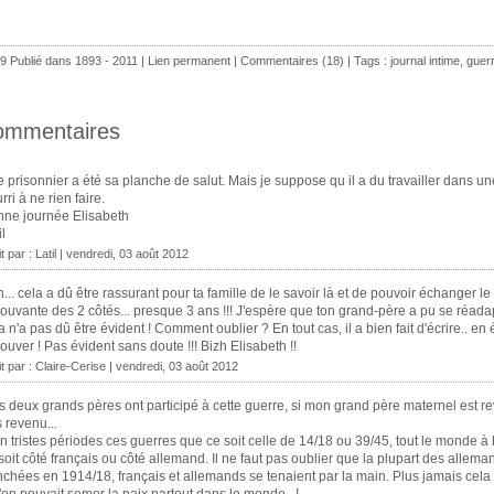
9 Publié dans
1893 - 2011
|
Lien permanent
|
Commentaires (18)
| Tags :
journal intime
,
guer
ommentaires
e prisonnier a été sa planche de salut. Mais je suppose qu il a du travailler dans u
rri à ne rien faire.
ne journée Elisabeth
il
it par :
Latil
| vendredi, 03 août 2012
... cela a dû être rassurant pour ta famille de le savoir là et de pouvoir échanger le c
ouvante des 2 côtés... presque 3 ans !!! J'espère que ton grand-père a pu se réadapt
a n'a pas dû être évident ! Comment oublier ? En tout cas, il a bien fait d'écrire.. en 
rouver ! Pas évident sans doute !!! Bizh Elisabeth !!
it par :
Claire-Cerise
| vendredi, 03 août 2012
 deux grands pères ont participé à cette guerre, si mon grand père maternel est r
 revenu...
n tristes périodes ces guerres que ce soit celle de 14/18 ou 39/45, tout le monde à 
soit côté français ou côté allemand. Il ne faut pas oublier que la plupart des allem
nchées en 1914/18, français et allemands se tenaient par la main. Plus jamais cela !