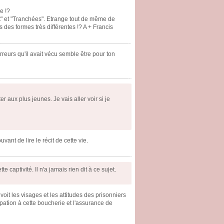
e !?
at" et "Tranchées". Etrange tout de même de
 des formes très différentes !? A + Francis
reurs qu'il avait vécu semble être pour ton
er aux plus jeunes. Je vais aller voir si je
uvant de lire le récit de cette vie.
captivité. Il n'a jamais rien dit à ce sujet.
 voit les visages et les attitudes des prisonniers
pation à cette boucherie et l'assurance de