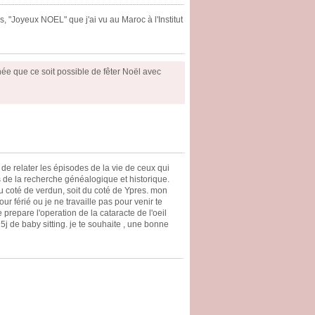
s, "Joyeux NOEL" que j'ai vu au Maroc à l'Institut
onnée que ce soit possible de fêter Noël avec
de relater les épisodes de la vie de ceux qui
s de la recherche généalogique et historique.
du coté de verdun, soit du coté de Ypres. mon
ur férié ou je ne travaille pas pour venir te
 prepare l'operation de la cataracte de l'oeil
15j de baby sitting. je te souhaite , une bonne