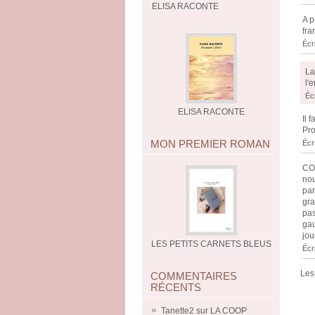
ELISA RACONTE
A p
fra
Écr
La
l'
Éc
ELISA RACONTE
Il 
Pro
MON PREMIER ROMAN
Écr
COU
nou
par
gra
pas
gau
jou
LES PETITS CARNETS BLEUS
Écr
Les
COMMENTAIRES
RÉCENTS
Tanette2
sur
LA COOP