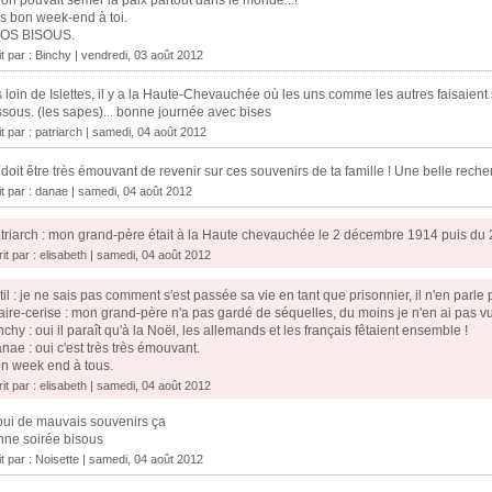
l'on pouvait semer la paix partout dans le monde...!
s bon week-end à toi.
OS BISOUS.
it par :
Binchy
| vendredi, 03 août 2012
 loin de Islettes, il y a la Haute-Chevauchée où les uns comme les autres faisaient
sous. (les sapes)... bonne journée avec bises
it par :
patriarch
| samedi, 04 août 2012
doit être très émouvant de revenir sur ces souvenirs de ta famille ! Une belle rec
it par :
danae
| samedi, 04 août 2012
triarch : mon grand-père était à la Haute chevauchée le 2 décembre 1914 puis du 2
rit par : elisabeth | samedi, 04 août 2012
til : je ne sais pas comment s'est passée sa vie en tant que prisonnier, il n'en parle 
aire-cerise : mon grand-père n'a pas gardé de séquelles, du moins je n'en ai pas vu.
nchy : oui il paraît qu'à la Noël, les allemands et les français fêtaient ensemble !
nae : oui c'est très très émouvant.
n week end à tous.
rit par : elisabeth | samedi, 04 août 2012
oui de mauvais souvenirs ça
ne soirée bisous
it par :
Noisette
| samedi, 04 août 2012