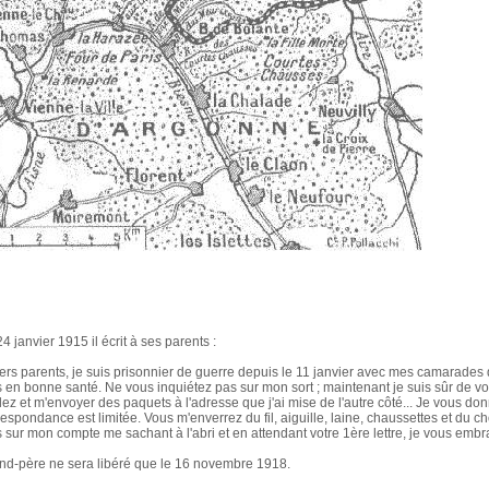
4 janvier 1915 il écrit à ses parents :
ers parents, je suis prisonnier de guerre depuis le 11 janvier avec mes camarade
s en bonne santé. Ne vous inquiétez pas sur mon sort ; maintenant je suis sûr de vo
lez et m'envoyer des paquets à l'adresse que j'ai mise de l'autre côté... Je vous d
respondance est limitée. Vous m'enverrez du fil, aiguille, laine, chaussettes et du 
 sur mon compte me sachant à l'abri et en attendant votre 1ère lettre, je vous embras
nd-père ne sera libéré que le 16 novembre 1918.