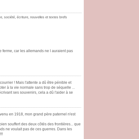
re
,
société
,
écriture
,
nouvelles et textes brefs
ne ferme, car les allemands ne l auraient pas
ourrier ! Mais l'attente a dû être pénible et
er à la vie normale sans trop de séquelle ...
écrivant ses souvenirs, cela a dû l'aider à se
evenu en 1918, mon grand père paternel n'est
bien souffert des deux côtés des frontières... que
ands ne voulait pas de ces guerres. Dans les
!!