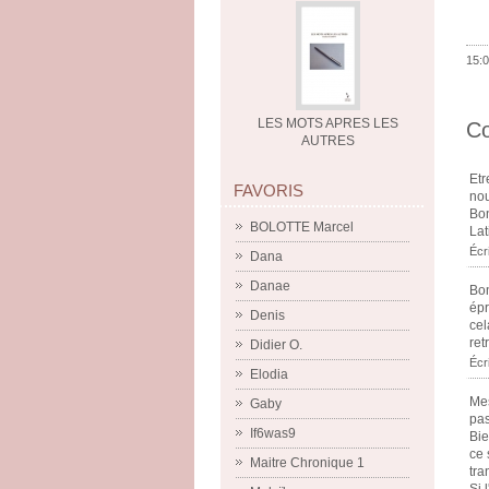
15:0
LES MOTS APRES LES
C
AUTRES
Etr
FAVORIS
nou
Bon
BOLOTTE Marcel
Lat
Écr
Dana
Danae
Bon
épr
Denis
cel
ret
Didier O.
Écr
Elodia
Mes
Gaby
pas
If6was9
Bie
ce 
Maitre Chronique 1
tra