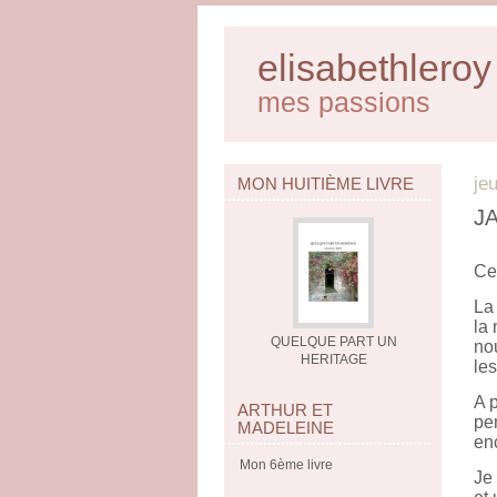
elisabethleroy
mes passions
je
MON HUITIÈME LIVRE
J
Ce 
La 
la 
QUELQUE PART UN
no
HERITAGE
le
A p
ARTHUR ET
pe
MADELEINE
enc
Mon 6ème livre
Je 