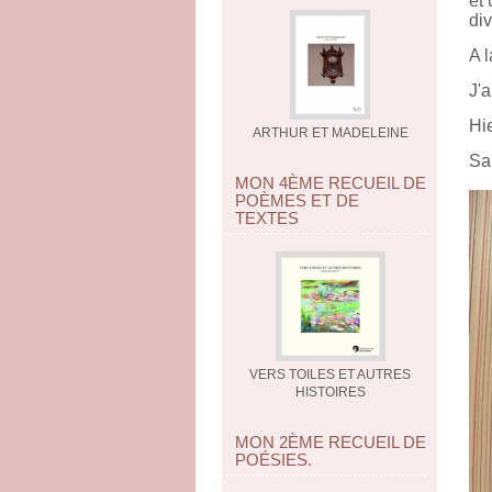
et
div
A 
J'
Hi
ARTHUR ET MADELEINE
Sam
MON 4ÈME RECUEIL DE
POÈMES ET DE
TEXTES
VERS TOILES ET AUTRES
HISTOIRES
MON 2ÈME RECUEIL DE
POÉSIES.