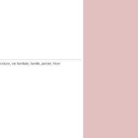
criture
,
vie familiale
,
famille
,
janvier
,
hiver