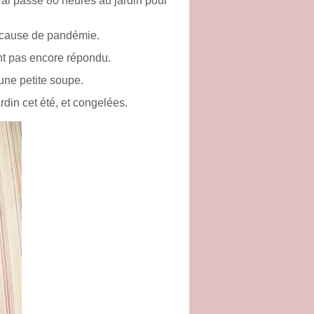
j'ai passé 80 heures au jardin pour
r cause de pandémie.
nt pas encore répondu.
une petite soupe.
ardin cet été, et congelées.