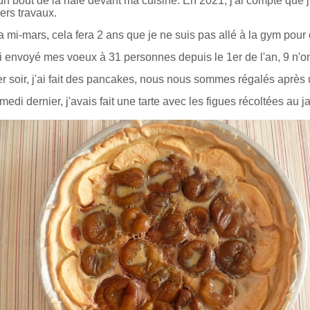
 un bout de la haie devant ma cuisine. En 2021, j'ai compté que 
ers travaux.
la mi-mars, cela fera 2 ans que je ne suis pas allé à la gym pou
ai envoyé mes voeux à 31 personnes depuis le 1er de l'an, 9 n'o
er soir, j'ai fait des pancakes, nous nous sommes régalés après 
edi dernier, j'avais fait une tarte avec les figues récoltées au j