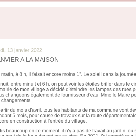
udi, 13 janvier 2022
ANVIER A LA MAISON
matin, à 8 h, il faisait encore moins 1°. Le soleil dans la journé
nuit, entre minuit et 6 h, on peut voir les étoiles briller dans le
mairie de mon village a décidé d'éteindre les lampes des rues pen
us changeons également de fournisseur d'eau, Mme le Maire pe
s changements.
artir du mois d'avril, tous les habitants de ma commune vont dev
ndant 5 mois, pour cause de travaux sur la route départemental
ore en construction à l'entrée du village.
lis beaucoup en ce moment, il n'y a pas de travail au jardin, ou si