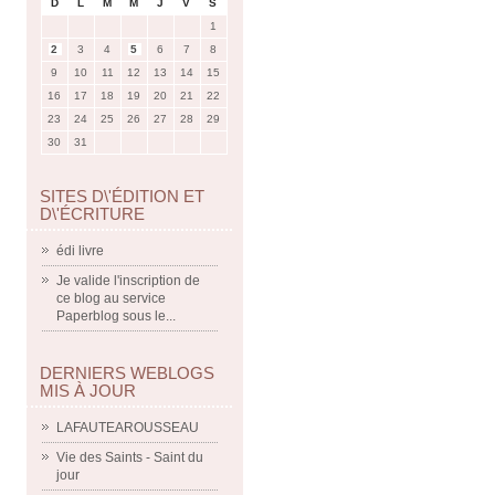
D
L
M
M
J
V
S
1
2
3
4
5
6
7
8
9
10
11
12
13
14
15
16
17
18
19
20
21
22
23
24
25
26
27
28
29
30
31
SITES D\'ÉDITION ET
D\'ÉCRITURE
édi livre
Je valide l'inscription de
ce blog au service
Paperblog sous le...
DERNIERS WEBLOGS
MIS À JOUR
LAFAUTEAROUSSEAU
Vie des Saints - Saint du
jour