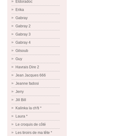
Eldoradoc
Erika
Gabray
Gabray 2
Gabray 3
Gabray 4
Gilsoub
Guy
Havrais Dire 2
Jean Jacques 666
Jeanne fadosi
Jerry
Jill Bill
Kalinka la ch'ti *
Laura *
Le croquis de côté
Les tiroirs de ma tête *