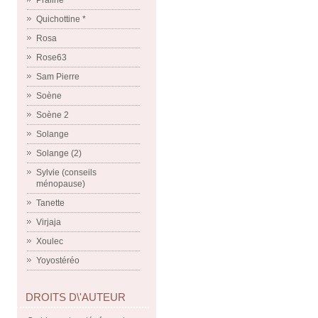
Praline
Quichottine *
Rosa
Rose63
Sam Pierre
Soène
Soène 2
Solange
Solange (2)
Sylvie (conseils
ménopause)
Tanette
Virjaja
Xoulec
Yoyostéréo
DROITS D\'AUTEUR