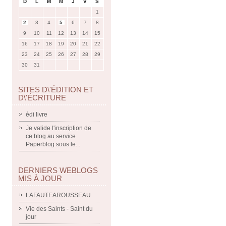
D
L
M
M
J
V
S
1
2
3
4
5
6
7
8
9
10
11
12
13
14
15
16
17
18
19
20
21
22
23
24
25
26
27
28
29
30
31
SITES D\'ÉDITION ET
D\'ÉCRITURE
édi livre
Je valide l'inscription de
ce blog au service
Paperblog sous le...
DERNIERS WEBLOGS
MIS À JOUR
LAFAUTEAROUSSEAU
Vie des Saints - Saint du
jour