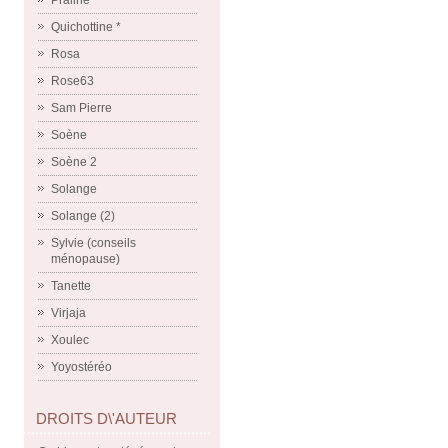
Praline
Quichottine *
Rosa
Rose63
Sam Pierre
Soène
Soène 2
Solange
Solange (2)
Sylvie (conseils
ménopause)
Tanette
Virjaja
Xoulec
Yoyostéréo
DROITS D\'AUTEUR