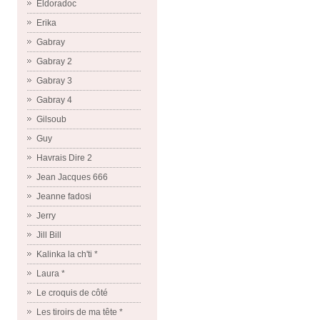
Eldoradoc
Erika
Gabray
Gabray 2
Gabray 3
Gabray 4
Gilsoub
Guy
Havrais Dire 2
Jean Jacques 666
Jeanne fadosi
Jerry
Jill Bill
Kalinka la ch'ti *
Laura *
Le croquis de côté
Les tiroirs de ma tête *