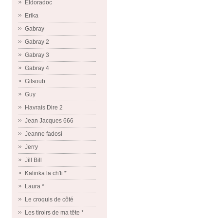
Eldoradoc
Erika
Gabray
Gabray 2
Gabray 3
Gabray 4
Gilsoub
Guy
Havrais Dire 2
Jean Jacques 666
Jeanne fadosi
Jerry
Jill Bill
Kalinka la ch'ti *
Laura *
Le croquis de côté
Les tiroirs de ma tête *