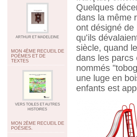
Quelques décen
dans la même ré
ont désigné de
qu'ils dévalaie
ARTHUR ET MADELEINE
siècle, quand l
MON 4ÈME RECUEIL DE
dans les parcs 
POÈMES ET DE
TEXTES
nommés "tobogg
une luge en boi
enfants est appe
VERS TOILES ET AUTRES
HISTOIRES
MON 2ÈME RECUEIL DE
POÉSIES.