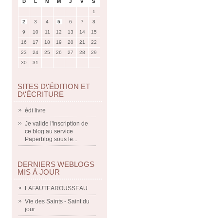
D
L
M
M
J
V
S
1
2
3
4
5
6
7
8
9
10
11
12
13
14
15
16
17
18
19
20
21
22
23
24
25
26
27
28
29
30
31
SITES D\'ÉDITION ET
D\'ÉCRITURE
édi livre
Je valide l'inscription de
ce blog au service
Paperblog sous le...
DERNIERS WEBLOGS
MIS À JOUR
LAFAUTEAROUSSEAU
Vie des Saints - Saint du
jour