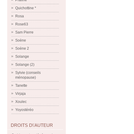
Praline
Quichottine *
Rosa
Rose63
Sam Pierre
Soène
Soène 2
Solange
Solange (2)
Sylvie (conseils
ménopause)
Tanette
Virjaja
Xoulec
Yoyostéréo
DROITS D\'AUTEUR