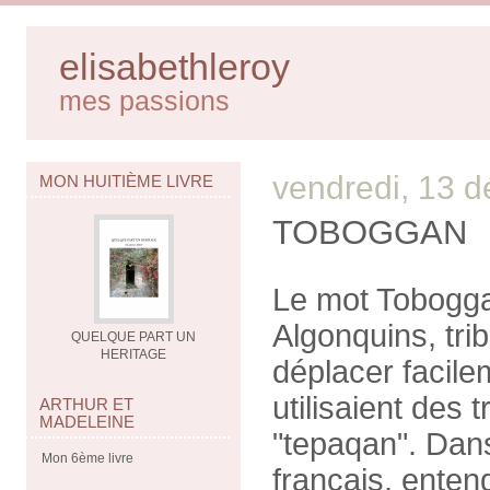
elisabethleroy
mes passions
vendredi, 13 
MON HUITIÈME LIVRE
TOBOGGAN
Le mot Toboggan
Algonquins, tri
QUELQUE PART UN
HERITAGE
déplacer facile
utilisaient des 
ARTHUR ET
MADELEINE
"tepaqan". Dans
Mon 6ème livre
français, enten