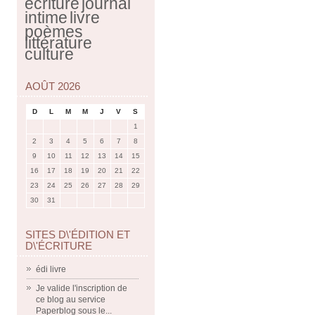
écriture
journal
intime
livre
poèmes
littérature
culture
AOÛT 2026
D
L
M
M
J
V
S
1
2
3
4
5
6
7
8
9
10
11
12
13
14
15
16
17
18
19
20
21
22
23
24
25
26
27
28
29
30
31
SITES D\'ÉDITION ET
D\'ÉCRITURE
édi livre
Je valide l'inscription de
ce blog au service
Paperblog sous le...