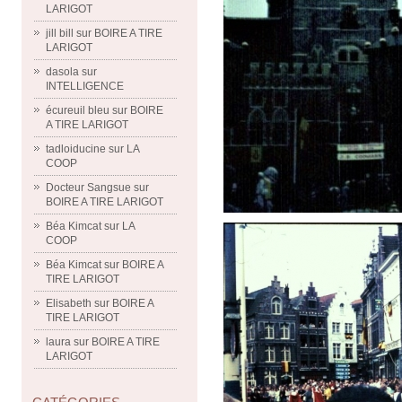
LARIGOT
jill bill
sur
BOIRE A TIRE
LARIGOT
dasola
sur
INTELLIGENCE
écureuil bleu
sur
BOIRE
A TIRE LARIGOT
tadloiducine
sur
LA
COOP
Docteur Sangsue
sur
BOIRE A TIRE LARIGOT
Béa Kimcat
sur
LA
COOP
Béa Kimcat
sur
BOIRE A
TIRE LARIGOT
Elisabeth
sur
BOIRE A
TIRE LARIGOT
laura
sur
BOIRE A TIRE
LARIGOT