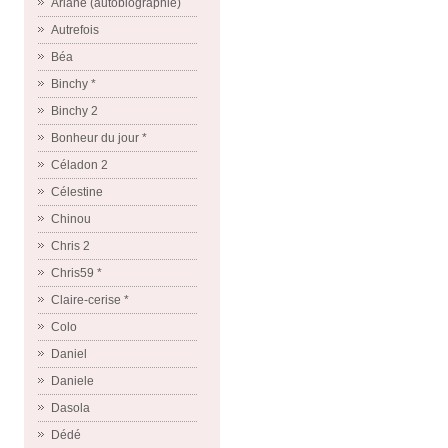
Ariane (autobiographie)
Autrefois
Béa
Binchy *
Binchy 2
Bonheur du jour *
Céladon 2
Célestine
Chinou
Chris 2
Chris59 *
Claire-cerise *
Colo
Daniel
Daniele
Dasola
Dédé