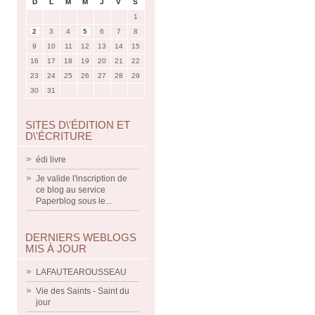
D
L
M
M
J
V
S
1
2
3
4
5
6
7
8
9
10
11
12
13
14
15
16
17
18
19
20
21
22
23
24
25
26
27
28
29
30
31
SITES D\'ÉDITION ET
D\'ÉCRITURE
édi livre
Je valide l'inscription de
ce blog au service
Paperblog sous le...
DERNIERS WEBLOGS
MIS À JOUR
LAFAUTEAROUSSEAU
Vie des Saints - Saint du
jour