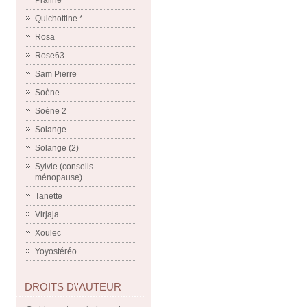
Praline
Quichottine *
Rosa
Rose63
Sam Pierre
Soène
Soène 2
Solange
Solange (2)
Sylvie (conseils
ménopause)
Tanette
Virjaja
Xoulec
Yoyostéréo
DROITS D\'AUTEUR