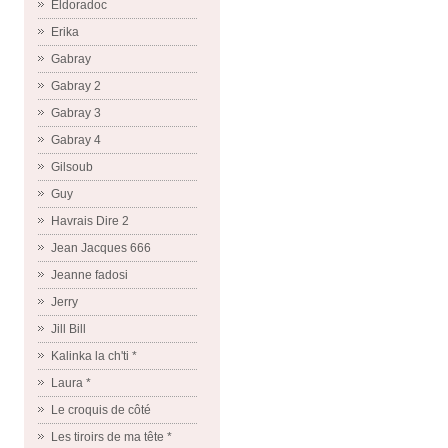
Eldoradoc
Erika
Gabray
Gabray 2
Gabray 3
Gabray 4
Gilsoub
Guy
Havrais Dire 2
Jean Jacques 666
Jeanne fadosi
Jerry
Jill Bill
Kalinka la ch'ti *
Laura *
Le croquis de côté
Les tiroirs de ma tête *