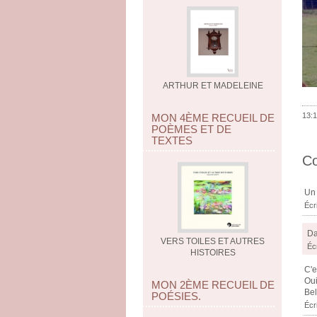
ARTHUR ET MADELEINE
13:1
MON 4ÈME RECUEIL DE
POÈMES ET DE
TEXTES
C
Un 
Écr
Da
VERS TOILES ET AUTRES
Écr
HISTOIRES
C'e
Oui
MON 2ÈME RECUEIL DE
Bel
POÉSIES.
Écr