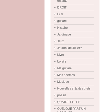
enfants
DROIT
Film
guitare
Histoire
Jardinage
Jeux
Journal de Juliette
Livre
Loisirs
Ma guitare
Mes poèmes
Musique
Nouvelles et textes brefs
poésie
QUATRE FILLES
QUELQUE PART UN