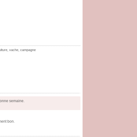
ulture
,
vache
,
campagne
 Bonne semaine.
iment bon.