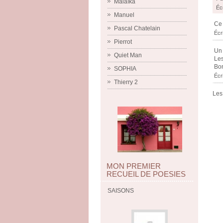
Malaïka
Éc
Manuel
Ce 
Pascal Chatelain
Écr
Pierrot
Un 
Quiet Man
Les
Bo
SOPHIA
Écr
Thierry 2
Les
MON PREMIER
RECUEIL DE POESIES
SAISONS