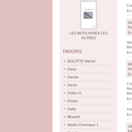
Com
Écr
Da
Pe
Écr
LES MOTS APRES LES
AUTRES
Vac
Bis
FAVORIS
Écr
BOLOTTE Marcel
Bé
bi
Dana
Éc
Danae
C'e
Denis
Mai
Didier O.
Bis
Écr
Elodia
Gaby
A r
Écr
If6was9
Maitre Chronique 1
Ji
Pa