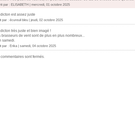
rit par : ELISABETH | mercredi, 01 octobre 2025
dicton est assez juste
it par :
écureuil bleu
| jeudi, 02 octobre 2025
dicton très juste et bien imagé !
 brasseurs de vent sont de plus en plus nombreux...
n samedi.
it par :
Erika
| samedi, 04 octobre 2025
 commentaires sont fermés.