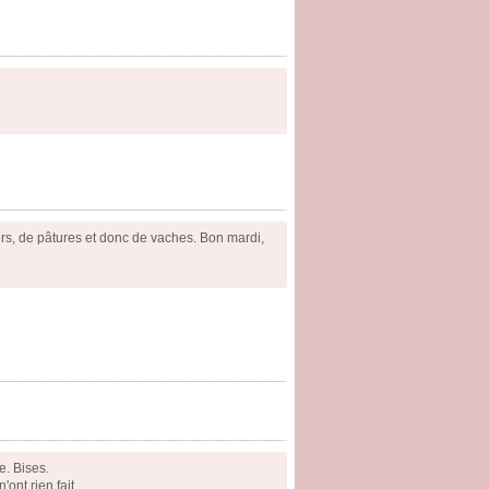
iers, de pâtures et donc de vaches. Bon mardi,
e. Bises.
ont rien fait.