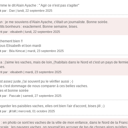
me le dit Alain Ayache : " Agir ce n'est pas s'agiter"
it par : Dan | lundi, 22 septembre 2025
n : je me souviens d'Alain Ayache, c'était un journaliste. Bonne soirée.
tits bonheurs : exactement. Bonne semaine, bises.
it par : elisabeth | lundi, 22 septembre 2025
hement bien !!
ous Elisabeth et bon mardi
it par :
Béa Kimcat
| mardi, 23 septembre 2025
a : j'aime les vaches, mais de loin, j'habitais dans le Nord et c'est un pays de ferm
ses.
rit par : elisabeth | mardi, 23 septembre 2025
st assez juste, j'ai souvent pu le vérifier aussi ;-)
s c'est dommage de nous comparer à ces belles vaches.
es et bonne soirée
it par :
Pascale
| samedi, 27 septembre 2025
egarder les paisibles vaches, elles ont bien l'air d'accord, bises jill ;-)
it par :
jill bill
| mercredi, 01 octobre 2025
ll : en photo ce sont les vaches de la ville de mon enfance, dans le Nord de la Franc
scale : les pauvres vaches, on pourrait les accuser de tas de choses alors qu'elles n'