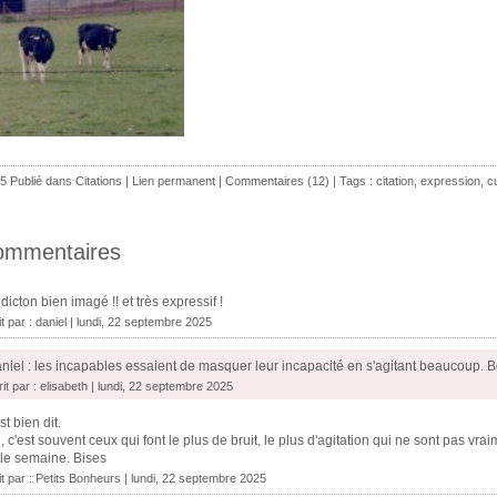
5 Publié dans
Citations
|
Lien permanent
|
Commentaires (12)
| Tags :
citation
,
expression
,
c
ommentaires
dicton bien imagé !! et très expressif !
it par :
daniel
| lundi, 22 septembre 2025
niel : les incapables essaient de masquer leur incapacité en s'agitant beaucoup.
it par : elisabeth | lundi, 22 septembre 2025
st bien dit.
, c'est souvent ceux qui font le plus de bruit, le plus d'agitation qui ne sont pas vra
le semaine. Bises
it par :
Petits Bonheurs
| lundi, 22 septembre 2025