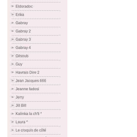
Eldoradoc
Erika
Gabray
Gabray 2
Gabray 3
Gabray 4
Gilsoub
Guy
Havrais Dire 2
Jean Jacques 666
Jeanne fadosi
Jerry
Jill Bill
Kalinka la ch'ti *
Laura *
Le croquis de côté