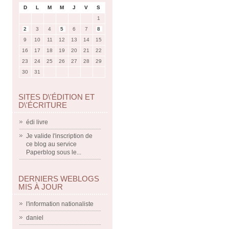
D
L
M
M
J
V
S
1
2
3
4
5
6
7
8
9
10
11
12
13
14
15
16
17
18
19
20
21
22
23
24
25
26
27
28
29
30
31
SITES D\'ÉDITION ET
D\'ÉCRITURE
édi livre
Je valide l'inscription de
ce blog au service
Paperblog sous le...
DERNIERS WEBLOGS
MIS À JOUR
l'information nationaliste
daniel