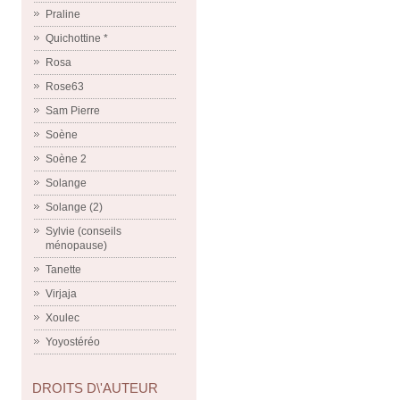
Praline
Quichottine *
Rosa
Rose63
Sam Pierre
Soène
Soène 2
Solange
Solange (2)
Sylvie (conseils
ménopause)
Tanette
Virjaja
Xoulec
Yoyostéréo
DROITS D\'AUTEUR