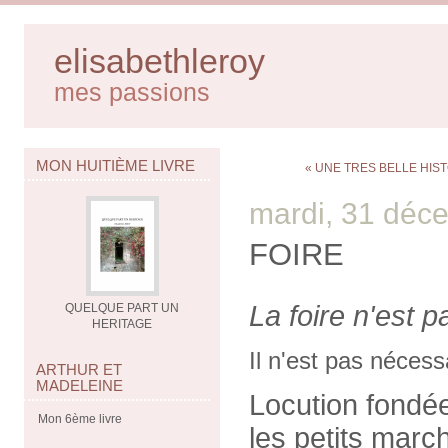
elisabethleroy
mes passions
MON HUITIÈME LIVRE
« UNE TRES BELLE HIST
mardi, 31 déc
FOIRE
La foire n'est p
QUELQUE PART UN
HERITAGE
Il n'est pas nécess
ARTHUR ET
MADELEINE
Locution fondé
Mon 6ème livre
les petits march