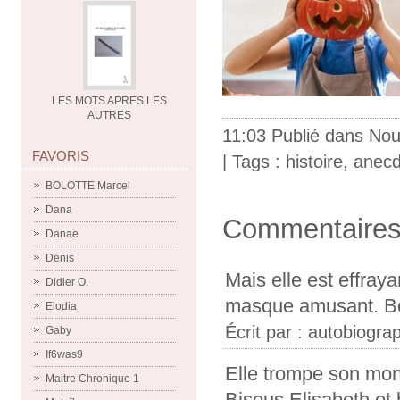
LES MOTS APRES LES
AUTRES
11:03 Publié dans
Nou
FAVORIS
| Tags :
histoire
,
anecd
BOLOTTE Marcel
Dana
Commentaire
Danae
Denis
Mais elle est effray
Didier O.
masque amusant. Bon
Elodia
Écrit par :
autobiograp
Gaby
If6was9
Elle trompe son monde
Maitre Chronique 1
Bisous Elisabeth et 