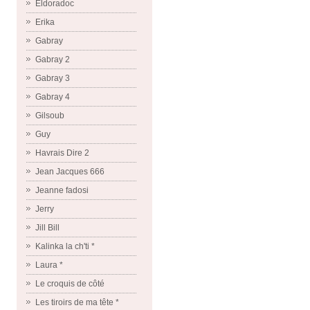
Eldoradoc
Erika
Gabray
Gabray 2
Gabray 3
Gabray 4
Gilsoub
Guy
Havrais Dire 2
Jean Jacques 666
Jeanne fadosi
Jerry
Jill Bill
Kalinka la ch'ti *
Laura *
Le croquis de côté
Les tiroirs de ma tête *