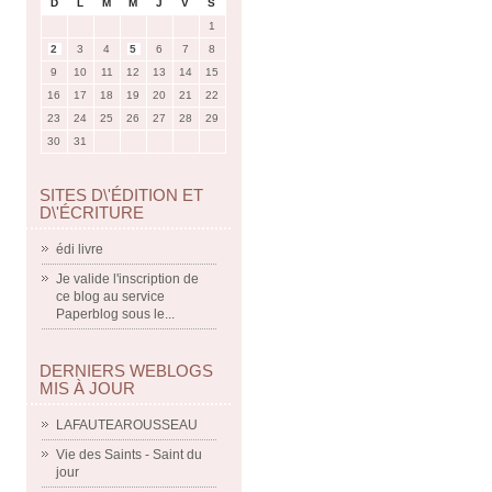
D
L
M
M
J
V
S
1
2
3
4
5
6
7
8
9
10
11
12
13
14
15
16
17
18
19
20
21
22
23
24
25
26
27
28
29
30
31
SITES D\'ÉDITION ET
D\'ÉCRITURE
édi livre
Je valide l'inscription de
ce blog au service
Paperblog sous le...
DERNIERS WEBLOGS
MIS À JOUR
LAFAUTEAROUSSEAU
Vie des Saints - Saint du
jour