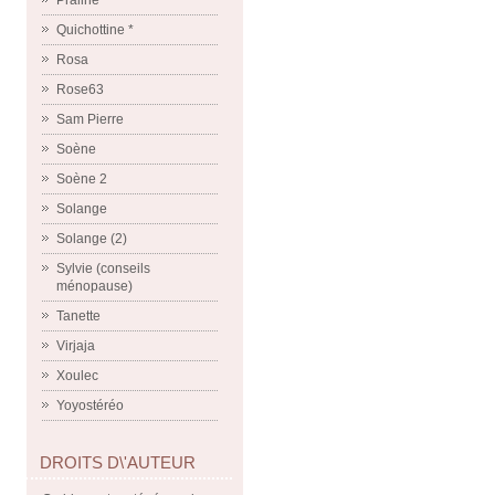
Praline
Quichottine *
Rosa
Rose63
Sam Pierre
Soène
Soène 2
Solange
Solange (2)
Sylvie (conseils
ménopause)
Tanette
Virjaja
Xoulec
Yoyostéréo
DROITS D\'AUTEUR