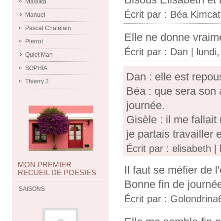
Malaïka
Écrit par :
Béa Kimcat
Manuel
Pascal Chatelain
Elle ne donne vraim
Pierrot
Écrit par :
Dan
| lundi
Quiet Man
SOPHIA
Dan : elle est repou
Thierry 2
Béa : que sera son a
journée.
Gisèle : il me fallai
je partais travaille
Écrit par : elisabeth 
MON PREMIER
Il faut se méfier de
RECUEIL DE POESIES
Bonne fin de journé
SAISONS
Écrit par :
Golondrina