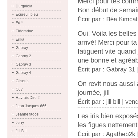
Merci pour tes com
Durgalola
Bon début de semai
Ecureuil bleu
Écrit par :
Béa Kimcat
Ed *
Eldoradoc
Oui! Voila les belles
Erika
arrivé! Merci pour ta
Gabray
fatiguent vite quand 
Gabray 2
une bonne et agréabl
Gabray 3
Écrit par :
Gabray 31
Gabray 4
Gilsoub
On revit nous aussi 
Guy
journée, jill
Havrais Dire 2
Écrit par :
jill bill
| vend
Jean Jacques 666
Jeanne fadosi
Les iris bien exposé
Jerry
les figues nettement
Jill Bill
Écrit par :
Agatheb2k