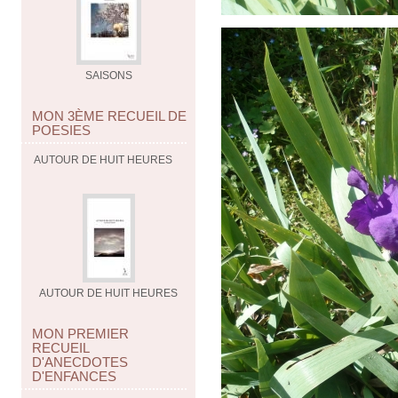
SAISONS
MON 3ÈME RECUEIL DE
POESIES
AUTOUR DE HUIT HEURES
AUTOUR DE HUIT HEURES
MON PREMIER
RECUEIL
D'ANECDOTES
D'ENFANCES