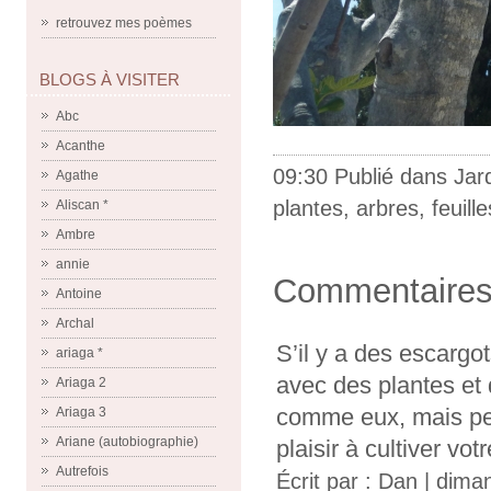
retrouvez mes poèmes
BLOGS À VISITER
Abc
Acanthe
09:30 Publié dans
Jar
Agathe
plantes
,
arbres
,
feuille
Aliscan *
Ambre
annie
Commentaire
Antoine
Archal
S’il y a des escargot
ariaga *
avec des plantes et d
Ariaga 2
comme eux, mais peut
Ariaga 3
Ariane (autobiographie)
plaisir à cultiver vot
Autrefois
Écrit par :
Dan
| dima