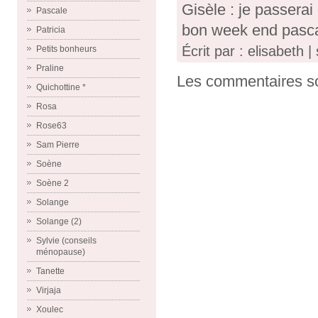
Gisèle : je passerai
Pascale
bon week end pasca
Patricia
Écrit par : elisabeth
Petits bonheurs
Praline
Les commentaires so
Quichottine *
Rosa
Rose63
Sam Pierre
Soène
Soène 2
Solange
Solange (2)
Sylvie (conseils
ménopause)
Tanette
Virjaja
Xoulec