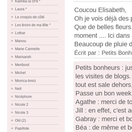
Kalinka la ch'ti *
Coucou Elisabeth,
Laura *
Oh je vois déjà des 
Le croquis de côté
Les tiroirs de ma tête *
Que de belles fleurs.
Lothar
moment .... Ici dans
Manou
Beaucoup de pluie de
Marie Carmelle
Écrit par :
Petits Bon
Marisarah
Meriboot
Petits bonheurs : jus
Michel
les visites de blog
Monica-breiz
tout est sale dehors,
Nell
Passe un bon week 
Nicéphore
Agathe : merci de t
Nicole 2
Jill : en effet, c'e
Nicole 3
Gabray : merci et b
Old (2)
Béa : de même et b
Papillote