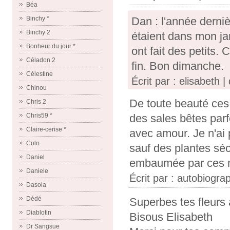
Béa
Binchy *
Dan : l'année derniè
Binchy 2
étaient dans mon jar
Bonheur du jour *
ont fait des petits.
Céladon 2
fin. Bon dimanche.
Célestine
Écrit par : elisabeth
Chinou
De toute beauté ces 
Chris 2
Chris59 *
des sales bêtes parf
Claire-cerise *
avec amour. Je n'ai 
Colo
sauf des plantes s
Daniel
embaumée par ces me
Daniele
Écrit par :
autobiograp
Dasola
Dédé
Superbes tes fleurs 
Diablotin
Bisous Elisabeth
Dr Sangsue