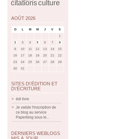
citations
culture
AOÛT 2026
D
L
M
M
J
V
S
1
2
3
4
5
6
7
8
9
10
11
12
13
14
15
16
17
18
19
20
21
22
23
24
25
26
27
28
29
30
31
SITES D\'ÉDITION ET
D\'ÉCRITURE
édi livre
Je valide l'inscription de
ce blog au service
Paperblog sous le...
DERNIERS WEBLOGS
MIS À JOUR