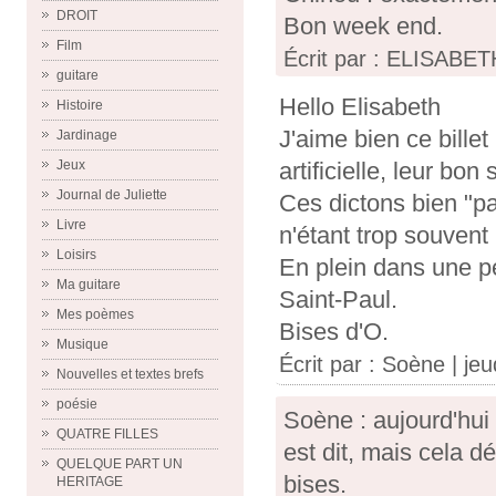
DROIT
Bon week end.
Film
Écrit par : ELISABETH
guitare
Hello Elisabeth
Histoire
J'aime bien ce billet
Jardinage
Jeux
artificielle, leur bon 
Journal de Juliette
Ces dictons bien "pa
Livre
n'étant trop souvent
Loisirs
En plein dans une p
Ma guitare
Saint-Paul.
Mes poèmes
Bises d'O.
Musique
Écrit par :
Soène
| jeu
Nouvelles et textes brefs
poésie
Soène : aujourd'hui 1
QUATRE FILLES
est dit, mais cela d
QUELQUE PART UN
bises.
HERITAGE