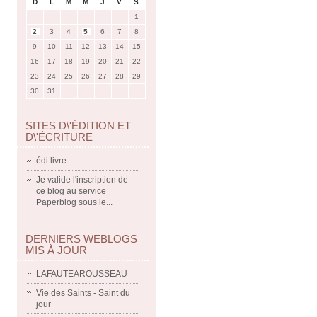
D
L
M
M
J
V
S
1
2
3
4
5
6
7
8
9
10
11
12
13
14
15
16
17
18
19
20
21
22
23
24
25
26
27
28
29
30
31
SITES D\'ÉDITION ET
D\'ÉCRITURE
édi livre
Je valide l'inscription de
ce blog au service
Paperblog sous le...
DERNIERS WEBLOGS
MIS À JOUR
LAFAUTEAROUSSEAU
Vie des Saints - Saint du
jour