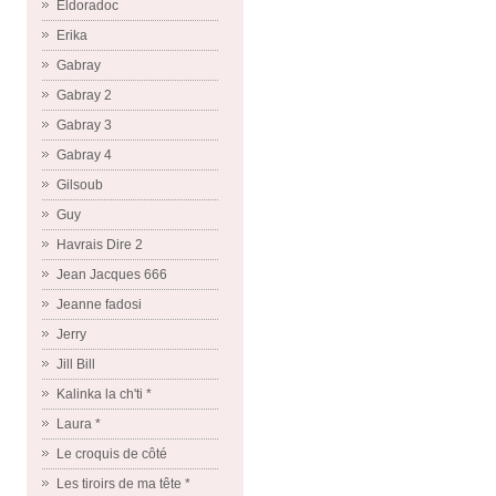
Eldoradoc
Erika
Gabray
Gabray 2
Gabray 3
Gabray 4
Gilsoub
Guy
Havrais Dire 2
Jean Jacques 666
Jeanne fadosi
Jerry
Jill Bill
Kalinka la ch'ti *
Laura *
Le croquis de côté
Les tiroirs de ma tête *