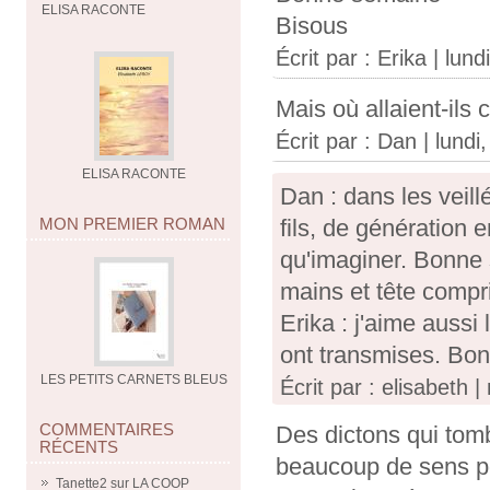
ELISA RACONTE
Bisous
Écrit par :
Erika
| lund
Mais où allaient-ils
Écrit par :
Dan
| lundi
ELISA RACONTE
Dan : dans les veill
MON PREMIER ROMAN
fils, de génération 
qu'imaginer. Bonne so
mains et tête compr
Erika : j'aime aussi
ont transmises. Bon
LES PETITS CARNETS BLEUS
Écrit par : elisabeth 
COMMENTAIRES
Des dictons qui tomb
RÉCENTS
beaucoup de sens po
Tanette2
sur
LA COOP