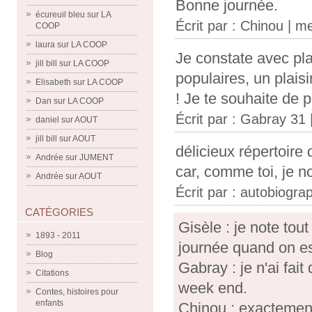
Bonne journée.
écureuil bleu
sur
LA
Écrit par :
Chinou
| me
COOP
laura
sur
LA COOP
Je constate avec pl
jill bill
sur
LA COOP
populaires, un plais
Elisabeth
sur
LA COOP
! Je te souhaite de 
Dan
sur
LA COOP
Écrit par :
Gabray 31
|
daniel
sur
AOUT
jill bill
sur
AOUT
délicieux répertoire 
Andrée
sur
JUMENT
car, comme toi, je n
Andrée
sur
AOUT
Écrit par :
autobiograp
CATÉGORIES
Gisèle : je note tou
1893 - 2011
journée quand on e
Blog
Gabray : je n'ai fai
Citations
week end.
Contes, histoires pour
enfants
Chinou : exactement,