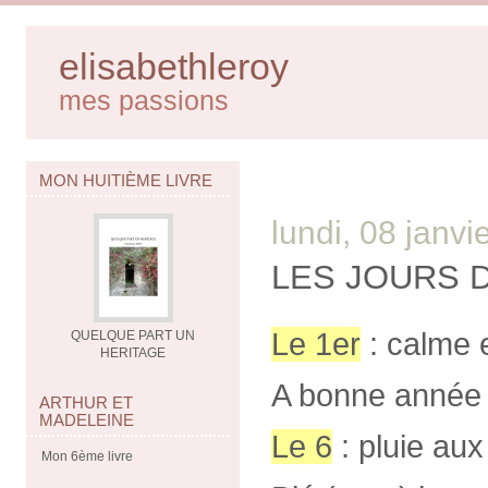
elisabethleroy
mes passions
MON HUITIÈME LIVRE
lundi, 08 janvi
LES JOURS D
Le 1er
: calme e
QUELQUE PART UN
HERITAGE
A bonne année 
ARTHUR ET
MADELEINE
Le 6
: pluie aux
Mon 6ème livre