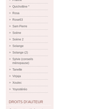
Praline
Quichottine *
Rosa
Rose63
Sam Pierre
Soène
Soène 2
Solange
Solange (2)
Sylvie (conseils
ménopause)
Tanette
Virjaja
Xoulec
Yoyostéréo
DROITS D\'AUTEUR