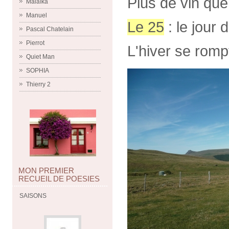
Plus de vin que
Malaïka
Manuel
Le 25
: le jour 
Pascal Chatelain
Pierrot
L'hiver se rompt
Quiet Man
SOPHIA
Thierry 2
MON PREMIER
RECUEIL DE POESIES
SAISONS