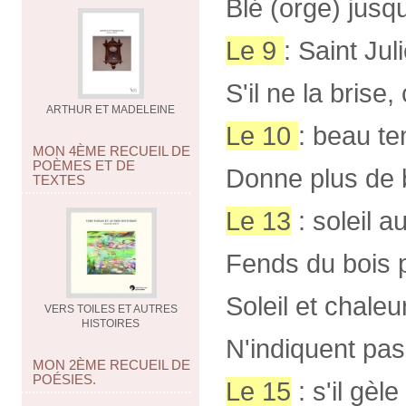
Blé (orge) jusqu
Le 9
: Saint Jul
S'il ne la brise,
ARTHUR ET MADELEINE
Le 10
: beau te
MON 4ÈME RECUEIL DE
POÈMES ET DE
Donne plus de 
TEXTES
Le 13
: soleil a
Fends du bois p
Soleil et chaleur
VERS TOILES ET AUTRES
HISTOIRES
N'indiquent pas l
MON 2ÈME RECUEIL DE
POÉSIES.
Le 15
: s'il gèl