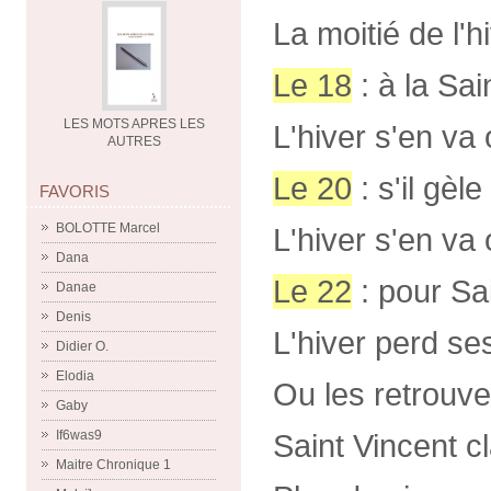
La moitié de l'h
Le 18
: à la Sai
LES MOTS APRES LES
L'hiver s'en va
AUTRES
Le 20
: s'il gèl
FAVORIS
BOLOTTE Marcel
L'hiver s'en va 
Dana
Le 22
: pour Sai
Danae
Denis
L'hiver perd se
Didier O.
Elodia
Ou les retrouv
Gaby
If6was9
Saint Vincent cl
Maitre Chronique 1