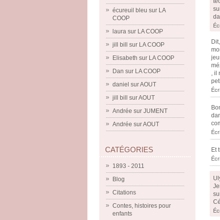
te
su
écureuil bleu
sur
LA
da
COOP
Écr
laura
sur
LA COOP
Dit
jill bill
sur
LA COOP
mon
jeu
Elisabeth
sur
LA COOP
méz
Dan
sur
LA COOP
, i
pet
daniel
sur
AOUT
Écr
jill bill
sur
AOUT
Bon
Andrée
sur
JUMENT
dan
com
Andrée
sur
AOUT
Écr
CATÉGORIES
Et 
Écr
1893 - 2011
Ul
Blog
Je
Citations
su
Cé
Contes, histoires pour
Éc
enfants