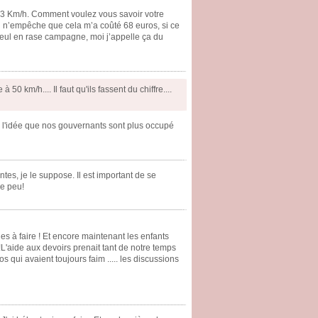
à 83 Km/h. Comment voulez vous savoir votre
l n’empêche que cela m’a coûté 68 euros, si ce
 seul en rase campagne, moi j’appelle ça du
 50 km/h.... Il faut qu'ils fassent du chiffre....
de l'idée que nos gouvernants sont plus occupé
tes, je le suppose. Il est important de se
ne peu!
s à faire ! Et encore maintenant les enfants
 !L'aide aux devoirs prenait tant de notre temps
os qui avaient toujours faim ..... les discussions