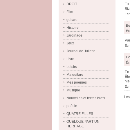
DROIT
Tu 
Biz
Film
Écr
guitare
Bé
Histoire
Éc
Jardinage
Par
Jeux
Écr
Journal de Juliette
Ec
Livre
Écr
Loisirs
En 
Ma guitare
Êtr
Mer
Mes poèmes
Écr
Musique
Les
Nouvelles et textes brefs
poésie
QUATRE FILLES
QUELQUE PART UN
HERITAGE