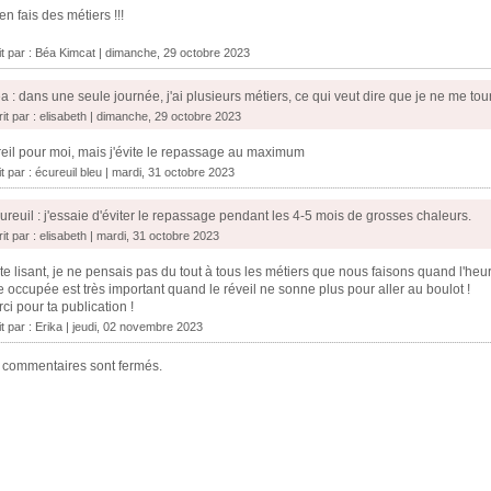
en fais des métiers !!!
it par :
Béa Kimcat
| dimanche, 29 octobre 2023
a : dans une seule journée, j'ai plusieurs métiers, ce qui veut dire que je ne me to
rit par : elisabeth | dimanche, 29 octobre 2023
eil pour moi, mais j'évite le repassage au maximum
it par :
écureuil bleu
| mardi, 31 octobre 2023
ureuil : j'essaie d'éviter le repassage pendant les 4-5 mois de grosses chaleurs.
it par : elisabeth | mardi, 31 octobre 2023
te lisant, je ne pensais pas du tout à tous les métiers que nous faisons quand l'heur
e occupée est très important quand le réveil ne sonne plus pour aller au boulot !
ci pour ta publication !
it par :
Erika
| jeudi, 02 novembre 2023
 commentaires sont fermés.