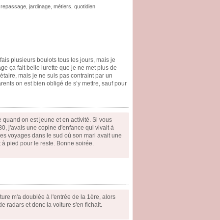
,
repassage
,
jardinage
,
métiers
,
quotidien
is plusieurs boulots tous les jours, mais je
ge ça fait belle lurette que je ne met plus de
taire, mais je ne suis pas contraint par un
rents on est bien obligé de s’y mettre, sauf pour
e quand on est jeune et en activité. Si vous
0, j'avais une copine d'enfance qui vivait à
r les voyages dans le sud où son mari avait une
 à pied pour le reste. Bonne soirée.
ture m'a doublée à l'entrée de la 1ère, alors
radars et donc la voiture s'en fichait.