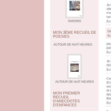
Je 
vit
n’e
rac
SAISONS
Écr
Da
MON 3ÈME RECUEIL DE
POESIES
Éc
peu
AUTOUR DE HUIT HEURES
par
Écr
Je 
rés
Écr
Cou
AUTOUR DE HUIT HEURES
Et 
son
et 
MON PREMIER
épu
RECUEIL
Bon
D'ANECDOTES
Écr
D'ENFANCES