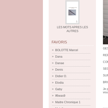
LES MOTS APRES LES
AUTRES
FAVORIS
GES
BOLOTTE Marcel
REP
Dana
COU
Danae
SEC
Denis
SUR
Didier O.
BRI
Elodia
Je 
Gaby
vou
If6was9
Maitre Chronique 1