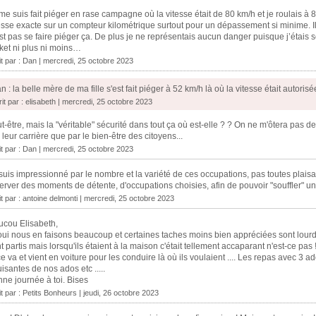
me suis fait piéger en rase campagne où la vitesse était de 80 km/h et je roulais 
esse exacte sur un compteur kilométrique surtout pour un dépassement si minime. I
st pas se faire piéger ça. De plus je ne représentais aucun danger puisque j’étais
ket ni plus ni moins…
it par :
Dan
| mercredi, 25 octobre 2023
n : la belle mère de ma fille s'est fait piéger à 52 km/h là où la vitesse était autorisée à
rit par : elisabeth | mercredi, 25 octobre 2023
t-être, mais la "véritable" sécurité dans tout ça où est-elle ? ? On ne m'ôtera pas 
 leur carrière que par le bien-être des citoyens...
it par :
Dan
| mercredi, 25 octobre 2023
suis impressionné par le nombre et la variété de ces occupations, pas toutes plaisan
erver des moments de détente, d'occupations choisies, afin de pouvoir "souffler" u
it par :
antoine delmonti
| mercredi, 25 octobre 2023
cou Elisabeth,
oui nous en faisons beaucoup et certaines taches moins bien appréciées sont lourde
t partis mais lorsqu'ils étaient à la maison c'était tellement accaparant n'est-ce pas
ce va et vient en voiture pour les conduire là où ils voulaient .... Les repas avec 3 ad
isantes de nos ados etc .....
ne journée à toi. Bises
it par :
Petits Bonheurs
| jeudi, 26 octobre 2023