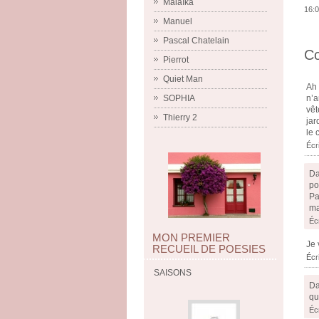
Malaïka
16:0
Manuel
Pascal Chatelain
C
Pierrot
Quiet Man
Ah 
SOPHIA
n’a
vêt
Thierry 2
jar
le 
Écr
Da
po
Pa
ma
Éc
MON PREMIER
Je 
RECUEIL DE POESIES
Écr
SAISONS
Da
qu
Éc