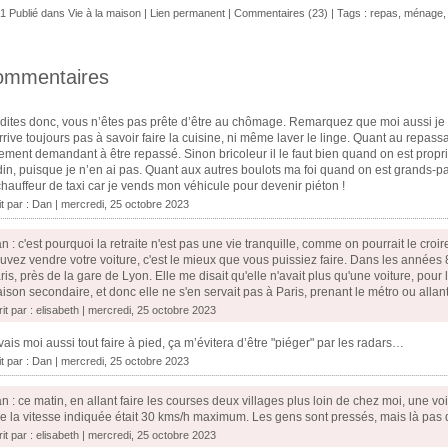
1 Publié dans
Vie à la maison
|
Lien permanent
|
Commentaires (23)
| Tags :
repas
,
ménage
ommentaires
dites donc, vous n’êtes pas prête d’être au chômage. Remarquez que moi aussi je fa
rrive toujours pas à savoir faire la cuisine, ni même laver le linge. Quant au repassa
ement demandant à être repassé. Sinon bricoleur il le faut bien quand on est proprié
din, puisque je n’en ai pas. Quant aux autres boulots ma foi quand on est grands-pa
chauffeur de taxi car je vends mon véhicule pour devenir piéton !
it par :
Dan
| mercredi, 25 octobre 2023
n : c'est pourquoi la retraite n'est pas une vie tranquille, comme on pourrait le croir
uvez vendre votre voiture, c'est le mieux que vous puissiez faire. Dans les années 8
ris, près de la gare de Lyon. Elle me disait qu'elle n'avait plus qu'une voiture, pou
ison secondaire, et donc elle ne s'en servait pas à Paris, prenant le métro ou allant
rit par : elisabeth | mercredi, 25 octobre 2023
vais moi aussi tout faire à pied, ça m’évitera d’être "piéger" par les radars…
it par :
Dan
| mercredi, 25 octobre 2023
n : ce matin, en allant faire les courses deux villages plus loin de chez moi, une voi
e la vitesse indiquée était 30 kms/h maximum. Les gens sont pressés, mais là pas de 
rit par : elisabeth | mercredi, 25 octobre 2023