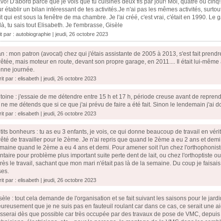
vo! D'abord parce que je vois que tu cuisines deux fis par jour! Moi, quatre ou cinq
r établir un bilan intéressant de tes activités.Je n'ai pas les mêmes activités, surtout
it qui est sous la fenêtre de ma chambre. Je l'ai créé, c'est vrai, c'était en 1990. L
là, tu sais tout Elisabeth. Je t'embrasse, Gisèle
it par :
autobiographie
| jeudi, 26 octobre 2023
n : mon patron (avocat) chez qui j'étais assistante de 2005 à 2013, s'est fait prendre
rêtée, mais moteur en route, devant son propre garage, en 2011.... Il était lui-même a
nne journée.
it par : elisabeth | jeudi, 26 octobre 2023
toine : j'essaie de me détendre entre 15 h et 17 h, période creuse avant de reprendre
 ne me détends que si ce que j'ai prévu de faire a été fait. Sinon le lendemain j'ai d
it par : elisabeth | jeudi, 26 octobre 2023
tits bonheurs : tu as eu 3 enfants, je vois, ce qui donne beaucoup de travail en vérit
rêté de travailler pour le 2ème. Je n'ai repris que quand le 2ème a eu 2 ans et dem
maine quand le 2ème a eu 4 ans et demi. Pour amener soit l'un chez l'orthophoniste, 
ntaire pour problème plus important suite perte dent de lait, ou chez l'orthoptiste ou 
rès le travail, sachant que mon mari n'était pas là de la semaine. Du coup je faisais 
ses.
it par : elisabeth | jeudi, 26 octobre 2023
sèle : tout cela demande de l'organisation et se fait suivant les saisons pour le jardin
ureusement que je ne suis pas en fauteuil roulant car dans ce cas, ce serait une a
sserai dès que possible car très occupée par des travaux de pose de VMC, depuis