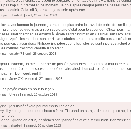
chniciens, électriciens, etc... pour le perçage, le montage de la VMC dans les comble
is pas trop sur internet en ce moment. Je dois après chaque passage passer l'aspi
ns le couloir. Cela fait 3 jours que je nettoie après eux.
it par : elisabeth | jeudi, 26 octobre 2023
, écrit avec humour la journée , semaine et plus entre le travail de mère de famille 
naie je pense que tu as un bon secrétaire d'état pour te seconder .Chez nous ma femm
nesse allait chercher les enfants à l'école se transformait en cuisinier sans étoile table
igue. Après les mioches sont partis aux études tant que ma moitié bossait c'était mé
l ne pouvait y avoir deux Philippe Etchebest donc les rôles se sont inversés actuellemen
ites courses c'est moi chauffeur souvent
it par :
celadon7
| jeudi, 26 octobre 2023
jour Elisabeth, un métier par heure passée, vous êtes une femme à tout faire et le fai
s une journée, on est souvent obligé de faire ainsi, il en est de même pour moi , s
pagne ...Bon week end !!
it par :
Jerry OX
| vendredi, 27 octobre 2023
tu es payée combien pour tout ça ?
it par :
Ulysse
| samedi, 28 octobre 2023
ysse : je suis bénévole pour tout cela ! ah ah ah !
rry : il y a toujours quelque chose à faire. Et quand on a un jardin et une piscine, i
r ton blog !
ladon : quand on est 2, les tâches sont partagées et cela fait du bien. Bon week en
rit par : elisabeth | samedi, 28 octobre 2023