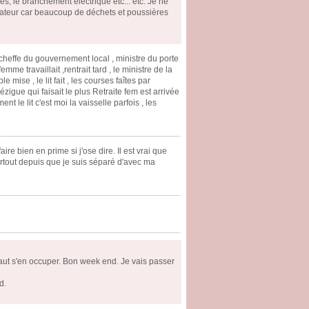
s, le branchement électrique etc... etc. Je ne
rateur car beaucoup de déchets et poussières
, cheffe du gouvernement local , ministre du porte
e travaillait ,rentrait tard , le ministre de la
 mise , le lit fait , les courses faîtes par
zigue qui faisait le plus Retraite fem est arrivée
t le lit c'est moi la vaisselle parfois , les
re bien en prime si j'ose dire. Il est vrai que
urtout depuis que je suis séparé d'avec ma
l faut s'en occuper. Bon week end. Je vais passer
d.