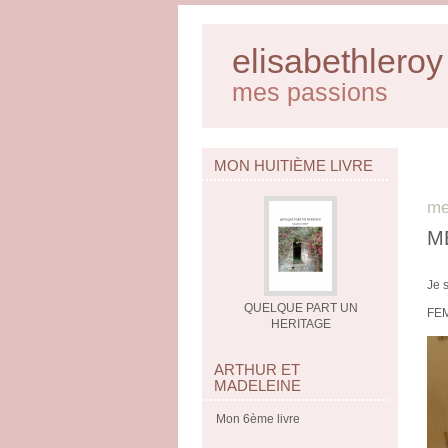
elisabethleroy
mes passions
MON HUITIÈME LIVRE
me
M
Je 
QUELQUE PART UN
FEM
HERITAGE
ARTHUR ET
MADELEINE
Mon 6ème livre