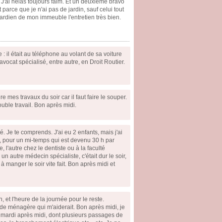
! J'ai hélas toujours faim. Et un deuxième bravo
 parce que je n'ai pas de jardin, sauf celui tout
e gardien de mon immeuble l'entretien très bien.
 : il était au téléphone au volant de sa voiture
vocat spécialisé, entre autre, en Droit Routier.
 mes travaux du soir car il faut faire le souper.
ouble travail. Bon après midi.
é. Je te comprends. J'ai eu 2 enfants, mais j'ai
i, pour un mi-temps qui est devenu 30 h par
l'autre chez le dentiste ou à la faculté
un autre médecin spécialiste, c'était dur le soir,
à manger le soir vite fait. Bon après midi et
, et l'heure de la journée pour le reste.
ide ménagère qui m'aiderait. Bon après midi, je
 mardi après midi, dont plusieurs passages de