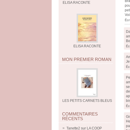
Bra
ELISA RACONTE
pou
pet
Voi
Écr
Da
ar
Bo
ELISA RACONTE
Écr
An
MON PREMIER ROMAN
Je
Écr
Pe
ar
se
de
ap
LES PETITS CARNETS BLEUS
bi
Écr
COMMENTAIRES
Gi
RÉCENTS
He
pa
Tanette2
sur
LA COOP