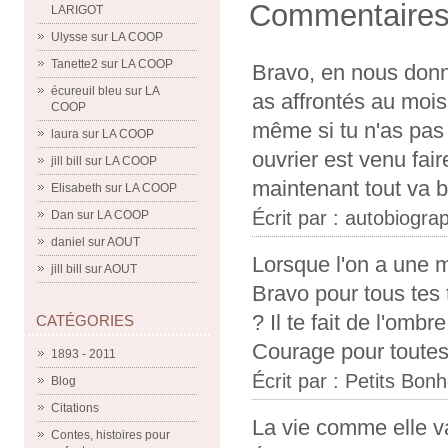
Commentaire
LARIGOT
Ulysse
sur
LA COOP
Tanette2
sur
LA COOP
Bravo, en nous donna
écureuil bleu
sur
LA
as affrontés au mois 
COOP
même si tu n'as pas 
laura
sur
LA COOP
ouvrier est venu fa
jill bill
sur
LA COOP
maintenant tout va b
Elisabeth
sur
LA COOP
Écrit par :
autobiograp
Dan
sur
LA COOP
daniel
sur
AOUT
Lorsque l'on a une m
jill bill
sur
AOUT
Bravo pour tous tes 
? Il te fait de l'ombre
CATÉGORIES
Courage pour toutes
1893 - 2011
Écrit par :
Petits Bon
Blog
Citations
La vie comme elle v
Contes, histoires pour