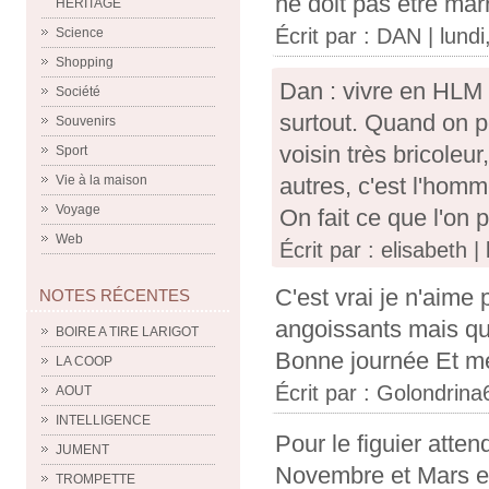
ne doit pas être marr
HERITAGE
Écrit par :
DAN
| lund
Science
Shopping
Dan : vivre en HLM 
Société
surtout. Quand on pe
Souvenirs
voisin très bricoleur,
Sport
Vie à la maison
autres, c'est l'homm
Voyage
On fait ce que l'on 
Web
Écrit par : elisabeth 
C'est vrai je n'aime 
NOTES RÉCENTES
angoissants mais quan
BOIRE A TIRE LARIGOT
Bonne journée Et me
LA COOP
Écrit par :
Golondrina
AOUT
INTELLIGENCE
Pour le figuier atten
JUMENT
Novembre et Mars en
TROMPETTE