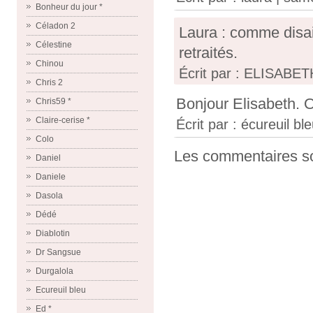
Bonheur du jour *
Céladon 2
Laura : comme disait
Célestine
retraités.
Chinou
Écrit par : ELISABET
Chris 2
Bonjour Elisabeth. O
Chris59 *
Claire-cerise *
Écrit par :
écureuil bl
Colo
Les commentaires so
Daniel
Daniele
Dasola
Dédé
Diablotin
Dr Sangsue
Durgalola
Ecureuil bleu
Ed *