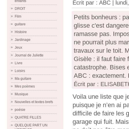
enfants
Écrit par :
ABC
| lund
DROIT
Petits bonheurs : p
Film
glisse c'est dangere
guitare
Histoire
ramasse pas. Impossi
Jardinage
ne pourrait plus mar
Jeux
travaux sur le toit. 
Journal de Juliette
Gisèle : il faut fair
Livre
catastrophe. Bises 
Loisirs
ABC : exactement. B
Ma guitare
Écrit par : ELISABET
Mes poèmes
Musique
Voila une liste que j
Nouvelles et textes brefs
puisque je n’en ai p
poésie
difficile de faire l
QUATRE FILLES
garage qui fuit. Mai
QUELQUE PART UN