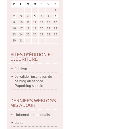
D
L
M
M
J
V
S
1
2
3
4
5
6
7
8
9
10
11
12
13
14
15
16
17
18
19
20
21
22
23
24
25
26
27
28
29
30
31
SITES D\'ÉDITION ET
D\'ÉCRITURE
édi livre
Je valide l'inscription de
ce blog au service
Paperblog sous le...
DERNIERS WEBLOGS
MIS À JOUR
l'information nationaliste
daniel