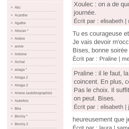
Xoulec : on a de qu
Abc
journée.
Acanthe
Écrit par : elisabeth
Agathe
Aliscan *
Tu es courageuse et
Ambre
Je vais devoir m'occ
annie
Bises, bonne soirée
Antoine
Écrit par :
Praline
| me
Archal
ariaga *
Praline : il le faut,
Ariaga 2
coincent. En plus, c
Ariaga 3
Pas le choix. Il suff
Ariane (autobiographie)
on peut. Bises.
Autrefois
Écrit par : elisabeth 
Béa
Binchy *
heureusement que je
Binchy 2
Écrit par :
laura
| sam