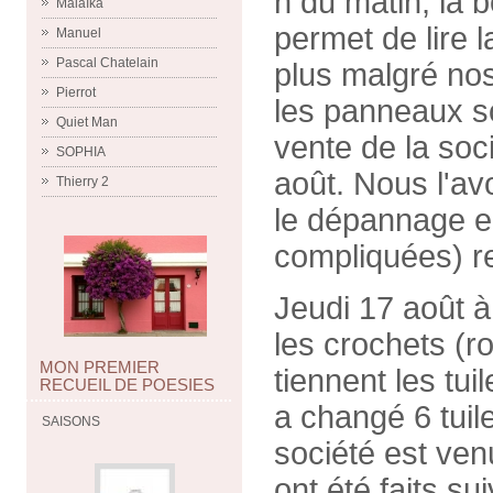
h du matin, la
Malaïka
permet de lire l
Manuel
Pascal Chatelain
plus malgré no
Pierrot
les panneaux so
Quiet Man
vente de la soci
SOPHIA
août. Nous l'av
Thierry 2
le dépannage en
compliquées) r
Jeudi 17 août à
les crochets (ro
MON PREMIER
tiennent les tui
RECUEIL DE POESIES
a changé 6 tuil
SAISONS
société est ven
ont été faits s