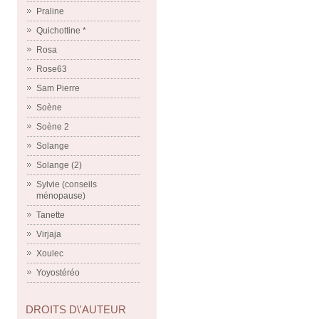
Praline
Quichottine *
Rosa
Rose63
Sam Pierre
Soène
Soène 2
Solange
Solange (2)
Sylvie (conseils
ménopause)
Tanette
Virjaja
Xoulec
Yoyostéréo
DROITS D\'AUTEUR