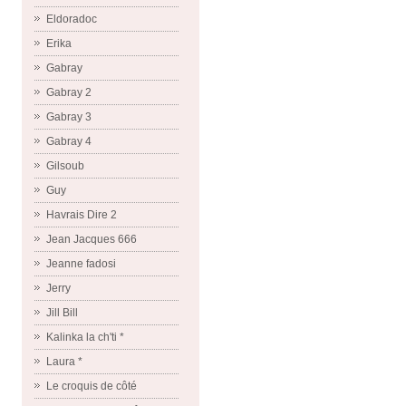
Eldoradoc
Erika
Gabray
Gabray 2
Gabray 3
Gabray 4
Gilsoub
Guy
Havrais Dire 2
Jean Jacques 666
Jeanne fadosi
Jerry
Jill Bill
Kalinka la ch'ti *
Laura *
Le croquis de côté