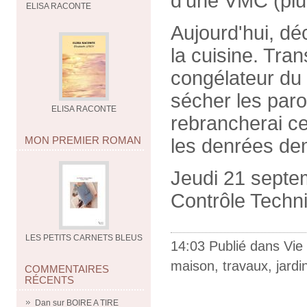
d'une VMC (plu
ELISA RACONTE
Aujourd'hui, dé
la cuisine. Tran
congélateur du 
sécher les parois
ELISA RACONTE
rebrancherai ce
MON PREMIER ROMAN
les denrées de
Jeudi 21 septe
Contrôle Techn
LES PETITS CARNETS BLEUS
14:03 Publié dans
Vie
maison
,
travaux
,
jardi
COMMENTAIRES
RÉCENTS
Dan
sur
BOIRE A TIRE