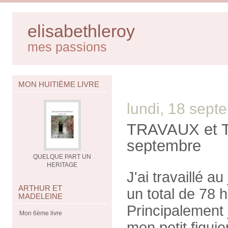
elisabethleroy
mes passions
MON HUITIÈME LIVRE
lundi, 18 sep
TRAVAUX et T
septembre
QUELQUE PART UN
HERITAGE
J'ai travaillé a
ARTHUR ET
un total de 78 h
MADELEINE
Principalement
Mon 6ème livre
mon petit figuier