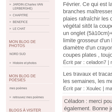
Février. Ce qui est l
JARDIN (Charles VAN
LERBERGHE)
branches maîtresses
CHAPITRE
plaies rafraîchir le
BENEFICE
végétal sitôt la cou
LE CHAT
un onglet (5à10cm)+
limite grosseur d'un 
MON BLOG DE
PHOTOS
diamètre d'un crayon
coupes plates , tou
NORD SUD
Écrit par :
celadon7
| 
Histoire et photos
Les travaux et tracas
MON BLOG DE
POÉSIES
les semaines, les m
Écrit par :
Xoulec
| ma
mes poèmes
retrouvez mes poèmes
Céladon : merci pour
également. Bonne j
BLOGS À VISITER