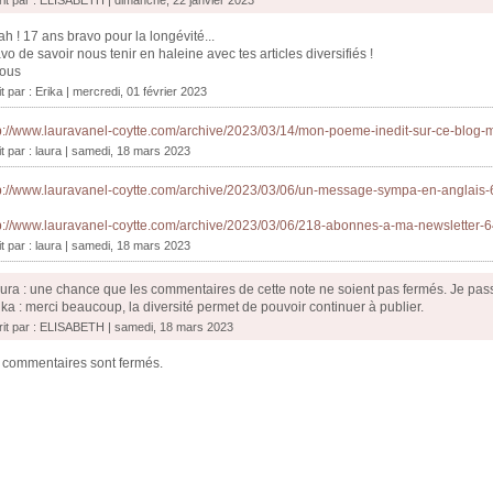
h ! 17 ans bravo pour la longévité...
vo de savoir nous tenir en haleine avec tes articles diversifiés !
sous
it par :
Erika
| mercredi, 01 février 2023
p://www.lauravanel-coytte.com/archive/2023/03/14/mon-poeme-inedit-sur-ce-blog-
it par :
laura
| samedi, 18 mars 2023
p://www.lauravanel-coytte.com/archive/2023/03/06/un-message-sympa-en-anglais
p://www.lauravanel-coytte.com/archive/2023/03/06/218-abonnes-a-ma-newsletter-
it par :
laura
| samedi, 18 mars 2023
ura : une chance que les commentaires de cette note ne soient pas fermés. Je pass
ika : merci beaucoup, la diversité permet de pouvoir continuer à publier.
rit par : ELISABETH | samedi, 18 mars 2023
 commentaires sont fermés.