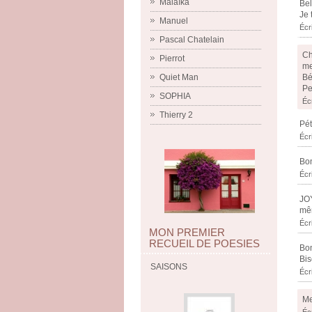
Malaïka
Bel
Je 
Manuel
Écr
Pascal Chatelain
Ch
Pierrot
me
Bé
Quiet Man
Pe
SOPHIA
Éc
Thierry 2
Pét
Écr
Bon
Écr
JO
mê
Écr
MON PREMIER
RECUEIL DE POESIES
Bon
Bis
SAISONS
Écri
Me
Éc