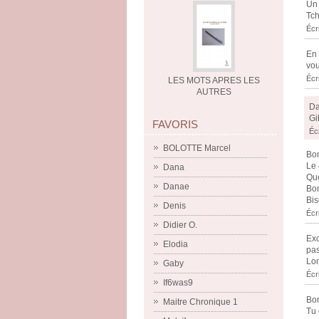
Un 
Tch
Écr
En 
vou
Écr
LES MOTS APRES LES
AUTRES
Da
Gi
FAVORIS
Éc
BOLOTTE Marcel
Bon
Le 
Dana
Que
Danae
Bon
Bis
Denis
Écr
Didier O.
Exc
Elodia
pas
Lon
Gaby
Écr
If6was9
Bon
Maitre Chronique 1
Tu 