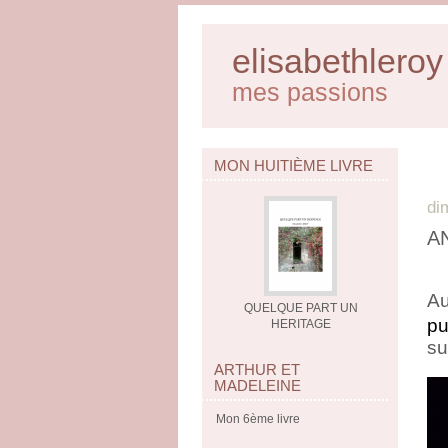
elisabethleroy
mes passions
MON HUITIÈME LIVRE
di
A
Au
QUELQUE PART UN
pu
HERITAGE
su
ARTHUR ET
MADELEINE
Mon 6ème livre