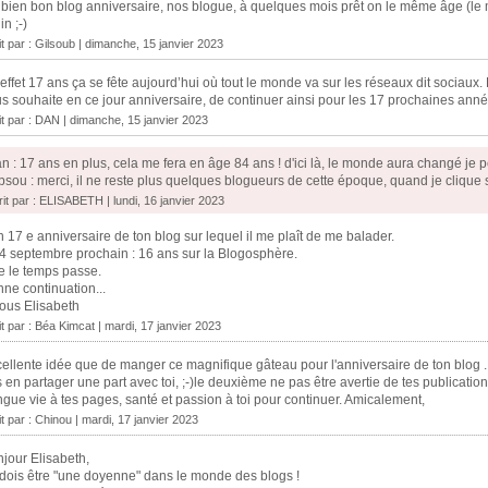
bien bon blog anniversaire, nos blogue, à quelques mois prêt on le même âge (le 
in ;-)
it par :
Gilsoub
| dimanche, 15 janvier 2023
effet 17 ans ça se fête aujourd’hui où tout le monde va sur les réseaux dit sociaux. 
s souhaite en ce jour anniversaire, de continuer ainsi pour les 17 prochaines anné
it par :
DAN
| dimanche, 15 janvier 2023
n : 17 ans en plus, cela me fera en âge 84 ans ! d'ici là, le monde aura changé je 
bsou : merci, il ne reste plus quelques blogueurs de cette époque, quand je clique 
rit par : ELISABETH | lundi, 16 janvier 2023
 17 e anniversaire de ton blog sur lequel il me plaît de me balader.
4 septembre prochain : 16 ans sur la Blogosphère.
 le temps passe.
ne continuation...
ous Elisabeth
it par :
Béa Kimcat
| mardi, 17 janvier 2023
ellente idée que de manger ce magnifique gâteau pour l'anniversaire de ton blog . 
 en partager une part avec toi, ;-)le deuxième ne pas être avertie de tes publications
gue vie à tes pages, santé et passion à toi pour continuer. Amicalement,
it par :
Chinou
| mardi, 17 janvier 2023
jour Elisabeth,
dois être "une doyenne" dans le monde des blogs !