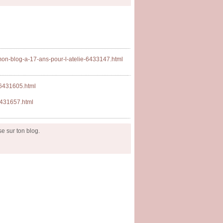
mon-blog-a-17-ans-pour-l-atelie-6433147.html
-6431605.html
6431657.html
e sur ton blog.