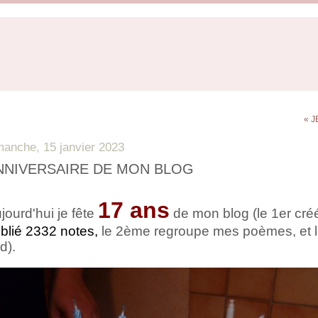
« 
manche, 15 janvier 2023
NNIVERSAIRE DE MON BLOG
17 ans
jourd'hui je fête
de mon blog (le 1er cr
blié 2332 notes,
le 2ème regroupe mes poèmes, et l
d).