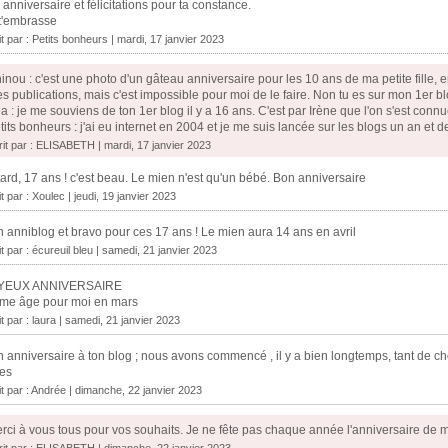
 anniversaire et félicitations pour ta constance.
t'embrasse
it par :
Petits bonheurs
| mardi, 17 janvier 2023
inou : c'est une photo d'un gâteau anniversaire pour les 10 ans de ma petite fille, en 
s publications, mais c'est impossible pour moi de le faire. Non tu es sur mon 1er blo
a : je me souviens de ton 1er blog il y a 16 ans. C'est par Irène que l'on s'est conn
tits bonheurs : j'ai eu internet en 2004 et je me suis lancée sur les blogs un an et 
rit par : ELISABETH | mardi, 17 janvier 2023
ard, 17 ans ! c'est beau. Le mien n'est qu'un bébé. Bon anniversaire
it par :
Xoulec
| jeudi, 19 janvier 2023
 anniblog et bravo pour ces 17 ans ! Le mien aura 14 ans en avril
it par :
écureuil bleu
| samedi, 21 janvier 2023
YEUX ANNIVERSAIRE
me âge pour moi en mars
it par :
laura
| samedi, 21 janvier 2023
 anniversaire à ton blog ; nous avons commencé , il y a bien longtemps, tant de c
es
t par :
Andrée
| dimanche, 22 janvier 2023
rci à vous tous pour vos souhaits. Je ne fête pas chaque année l'anniversaire de mon 
rit par : ELISABETH | dimanche, 22 janvier 2023