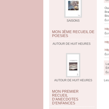
Oua
Bra
Bi
Écr
SAISONS
htt
MON 3ÈME RECUEIL DE
Écr
POESIES
htt
AUTOUR DE HUIT HEURES
htt
Écr
La
Er
Éc
Les
AUTOUR DE HUIT HEURES
MON PREMIER
RECUEIL
D'ANECDOTES
D'ENFANCES