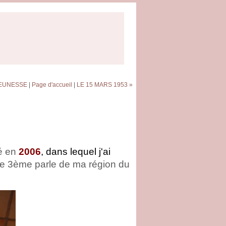
JEUNESSE
|
Page d'accueil
|
LE 15 MARS 1953 »
éé en
2006
, dans lequel j'ai
e 3ème parle de ma région du