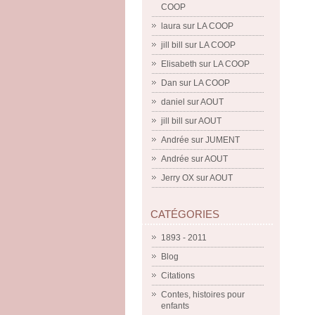
COOP
laura
sur
LA COOP
jill bill
sur
LA COOP
Elisabeth
sur
LA COOP
Dan
sur
LA COOP
daniel
sur
AOUT
jill bill
sur
AOUT
Andrée
sur
JUMENT
Andrée
sur
AOUT
Jerry OX
sur
AOUT
CATÉGORIES
1893 - 2011
Blog
Citations
Contes, histoires pour
enfants