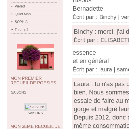
Bisous.
Pierrot
Bernadette.
Quiet Man
Écrit par :
Binchy
| ven
SOPHIA
Thierry 2
Binchy : merci, j'ai
Écrit par : ELISABETH
essence
et en général
Écrit par :
laura
| same
MON PREMIER
Laura : tu n'as pas d
RECUEIL DE POESIES
bien. Nous sommes d
SAISONS
essaie de faire au 
gorge et malgré leurs
SAISONS
Depuis 2012, donc de
même consommation 
MON 3ÈME RECUEIL DE