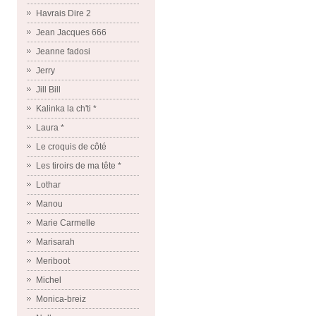
Havrais Dire 2
Jean Jacques 666
Jeanne fadosi
Jerry
Jill Bill
Kalinka la ch'ti *
Laura *
Le croquis de côté
Les tiroirs de ma tête *
Lothar
Manou
Marie Carmelle
Marisarah
Meriboot
Michel
Monica-breiz