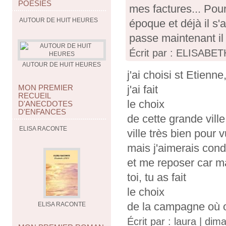
POESIES
mes factures... Pou
AUTOUR DE HUIT HEURES
époque et déjà il s'a
passe maintenant il
Écrit par : ELISABETH
AUTOUR DE HUIT HEURES
j'ai choisi st Etienne
j'ai fait
MON PREMIER
RECUEIL
le choix
D'ANECDOTES
D'ENFANCES
de cette grande vill
ELISA RACONTE
ville très bien pour v
mais j'aimerais cond
et me reposer car ma
toi, tu as fait
le choix
de la campagne où on
ELISA RACONTE
Écrit par :
laura
| dima