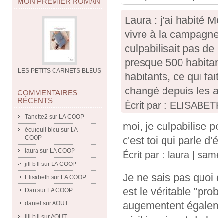
MON PREMIER ROMAN
Laura : j'ai habité 
vivre à la campagne
culpabilisait pas de 
presque 500 habitan
LES PETITS CARNETS BLEUS
habitants, ce qui fai
changé depuis les a
COMMENTAIRES
RÉCENTS
Écrit par : ELISABET
Tanette2
sur
LA COOP
moi, je culpabilise 
écureuil bleu
sur
LA
c'est toi qui parle d
COOP
laura
sur
LA COOP
Écrit par :
laura
| same
jill bill
sur
LA COOP
Je ne sais pas quoi 
Elisabeth
sur
LA COOP
est le véritable "pr
Dan
sur
LA COOP
augementent égaleme
daniel
sur
AOUT
jill bill
sur
AOUT