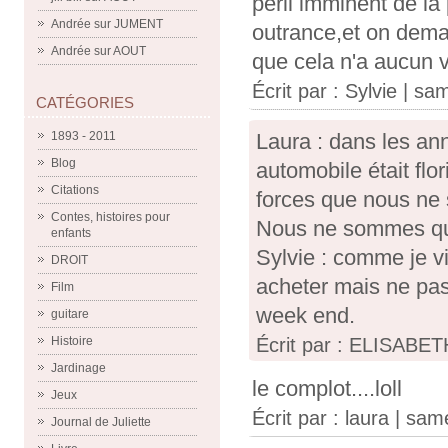
péril imminent de la
Andrée
sur
JUMENT
outrance,et on deman
Andrée
sur
AOUT
que cela n'a aucun v
Écrit par :
Sylvie
| sam
CATÉGORIES
Laura : dans les ann
1893 - 2011
Blog
automobile était flo
Citations
forces que nous ne s
Contes, histoires pour
Nous ne sommes qu'
enfants
Sylvie : comme je v
DROIT
acheter mais ne pas
Film
week end.
guitare
Écrit par : ELISABETH
Histoire
Jardinage
le complot....loll
Jeux
Écrit par :
laura
| same
Journal de Juliette