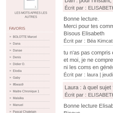
Dan : pour l'instant,
Écrit par : ELISABETH
LES MOTS APRES LES
AUTRES
Bonne lecture.
Merci pour tes comm
FAVORIS
Bisous Elisabeth
BOLOTTE Marcel
Écrit par :
Béa Kimcat
Dana
Danae
tu n'as pas compris 
Denis
et moi, je ne compr
Didier O.
ni les coms en géné
Elodia
Écrit par :
laura
| jeudi
Gaby
If6was9
Laura : à quel sujet 
Maitre Chronique 1
Écrit par : ELISABETH
Malaïka
Bonne lecture Elisab
Manuel
Pascal Chatelain