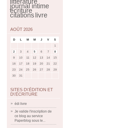
littérature
journal intime
écriture
citations
livre
AOÛT 2026
D
L
M
M
J
V
S
1
2
3
4
5
6
7
8
9
10
11
12
13
14
15
16
17
18
19
20
21
22
23
24
25
26
27
28
29
30
31
SITES D\'ÉDITION ET
D\'ÉCRITURE
édi livre
Je valide l'inscription de
ce blog au service
Paperblog sous le...