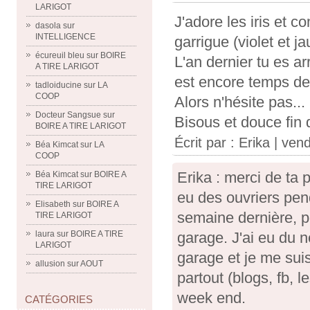
LARIGOT
J'adore les iris et c
dasola
sur
INTELLIGENCE
garrigue (violet et j
écureuil bleu
sur
BOIRE
L'an dernier tu es a
A TIRE LARIGOT
est encore temps de t
tadloiducine
sur
LA
COOP
Alors n'hésite pas...
Docteur Sangsue
sur
Bisous et douce fin
BOIRE A TIRE LARIGOT
Écrit par :
Erika
| vend
Béa Kimcat
sur
LA
COOP
Erika : merci de ta 
Béa Kimcat
sur
BOIRE A
TIRE LARIGOT
eu des ouvriers pen
Elisabeth
sur
BOIRE A
semaine dernière, po
TIRE LARIGOT
laura
sur
BOIRE A TIRE
garage. J'ai eu du n
LARIGOT
garage et je me suis 
allusion
sur
AOUT
partout (blogs, fb, l
week end.
CATÉGORIES