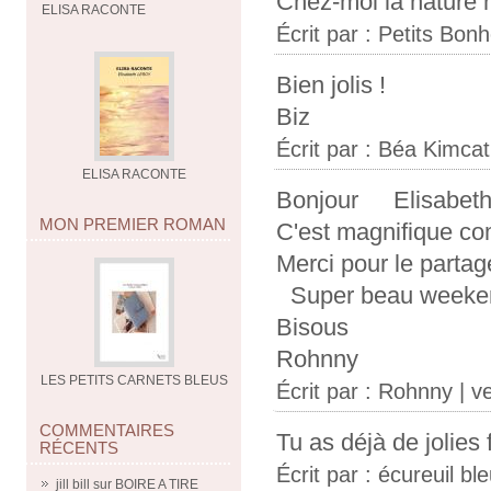
Chez-moi la nature 
ELISA RACONTE
Écrit par :
Petits Bon
Bien jolis !
Biz
Écrit par :
Béa Kimcat
ELISA RACONTE
Bonjour Elisabet
MON PREMIER ROMAN
C'est magnifique co
Merci pour le partag
Super beau weeke
Bisous
Rohnny
LES PETITS CARNETS BLEUS
Écrit par :
Rohnny
| v
COMMENTAIRES
Tu as déjà de jolies 
RÉCENTS
Écrit par :
écureuil bl
jill bill
sur
BOIRE A TIRE