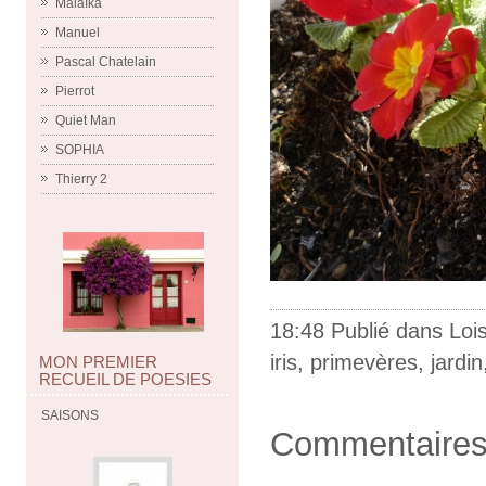
Malaïka
Manuel
Pascal Chatelain
Pierrot
Quiet Man
SOPHIA
Thierry 2
18:48 Publié dans
Lois
iris
,
primevères
,
jardin
MON PREMIER
RECUEIL DE POESIES
SAISONS
Commentaire