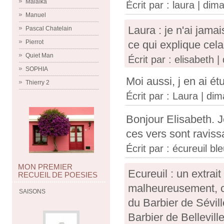
Malaïka
Écrit par :
laura
| dima
Manuel
Laura : je n'ai jamai
Pascal Chatelain
Pierrot
ce qui explique cela
Quiet Man
Écrit par : elisabeth 
SOPHIA
Moi aussi, j en ai ét
Thierry 2
Écrit par : Laura | di
Bonjour Elisabeth. 
ces vers sont raviss
Écrit par :
écureuil bl
MON PREMIER
Ecureuil : un extrait
RECUEIL DE POESIES
malheureusement, c'
SAISONS
du Barbier de Sévill
Barbier de Belleville.