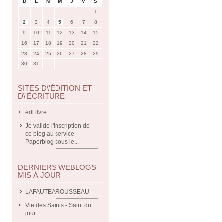
D
L
M
M
J
V
S
1
2
3
4
5
6
7
8
9
10
11
12
13
14
15
16
17
18
19
20
21
22
23
24
25
26
27
28
29
30
31
SITES D\'ÉDITION ET
D\'ÉCRITURE
édi livre
Je valide l'inscription de
ce blog au service
Paperblog sous le...
DERNIERS WEBLOGS
MIS À JOUR
LAFAUTEAROUSSEAU
Vie des Saints - Saint du
jour