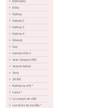
Eldoradoc
Erika
Gabray
Gabray 2
Gabray 3
Gabray 4
Gilsoub
Guy
Havrais Dire 2
Jean Jacques 666
Jeanne fadosi
Jerry
Jill Bill
Kalinka la ch'ti *
Laura *
Le croquis de côté
Les tiroirs de ma tête *