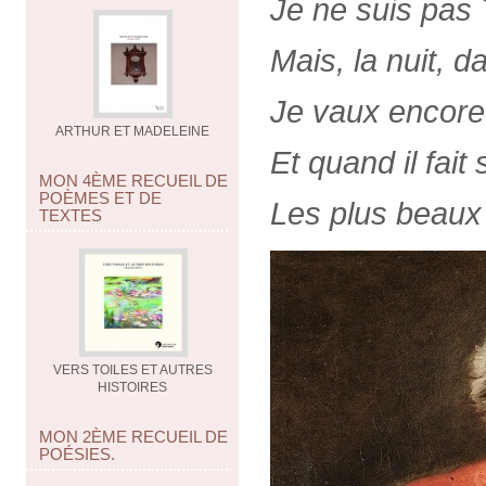
Je ne suis pas T
Mais, la nuit, d
Je vaux encore
ARTHUR ET MADELEINE
Et quand il fait
MON 4ÈME RECUEIL DE
POÈMES ET DE
Les plus beaux 
TEXTES
VERS TOILES ET AUTRES
HISTOIRES
MON 2ÈME RECUEIL DE
POÉSIES.