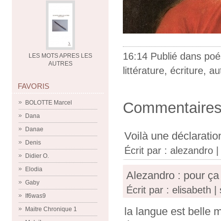
16:14 Publié dans
poé
LES MOTS APRES LES
AUTRES
littérature
,
écriture
,
au
FAVORIS
BOLOTTE Marcel
Commentaire
Dana
Danae
Voilà une déclaration
Denis
Écrit par :
alezandro
|
Didier O.
Elodia
Alezandro : pour ça
Gaby
Écrit par : elisabeth 
If6was9
la langue est belle 
Maitre Chronique 1