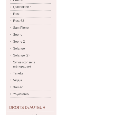
Praline
Quichottine *
Rosa
Rose63
Sam Pierre
Soène
Soène 2
Solange
Solange (2)
Sylvie (conseils
ménopause)
Tanette
Virjaja
Xoulec
Yoyostéréo
DROITS D\'AUTEUR