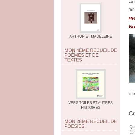
La 
Brûl
Fle
Va 
ARTHUR ET MADELEINE
MON 4ÈME RECUEIL DE
POÈMES ET DE
TEXTES
16:3
VERS TOILES ET AUTRES
HISTOIRES
C
MON 2ÈME RECUEIL DE
POÉSIES.
Quo
Écr