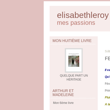
elisabethleroy
mes passions
MON HUITIÈME LIVRE
sa
F
Il 
QUELQUE PART UN
Qu'
HERITAGE
Fév
ARTHUR ET
Pri
MADELEINE
Plu
Mon 6ème livre
A l