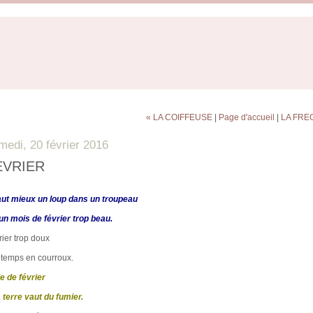
« LA COIFFEUSE
|
Page d'accueil
|
LA FREGA
medi, 20 février 2016
EVRIER
vaut mieux un loup dans un troupeau
un mois de février trop beau.
rier trop doux
ntemps en courroux.
ie de février
a terre vaut du fumier.