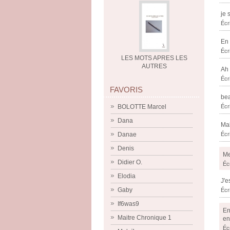
je 
Écr
En 
Écr
LES MOTS APRES LES
AUTRES
Ah 
Écr
FAVORIS
bea
Écr
BOLOTTE Marcel
Dana
Mal
Écr
Danae
Denis
Me
Didier O.
Écr
Elodia
J'e
Gaby
Écr
If6was9
En
Maitre Chronique 1
en
Écr