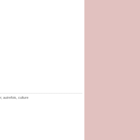
r
,
autrefois
,
culture