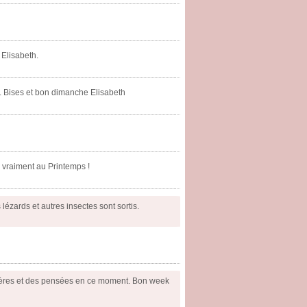
 Elisabeth.
il. Bises et bon dimanche Elisabeth
s vraiment au Printemps !
 lézards et autres insectes sont sortis.
mevères et des pensées en ce moment. Bon week