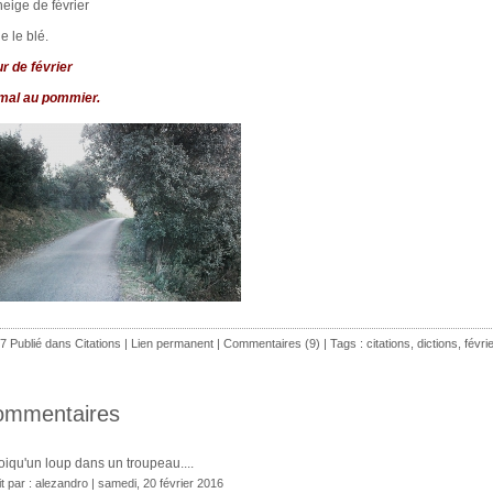
neige de février
e le blé.
ur de février
mal au pommier.
7 Publié dans
Citations
|
Lien permanent
|
Commentaires (9)
| Tags :
citations
,
dictions
,
févrie
ommentaires
iqu'un loup dans un troupeau....
it par : alezandro | samedi, 20 février 2016