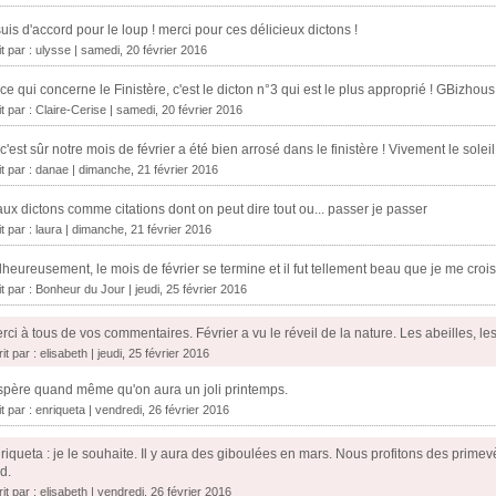
suis d'accord pour le loup ! merci pour ces délicieux dictons !
it par :
ulysse
| samedi, 20 février 2016
ce qui concerne le Finistère, c'est le dicton n°3 qui est le plus approprié ! GBizhous
it par :
Claire-Cerise
| samedi, 20 février 2016
c'est sûr notre mois de février a été bien arrosé dans le finistère ! Vivement le sole
it par :
danae
| dimanche, 21 février 2016
ux dictons comme citations dont on peut dire tout ou... passer je passer
it par :
laura
| dimanche, 21 février 2016
heureusement, le mois de février se termine et il fut tellement beau que je me croi
it par :
Bonheur du Jour
| jeudi, 25 février 2016
rci à tous de vos commentaires. Février a vu le réveil de la nature. Les abeilles, les
it par : elisabeth | jeudi, 25 février 2016
spère quand même qu'on aura un joli printemps.
it par :
enriqueta
| vendredi, 26 février 2016
riqueta : je le souhaite. Il y aura des giboulées en mars. Nous profitons des pri
d.
it par : elisabeth | vendredi, 26 février 2016