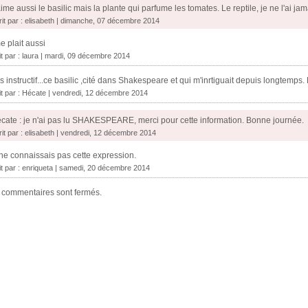
aime aussi le basilic mais la plante qui parfume les tomates. Le reptile, je ne l'ai jam
rit par : elisabeth | dimanche, 07 décembre 2014
me plait aussi
it par :
laura
| mardi, 09 décembre 2014
s instructif...ce basilic ,cité dans Shakespeare et qui m'inrtiguait depuis longtemps. 
it par :
Hécate
| vendredi, 12 décembre 2014
cate : je n'ai pas lu SHAKESPEARE, merci pour cette information. Bonne journée.
rit par : elisabeth | vendredi, 12 décembre 2014
ne connaissais pas cette expression.
it par :
enriqueta
| samedi, 20 décembre 2014
 commentaires sont fermés.