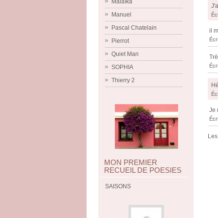
Malaïka
J'
Manuel
Éc
Pascal Chatelain
il 
Écr
Pierrot
Quiet Man
Trè
Écr
SOPHIA
Thierry 2
Hé
Éc
Je 
Écr
Les
MON PREMIER
RECUEIL DE POESIES
SAISONS