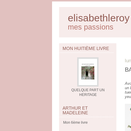
elisabethleroy
mes passions
MON HUITIÈME LIVRE
lu
B
Avo
un 
QUELQUE PART UN
tue
HERITAGE
yeu
ARTHUR ET
MADELEINE
Mon 6ème livre