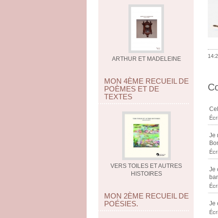
14:2
ARTHUR ET MADELEINE
MON 4ÈME RECUEIL DE
C
POÈMES ET DE
TEXTES
Cel
Écr
Je 
Bon
Écr
VERS TOILES ET AUTRES
Je 
HISTOIRES
ban
Écr
MON 2ÈME RECUEIL DE
POÉSIES.
Je 
Écr