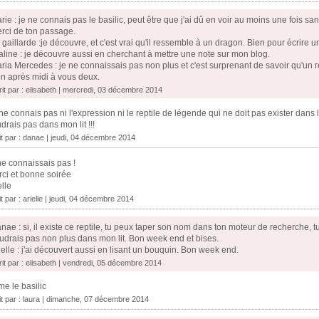
rie : je ne connais pas le basilic, peut être que j'ai dû en voir au moins une fois san
rci de ton passage.
 gaillarde :je découvre, et c'est vrai qu'il ressemble à un dragon. Bien pour écrire u
aline : je découvre aussi en cherchant à mettre une note sur mon blog.
ria Mercedes : je ne connaissais pas non plus et c'est surprenant de savoir qu'un 
n après midi à vous deux.
rit par : elisabeth | mercredi, 03 décembre 2014
ne connais pas ni l'expression ni le reptile de légende qui ne doit pas exister dans l
drais pas dans mon lit !!!
it par :
danae
| jeudi, 04 décembre 2014
ne connaissais pas !
ci et bonne soirée
elle
it par :
arielle
| jeudi, 04 décembre 2014
nae : si, il existe ce reptile, tu peux taper son nom dans ton moteur de recherche, t
udrais pas non plus dans mon lit. Bon week end et bises.
ielle : j'ai découvert aussi en lisant un bouquin. Bon week end.
rit par : elisabeth | vendredi, 05 décembre 2014
ime le basilic
it par :
laura
| dimanche, 07 décembre 2014