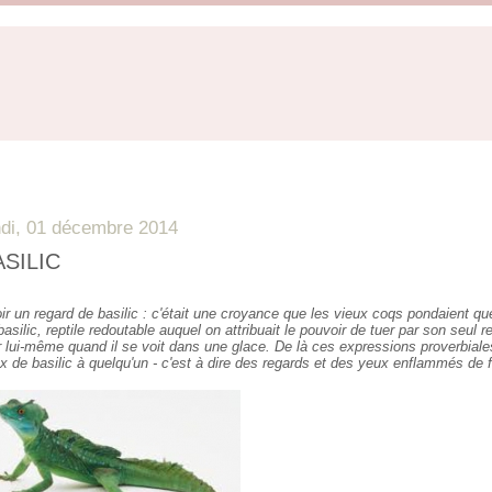
ndi, 01 décembre 2014
ASILIC
ir un regard de basilic : c'était une croyance que les vieux coqs pondaient que
basilic, reptile redoutable auquel on attribuait le pouvoir de tuer par son seul
r lui-même quand il se voit dans une glace. De là ces expressions proverbiales
x de basilic à quelqu'un - c'est à dire des regards et des yeux enflammés de f