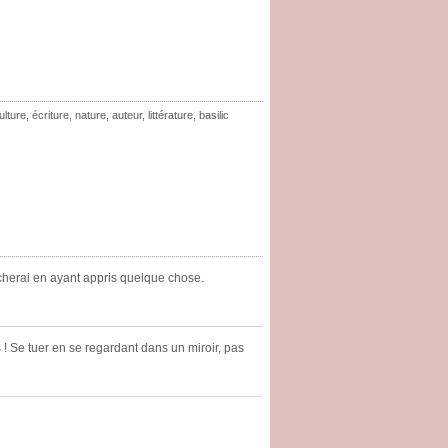
ulture
,
écriture
,
nature
,
auteur
,
littérature
,
basilic
ucherai en ayant appris quelque chose.
 ! Se tuer en se regardant dans un miroir, pas