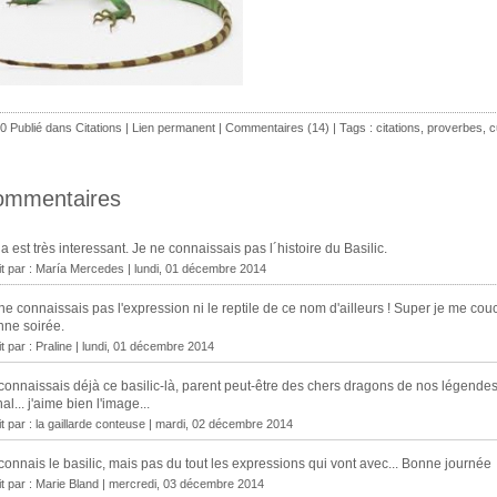
0 Publié dans
Citations
|
Lien permanent
|
Commentaires (14)
| Tags :
citations
,
proverbes
,
c
ommentaires
a est très interessant. Je ne connaissais pas l´histoire du Basilic.
it par : María Mercedes | lundi, 01 décembre 2014
ne connaissais pas l'expression ni le reptile de ce nom d'ailleurs ! Super je me co
ne soirée.
it par :
Praline
| lundi, 01 décembre 2014
connaissais déjà ce basilic-là, parent peut-être des chers dragons de nos légendes
al... j'aime bien l'image...
it par :
la gaillarde conteuse
| mardi, 02 décembre 2014
connais le basilic, mais pas du tout les expressions qui vont avec... Bonne journée
it par :
Marie Bland
| mercredi, 03 décembre 2014