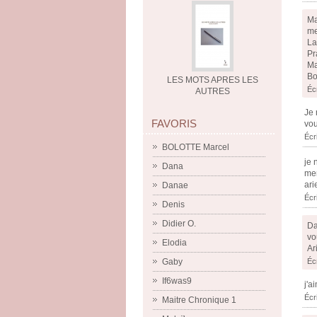
Ma
me
La
Pr
Ma
Bo
LES MOTS APRES LES
Éc
AUTRES
Je 
FAVORIS
vou
Écr
BOLOTTE Marcel
je 
Dana
mer
ari
Danae
Écr
Denis
Didier O.
Da
vo
Elodia
Ar
Éc
Gaby
If6was9
j'a
Écr
Maitre Chronique 1