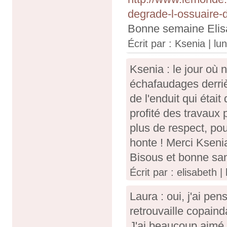
degrade-l-ossuaire
Bonne semaine Elis
Écrit par :
Ksenia
| lu
Ksenia : le jour où 
échafaudages derriè
de l'enduit qui étai
profité des travaux p
plus de respect, pou
honte ! Merci Kseni
Bisous et bonne san
Écrit par : elisabeth 
Laura : oui, j'ai pe
retrouvaille copaind
J'ai beaucoup aimé 