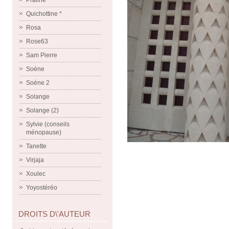
Praline
Quichottine *
Rosa
Rose63
Sam Pierre
Soène
Soène 2
Solange
Solange (2)
Sylvie (conseils
ménopause)
Tanette
Virjaja
Xoulec
Yoyostéréo
DROITS D\'AUTEUR