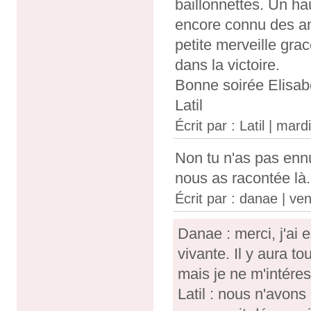
baillonnettes. Un hau
encore connu des an
petite merveille grac
dans la victoire.
Bonne soirée Elisab
Latil
Écrit par :
Latil
| mardi
Non tu n'as pas ennu
nous as racontée là.
Écrit par :
danae
| ven
Danae : merci, j'ai
vivante. Il y aura t
mais je ne m'intére
Latil : nous n'avons