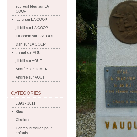
écureuil bleu
sur
LA
COOP
laura
sur
LA COOP
jill bill
sur
LA COOP
Elisabeth
sur
LA COOP
Dan
sur
LA COOP
daniel
sur
AOUT
jill bill
sur
AOUT
Andrée
sur
JUMENT
Andrée
sur
AOUT
CATÉGORIES
1893 - 2011
Blog
Citations
Contes, histoires pour
enfants