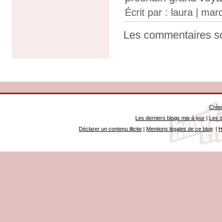
Écrit par :
laura
| mar
Les commentaires so
Créer
Les derniers blogs mis à jour
|
Les d
Déclarer un contenu illicite
|
Mentions légales de ce blog
|
H