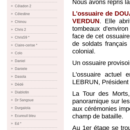
Nous avons repris la
Céladon 2
L'ossuaire de D
Célestine
VERDUN
. Elle ab
Chinou
tombeaux d'environ
Chris 2
face de cet ossuaire
Chris59 *
de soldats français
Claire-cerise *
colonial.
Colo
Daniel
Un ossuaire provisoir
Daniele
L'ossuaire actuel 
Dasola
LEBRUN, Président d
Dédé
La Tour des Morts
Diablotin
panoramique sur les
Dr Sangsue
aux cérémonies impor
Durgalola
champ de bataille.
Ecureuil bleu
Ed *
Au 1er étage se tro