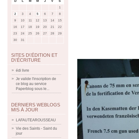
D
L
M
M
J
V
S
1
2
3
4
5
6
7
8
9
10
11
12
13
14
15
16
17
18
19
20
21
22
23
24
25
26
27
28
29
30
31
SITES D\'ÉDITION ET
D\'ÉCRITURE
édi livre
Je valide l'inscription de
ce blog au service
Paperblog sous le...
DERNIERS WEBLOGS
MIS À JOUR
LAFAUTEAROUSSEAU
Vie des Saints - Saint du
jour