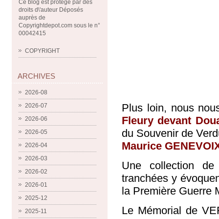
Ce blog est protégé par des
droits d\'auteur Déposés
auprès de
Copyrightdepot.com sous le n°
00042415
COPYRIGHT
ARCHIVES
2026-08
Plus loin, nous no
2026-07
Fleury devant Do
2026-06
du Souvenir de Verdu
2026-05
Maurice GENEVOI
2026-04
2026-03
Une collection de
2026-02
tranchées y évoquen
2026-01
la Première Guerre 
2025-12
Le Mémorial de VER
2025-11