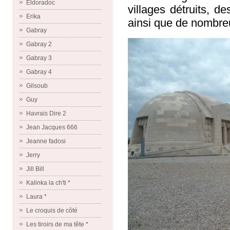
Eldoradoc
villages détruits, d
Erika
ainsi que de nombre
Gabray
Gabray 2
Gabray 3
Gabray 4
Gilsoub
Guy
Havrais Dire 2
Jean Jacques 666
Jeanne fadosi
Jerry
Jill Bill
Kalinka la ch'ti *
Laura *
Le croquis de côté
Les tiroirs de ma tête *