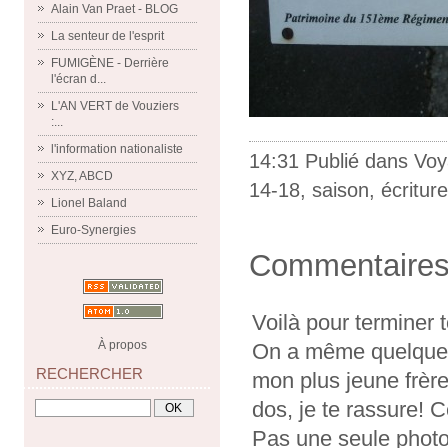
Alain Van Praet - BLOG
La senteur de l'esprit
FUMIGÈNE - Derrière
l'écran d...
L'AN VERT de Vouziers
:...
l'information nationaliste
14:31 Publié dans
Voy
XYZ, ABCD
14-18
,
saison
,
écriture
Lionel Baland
Euro-Synergies
Commentaire
Voilà pour terminer t
À propos
On a même quelque pa
RECHERCHER
mon plus jeune frère
dos, je te rassure! 
Pas une seule photo