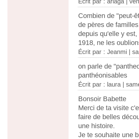
Écrit par :
ariaga
| ven
Combien de "peut-êt
de pères de familles
depuis qu'elle y es
1918, ne les oublion
Écrit par :
Jeanmi
| sa
on parle de "pantheo
panthéonisables
Écrit par :
laura
| same
Bonsoir Babette
Merci de ta visite c'
faire de belles découv
une histoire.
Je te souhaite une 