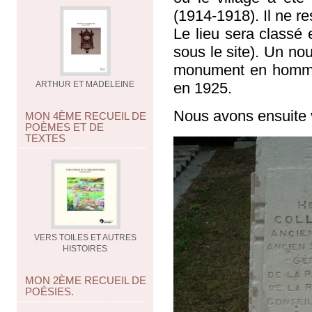
(1914-1918). Il ne r
Le lieu sera classé
sous le site). Un nou
monument en hommag
ARTHUR ET MADELEINE
en 1925.
Nous avons ensuite v
MON 4ÈME RECUEIL DE
POÈMES ET DE
TEXTES
VERS TOILES ET AUTRES
HISTOIRES
MON 2ÈME RECUEIL DE
POÉSIES.