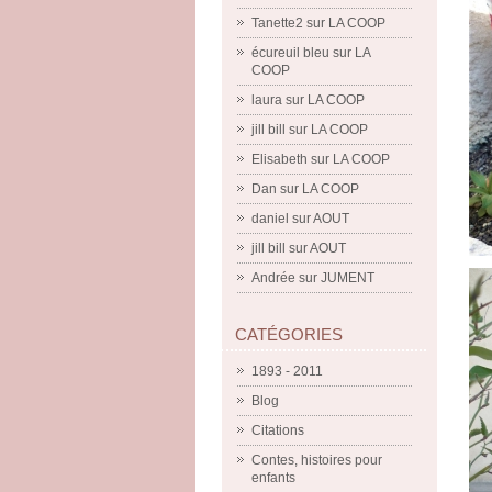
Tanette2
sur
LA COOP
écureuil bleu
sur
LA
COOP
laura
sur
LA COOP
jill bill
sur
LA COOP
Elisabeth
sur
LA COOP
Dan
sur
LA COOP
daniel
sur
AOUT
jill bill
sur
AOUT
Andrée
sur
JUMENT
CATÉGORIES
1893 - 2011
Blog
Citations
Contes, histoires pour
enfants