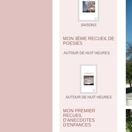
SAISONS
MON 3ÈME RECUEIL DE
POESIES
AUTOUR DE HUIT HEURES
AUTOUR DE HUIT HEURES
MON PREMIER
RECUEIL
D'ANECDOTES
D'ENFANCES