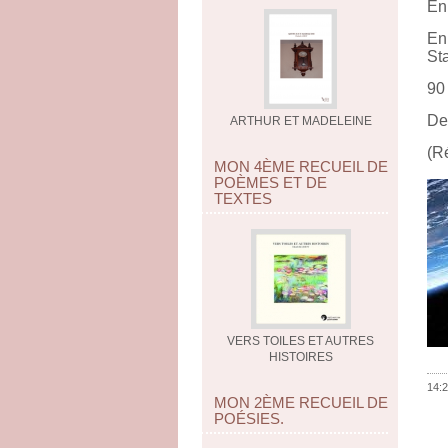
En 
En 
Sta
90
De
ARTHUR ET MADELEINE
(R
MON 4ÈME RECUEIL DE
POÈMES ET DE
TEXTES
VERS TOILES ET AUTRES
HISTOIRES
14:2
MON 2ÈME RECUEIL DE
POÉSIES.