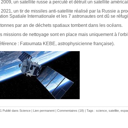
2009, un satellite russe a percuté et détruit un satellite américa
2021, un tir de missiles anti-satellite réalisé par la Russie a prod
tion Spatiale Internationale et les 7 astronautes ont dû se réfu
 tonnes par an de déchets spatiaux tombent dans les océans.
s missions de nettoyage sont en place mais uniquement à l'orbit
éférence : Fatoumata KEBE, astrophysicienne française).
1 Publié dans
Science
|
Lien permanent
|
Commentaires (18)
| Tags :
science
,
satellite
,
espa