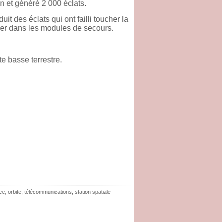
in et généré 2 000 éclats.
uit des éclats qui ont failli toucher la
gier dans les modules de secours.
e basse terrestre.
ce
,
orbite
,
télécommunications
,
station spatiale