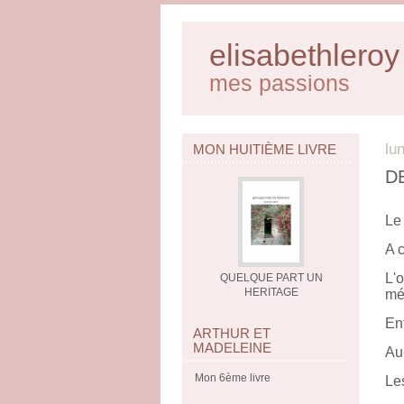
elisabethleroy
mes passions
lu
MON HUITIÈME LIVRE
D
Le 
A c
L'o
QUELQUE PART UN
HERITAGE
mét
Ent
ARTHUR ET
MADELEINE
Au-
Mon 6ème livre
Le