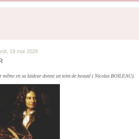
rdi, 19 mai 2026
R
r même en sa laideur donne un teint de beauté ( Nicolas BOILEAU).