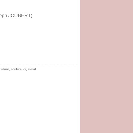
Joseph JOUBERT).
culture
,
écriture
,
or
,
métal