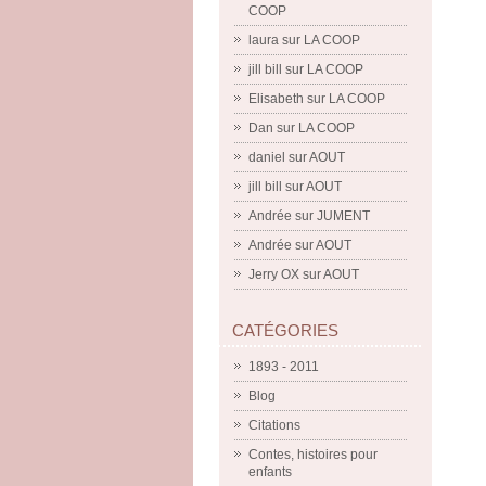
COOP
laura
sur
LA COOP
jill bill
sur
LA COOP
Elisabeth
sur
LA COOP
Dan
sur
LA COOP
daniel
sur
AOUT
jill bill
sur
AOUT
Andrée
sur
JUMENT
Andrée
sur
AOUT
Jerry OX
sur
AOUT
CATÉGORIES
1893 - 2011
Blog
Citations
Contes, histoires pour
enfants