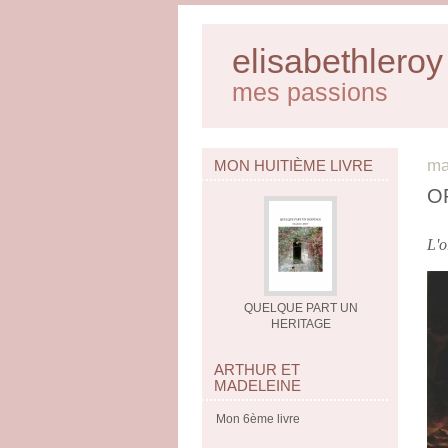
elisabethleroy
mes passions
ma
MON HUITIÈME LIVRE
O
L'o
QUELQUE PART UN
HERITAGE
ARTHUR ET
MADELEINE
Mon 6ème livre