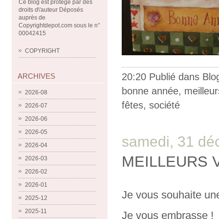
Ce blog est protégé par des
droits d\'auteur Déposés
auprès de
Copyrightdepot.com sous le n°
00042415
COPYRIGHT
20:20 Publié dans
Blo
ARCHIVES
bonne année
,
meilleu
2026-08
fêtes
,
société
2026-07
2026-06
2026-05
samedi, 31 dé
2026-04
MEILLEURS 
2026-03
2026-02
2026-01
Je vous souhaite u
2025-12
2025-11
Je vous embrasse !