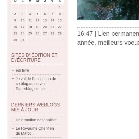
D
L
M
M
J
V
S
1
2
3
4
5
6
7
8
9
10
11
12
13
14
15
16
17
18
19
20
21
22
16:47 |
Lien permanen
23
24
25
26
27
28
29
30
31
année
,
meilleurs voeu
SITES D\'ÉDITION ET
D\'ÉCRITURE
édi livre
Je valide l'inscription de
ce blog au service
Paperblog sous le...
DERNIERS WEBLOGS
MIS À JOUR
l'information nationaliste
Le Royaume Chérifien
du Maroc...