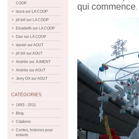
COOP
qui commence
.
laura
sur
LA COOP
jill bill
sur
LA COOP
Elisabeth
sur
LA COOP
Dan
sur
LA COOP
daniel
sur
AOUT
jill bill
sur
AOUT
Andrée
sur
JUMENT
Andrée
sur
AOUT
Jerry OX
sur
AOUT
CATÉGORIES
1893 - 2011
Blog
Citations
Contes, histoires pour
enfants