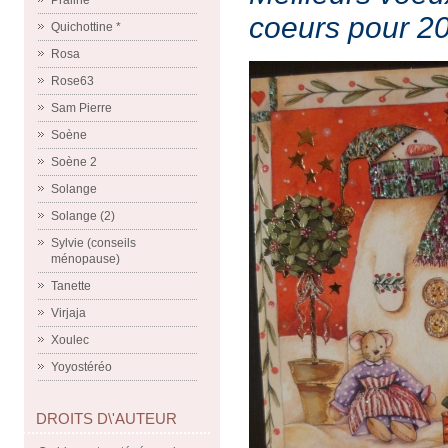
Praline
coeurs pour 2
Quichottine *
Rosa
Rose63
Sam Pierre
Soène
Soène 2
Solange
Solange (2)
Sylvie (conseils
ménopause)
Tanette
Virjaja
Xoulec
Yoyostéréo
DROITS D\'AUTEUR