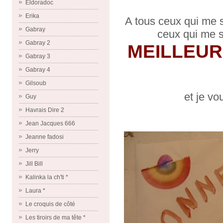
Eldoradoc
Erika
A tous ceux qui me s
Gabray
ceux qui me s
Gabray 2
MEILLEURS
Gabray 3
Gabray 4
Gilsoub
et je vo
Guy
Havrais Dire 2
Jean Jacques 666
Jeanne fadosi
Jerry
Jill Bill
Kalinka la ch'ti *
Laura *
Le croquis de côté
Les tiroirs de ma tête *