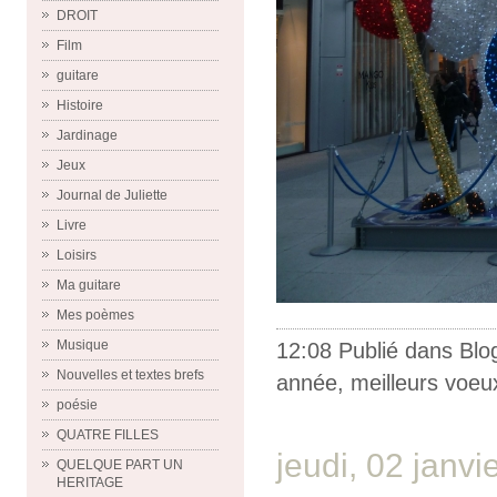
DROIT
Film
guitare
Histoire
Jardinage
Jeux
Journal de Juliette
Livre
Loisirs
Ma guitare
Mes poèmes
Musique
12:08 Publié dans
Blo
Nouvelles et textes brefs
année
,
meilleurs voeu
poésie
QUATRE FILLES
jeudi, 02 janvi
QUELQUE PART UN
HERITAGE