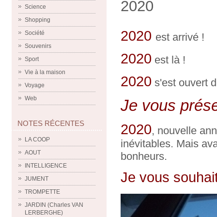
2020
Science
Shopping
2020
Société
est arrivé !
Souvenirs
2020
est là !
Sport
Vie à la maison
2020
s'est ouvert d
Voyage
Web
Je vous prése
NOTES RÉCENTES
2020
, nouvelle an
LA COOP
inévitables. Mais ava
AOUT
bonheurs.
INTELLIGENCE
Je vous souhait
JUMENT
TROMPETTE
JARDIN (Charles VAN
LERBERGHE)