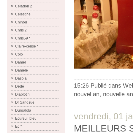
Céladon 2
Célestine
Chinou
Chris 2
Chris59 *
Claire-cerise *
Colo
Daniel
Daniele
Dasola
15:26 Publié dans
We
Dédé
nouvel an
,
nouvelle a
Diablotin
Dr Sangsue
Durgalola
vendredi, 01 j
Ecureuil bleu
MEILLEURS 
Ed *