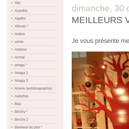
Abc
dimanche, 30
Acanthe
MEILLEURS 
Agathe
Aliscan *
Ambre
Je vous présente m
annie
Antoine
Archal
ariaga *
Ariaga 2
Ariaga 3
Ariane (autobiographie)
Autrefois
Béa
Binchy *
Binchy 2
Bonheur du jour *