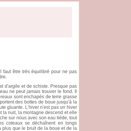
 faut être très équilibré pour ne pas
dre.
est d'argile et de schiste. Presque pas
eau ne peut jamais trouver le fond. Il
bereaux sont enchapés de terre grasse
ortent des bottes de boue jusqu'à la
oute gluante. L'hiver n'est pas un hiver
t la nuit, la montagne descend et elle
ouche sur nous avec son eau tiède, tout
, les coteaux se déchaînent en longs
a plus que le bruit de la boue et de la