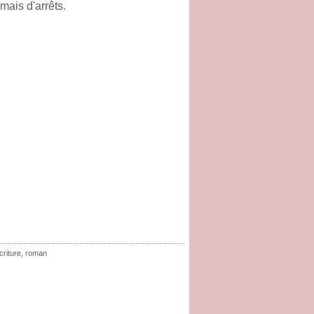
amais d'arrêts.
criture
,
roman