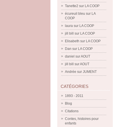
Tanette2
sur
LA COOP
écureuil bleu
sur
LA
COOP
laura
sur
LA COOP
jill bill
sur
LA COOP
Elisabeth
sur
LA COOP
Dan
sur
LA COOP
daniel
sur
AOUT
jill bill
sur
AOUT
Andrée
sur
JUMENT
CATÉGORIES
1893 - 2011
Blog
Citations
Contes, histoires pour
enfants