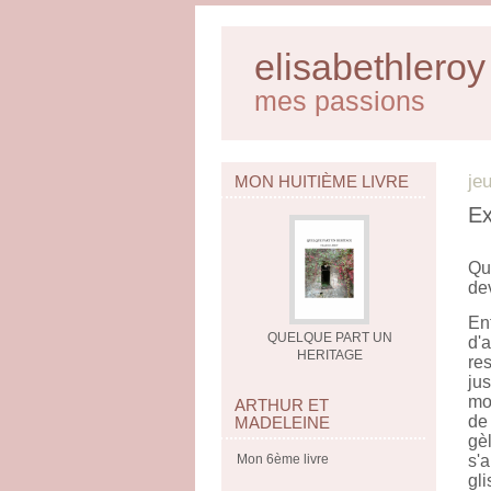
elisabethleroy
mes passions
je
MON HUITIÈME LIVRE
Ex
Qu
dev
Ent
QUELQUE PART UN
d'
HERITAGE
re
ju
moi
ARTHUR ET
de 
MADELEINE
gèl
Mon 6ème livre
s'
gli