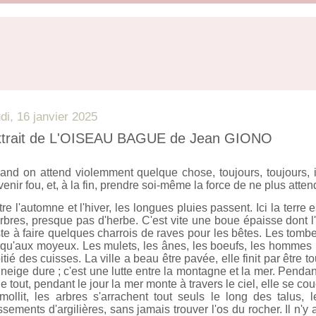
udi, 16 janvier 2025
trait de L'OISEAU BAGUE de Jean GIONO
and on attend violemment quelque chose, toujours, toujours, il
enir fou, et, à la fin, prendre soi-même la force de ne plus atten
re l'automne et l'hiver, les longues pluies passent. Ici la terre 
arbres, presque pas d'herbe. C'est vite une boue épaisse dont l'
ste à faire quelques charrois de raves pour les bêtes. Les tom
squ'aux moyeux. Les mulets, les ânes, les boeufs, les hommes p
tié des cuisses. La ville a beau être pavée, elle finit par être t
neige dure ; c'est une lutte entre la montagne et la mer. Pendan
e tout, pendant le jour la mer monte à travers le ciel, elle se c
amollit, les arbres s'arrachent tout seuls le long des talus
ssements d'argilières, sans jamais trouver l'os du rocher. Il n'y 