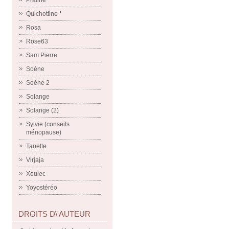
Praline
Quichottine *
Rosa
Rose63
Sam Pierre
Soène
Soène 2
Solange
Solange (2)
Sylvie (conseils
ménopause)
Tanette
Virjaja
Xoulec
Yoyostéréo
DROITS D\'AUTEUR