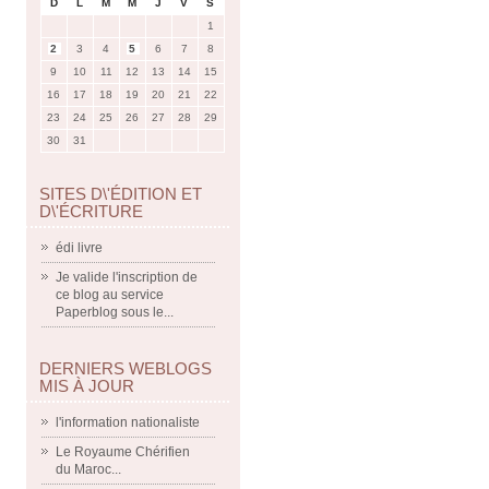
D
L
M
M
J
V
S
1
2
3
4
5
6
7
8
9
10
11
12
13
14
15
16
17
18
19
20
21
22
23
24
25
26
27
28
29
30
31
SITES D\'ÉDITION ET
D\'ÉCRITURE
édi livre
Je valide l'inscription de
ce blog au service
Paperblog sous le...
DERNIERS WEBLOGS
MIS À JOUR
l'information nationaliste
Le Royaume Chérifien
du Maroc...