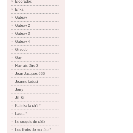
Eldoradoc
Erika
Gabray
Gabray 2
Gabray 3
Gabray 4
Gilsoub
Guy
Havrais Dire 2
Jean Jacques 666
Jeanne fadosi
Jerry
Jill Bill
Kalinka la ch'ti *
Laura *
Le croquis de côté
Les tiroirs de ma tête *