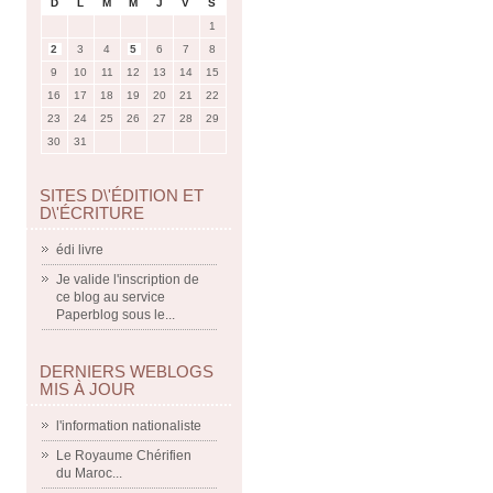
D
L
M
M
J
V
S
1
2
3
4
5
6
7
8
9
10
11
12
13
14
15
16
17
18
19
20
21
22
23
24
25
26
27
28
29
30
31
SITES D\'ÉDITION ET
D\'ÉCRITURE
édi livre
Je valide l'inscription de
ce blog au service
Paperblog sous le...
DERNIERS WEBLOGS
MIS À JOUR
l'information nationaliste
Le Royaume Chérifien
du Maroc...