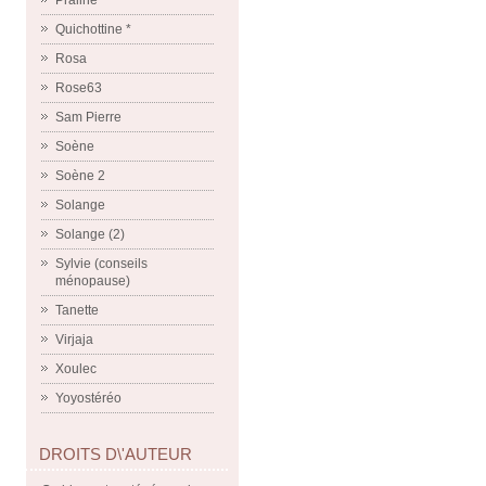
Praline
Quichottine *
Rosa
Rose63
Sam Pierre
Soène
Soène 2
Solange
Solange (2)
Sylvie (conseils
ménopause)
Tanette
Virjaja
Xoulec
Yoyostéréo
DROITS D\'AUTEUR