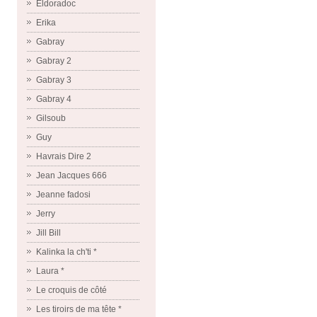
Eldoradoc
Erika
Gabray
Gabray 2
Gabray 3
Gabray 4
Gilsoub
Guy
Havrais Dire 2
Jean Jacques 666
Jeanne fadosi
Jerry
Jill Bill
Kalinka la ch'ti *
Laura *
Le croquis de côté
Les tiroirs de ma tête *