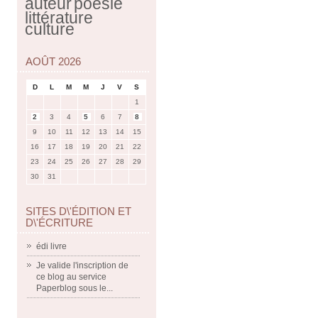
auteur
poésie
littérature
culture
AOÛT 2026
D
L
M
M
J
V
S
1
2
3
4
5
6
7
8
9
10
11
12
13
14
15
16
17
18
19
20
21
22
23
24
25
26
27
28
29
30
31
SITES D\'ÉDITION ET
D\'ÉCRITURE
édi livre
Je valide l'inscription de
ce blog au service
Paperblog sous le...