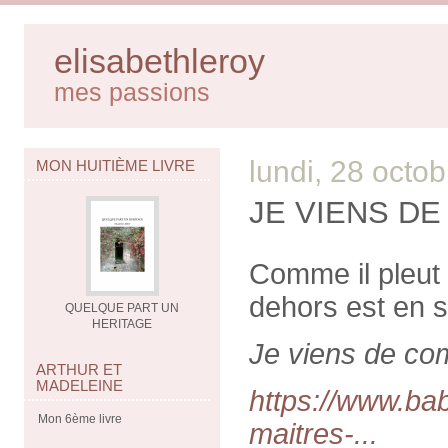
elisabethleroy
mes passions
lundi, 28 octo
MON HUITIÈME LIVRE
JE VIENS D
Comme il pleut d
dehors est en 
QUELQUE PART UN
HERITAGE
Je viens de c
ARTHUR ET
MADELEINE
https://www.ba
Mon 6ème livre
maitres-...