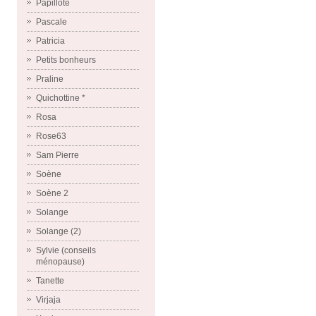
Papillote
Pascale
Patricia
Petits bonheurs
Praline
Quichottine *
Rosa
Rose63
Sam Pierre
Soène
Soène 2
Solange
Solange (2)
Sylvie (conseils
ménopause)
Tanette
Virjaja