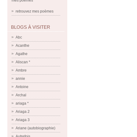
mes poèmes
retrouvez mes poèmes
BLOGS À VISITER
Abc
Acanthe
Agathe
Aliscan *
Ambre
annie
Antoine
Archal
ariaga *
Ariaga 2
Ariaga 3
Ariane (autobiographie)
Autrefois