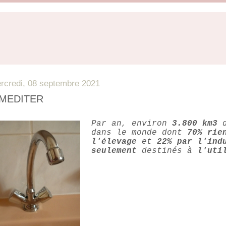
rcredi, 08 septembre 2021
 MEDITER
Par an, environ
3.800 km3
d
dans le monde dont
70% rie
l'élevage
et
22% par l'ind
seulement
destinés à
l'uti