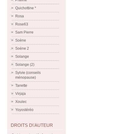
Praline
Quichottine *
Rosa
Rose63
Sam Pierre
Soène
Soène 2
Solange
Solange (2)
Sylvie (conseils
ménopause)
Tanette
Virjaja
Xoulec
Yoyostéréo
DROITS D\'AUTEUR