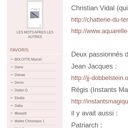
Christian Vidal (qu
http://chatterie-du-
http://www.aquarell
LES MOTS APRES LES
AUTRES
FAVORIS
Deux passionnés d
BOLOTTE Marcel
Jean Jacques :
Dana
Danae
http://jj-dobbelstein
Denis
Régis (Instants Ma
Didier O.
Elodia
http://instantsmagiq
Gaby
l y avait aussi :
I
If6was9
Maitre Chronique 1
Patriarch :