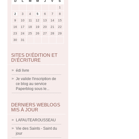
D
L
M
M
J
V
S
1
2
3
4
5
6
7
8
9
10
11
12
13
14
15
16
17
18
19
20
21
22
23
24
25
26
27
28
29
30
31
SITES D\'ÉDITION ET
D\'ÉCRITURE
édi livre
Je valide l'inscription de
ce blog au service
Paperblog sous le...
DERNIERS WEBLOGS
MIS À JOUR
LAFAUTEAROUSSEAU
Vie des Saints - Saint du
jour