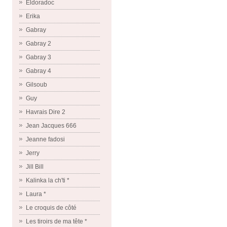
Eldoradoc
Erika
Gabray
Gabray 2
Gabray 3
Gabray 4
Gilsoub
Guy
Havrais Dire 2
Jean Jacques 666
Jeanne fadosi
Jerry
Jill Bill
Kalinka la ch'ti *
Laura *
Le croquis de côté
Les tiroirs de ma tête *