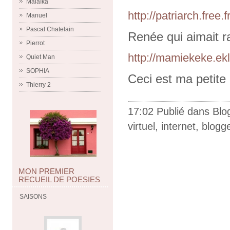
Malaïka
http://patriarch.free.fr
Manuel
Pascal Chatelain
Renée qui aimait ra
Pierrot
http://mamiekeke.ek
Quiet Man
SOPHIA
Ceci est ma petit
Thierry 2
17:02 Publié dans
Blo
virtuel
,
internet
,
blogg
MON PREMIER
RECUEIL DE POESIES
SAISONS