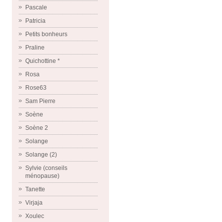
Pascale
Patricia
Petits bonheurs
Praline
Quichottine *
Rosa
Rose63
Sam Pierre
Soène
Soène 2
Solange
Solange (2)
Sylvie (conseils
ménopause)
Tanette
Virjaja
Xoulec