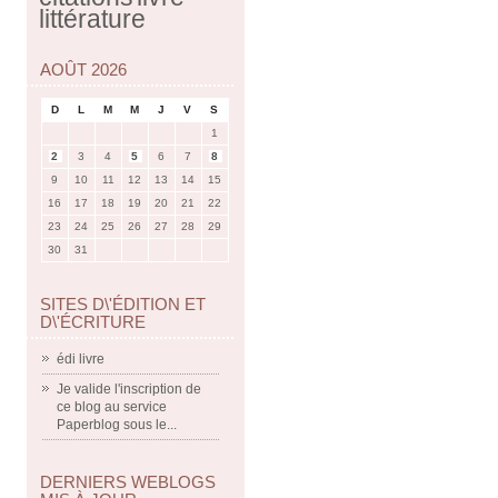
littérature
AOÛT 2026
D
L
M
M
J
V
S
1
2
3
4
5
6
7
8
9
10
11
12
13
14
15
16
17
18
19
20
21
22
23
24
25
26
27
28
29
30
31
SITES D\'ÉDITION ET
D\'ÉCRITURE
édi livre
Je valide l'inscription de
ce blog au service
Paperblog sous le...
DERNIERS WEBLOGS