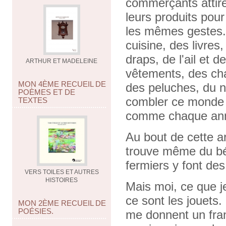
commerçants attire
leurs produits pour
les mêmes gestes. 
cuisine, des livres
draps, de l'ail et 
ARTHUR ET MADELEINE
vêtements, des cha
MON 4ÈME RECUEIL DE
des peluches, du n
POÈMES ET DE
combler ce monde q
TEXTES
comme chaque an
Au bout de cette art
trouve même du béta
fermiers y font des
VERS TOILES ET AUTRES
HISTOIRES
Mais moi, ce que je
ce sont les jouets
MON 2ÈME RECUEIL DE
POÉSIES.
me donnent un fran