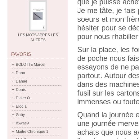
que je puisse achet
Je me tâte, je fais
soeurs et mon frèr
hésiter pour se dé
pour nous rhabiller
LES MOTS APRES LES
AUTRES
Sur la place, les 
FAVORIS
de poche nous fais
BOLOTTE Marcel
essayons de ne pas
Dana
partout. Autour de
Danae
dans des machines
Denis
fusil sur les carto
Didier O.
immenses ou toutes
Elodia
Quand la journée 
Gaby
une journée mervei
If6was9
achats que nous av
Maitre Chronique 1