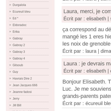
Durgalola
Laura, merci, je c
Ecureuil bleu
Écrit par : elisabeth 
Ed *
Eldoradoc
ça correspond au dé
Erika
mangé les 1 eres hi
Gabray
les noix de grenoble
Gabray 2
Écrit par :
laura
| dima
Gabray 3
Gabray 4
Laura : je devrais m
Gilsoub
Écrit par : elisabeth
Guy
Havrais Dire 2
Bonjour Elisabeth. T
Jean Jacques 666
Luc. Je me souviens
Jeanne fadosi
grands-parents pate
Jerry
Écrit par :
écureuil bl
Jill Bill