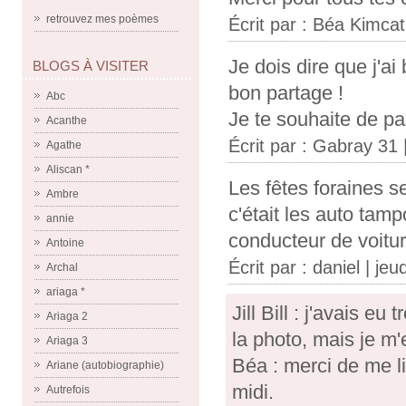
retrouvez mes poèmes
Écrit par :
Béa Kimcat
Je dois dire que j'a
BLOGS À VISITER
bon partage !
Abc
Je te souhaite de pa
Acanthe
Écrit par :
Gabray 31
|
Agathe
Aliscan *
Les fêtes foraines se
Ambre
c'était les auto tamp
annie
conducteur de voitur
Antoine
Écrit par :
daniel
| jeu
Archal
ariaga *
Jill Bill : j'avais e
Ariaga 2
la photo, mais je m'
Ariaga 3
Béa : merci de me li
Ariane (autobiographie)
midi.
Autrefois