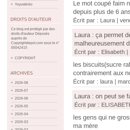
Le mot coupé faim n 
Yoyostéréo
depuis plus de 6 an
DROITS D\'AUTEUR
Écrit par : Laura | ve
Ce blog est protégé par des
Laura : ça permet d
droits d\'auteur Déposés
auprès de
malheureusement d
Copyrightdepot.com sous le n°
00042415
Écrit par : Elisabeth
COPYRIGHT
les biscuits(sucre raf
contrairement aux n
ARCHIVES
Écrit par :
laura
| mard
2026-08
2026-07
Laura : on peut se f
2026-06
Écrit par : ELISABET
2026-05
2026-04
les gens qui ne gro
2026-03
ma mère
2026-02