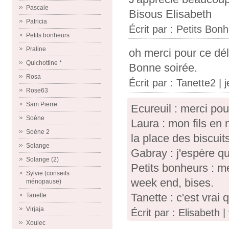
Pascale
Bisous Elisabeth
Patricia
Écrit par :
Petits Bon
Petits bonheurs
Praline
oh merci pour ce déli
Quichottine *
Bonne soirée.
Rosa
Écrit par :
Tanette2
| 
Rose63
Sam Pierre
Ecureuil : merci po
Soène
Laura : mon fils e
Soène 2
la place des biscuits
Solange
Gabray : j'espère q
Solange (2)
Petits bonheurs : me
Sylvie (conseils
week end, bises.
ménopause)
Tanette : c'est vrai
Tanette
Virjaja
Écrit par : Elisabeth 
Xoulec