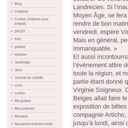
Blog
Landrecies. Si l’in
Citations
Moyen Âge, se fera 
Contes, histoires pour
rendre de bon matin
enfants
vendredi, espère Vir
DROIT
Mais en général, peu
Film
immanquable. »
guitare
Histoire
Et aussi incontourn
Jardinage
l’évènement attire d
Jeux
toute la région, et
Journal de Juliette
partie étant donné 
Livre
Virginie Soigneux. D
Loisirs
Belges allait faire
Ma guitare
exposition de bêtes
Mes poèmes
compagnie Articho, 
Musique
jusqu’à lundi, ainsi
Nouvelles et textes brefs