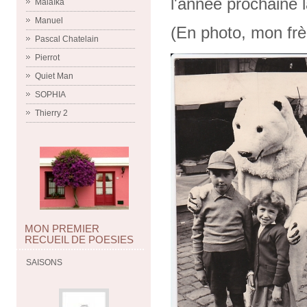
l'année prochaine l
Malaïka
Manuel
(En photo, mon frèr
Pascal Chatelain
Pierrot
Quiet Man
SOPHIA
Thierry 2
MON PREMIER
RECUEIL DE POESIES
SAISONS