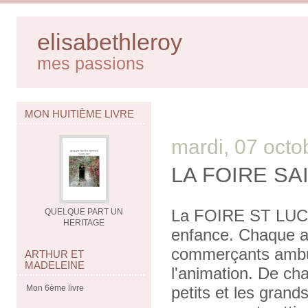
elisabethleroy
mes passions
MON HUITIÈME LIVRE
mardi, 07 octo
LA FOIRE SA
La FOIRE ST LUC e
QUELQUE PART UN
HERITAGE
enfance. Chaque an
commerçants ambula
ARTHUR ET
MADELEINE
l'animation. De cha
Mon 6ème livre
petits et les grand