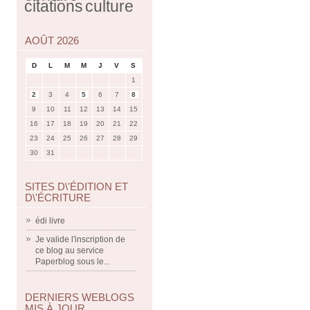
citations
culture
AOÛT 2026
D
L
M
M
J
V
S
1
2
3
4
5
6
7
8
9
10
11
12
13
14
15
16
17
18
19
20
21
22
23
24
25
26
27
28
29
30
31
SITES D\'ÉDITION ET
D\'ÉCRITURE
édi livre
Je valide l'inscription de
ce blog au service
Paperblog sous le...
DERNIERS WEBLOGS
MIS À JOUR