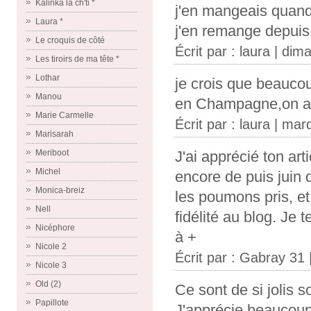
Kalinka la ch'ti *
j'en mangeais quand
Laura *
j'en remange depui
Le croquis de côté
Écrit par :
laura
| dima
Les tiroirs de ma tête *
Lothar
je crois que beaucou
Manou
en Champagne,on app
Marie Carmelle
Écrit par :
laura
| mard
Marisarah
J'ai apprécié ton art
Meriboot
Michel
encore de puis juin 
Monica-breiz
les poumons pris, et
Nell
fidélité au blog. Je
Nicéphore
à +
Nicole 2
Écrit par :
Gabray 31
Nicole 3
Old (2)
Ce sont de si jolis s
Papillote
J'apprécie beaucoup 