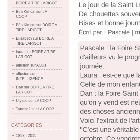
Le jour de la Saint 
BOIRE A TIRE LARIGOT
Béa Kimcat
sur
LA
De chouettes souveni
COOP
Bises et bonne jour
Béa Kimcat
sur
BOIRE A
TIRE LARIGOT
Écrit par :
Pascale
| m
Elisabeth
sur
BOIRE A
TIRE LARIGOT
Pascale : la Foire S
laura
sur
BOIRE A TIRE
d'ailleurs vu le pro
LARIGOT
journée.
allusion
sur
AOUT
Laura : est-ce que la
allusion
sur
INTELLIGENCE
Celle de mon enfan
Dan
sur
BOIRE A TIRE
Dan : la Foire Sain
LARIGOT
qu'on y vend est neu
Ulysse
sur
LA COOP
Tanette2
sur
LA COOP
des choses ancienne
Voici l'extrait de l'
CATÉGORIES
"C’est une véritabl
1893 - 2011
octobre. Ce vendredi,