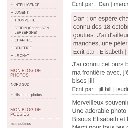
Écrit par :
Dan
| mercr
INTELLIGENCE
JUMENT
Dan : on espère chaq
TROMPETTE
connu des 18 octobre
JARDIN (Charles VAN
LERBERGHE)
gouttes. J'ai d'aill
CHAPITRE
manches, une péleri
BENEFICE
Écrit par : Elisabeth 
LE CHAT
J'ai connu cet ours
MON BLOG DE
ma frontière avec, j'
PHOTOS
bises jill
NORD SUD
Écrit par :
jill bill
| jeud
Histoire et photos
Merveilleux souvenir
Une adorable photo
MON BLOG DE
POÉSIES
Bisous Elisabeth et 
mes poèmes
Merci pour tous tes