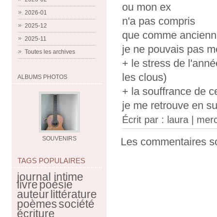
ou mon ex
2026-01
n'a pas compris
2025-12
que comme ancienn
2025-11
je ne pouvais pas me
Toutes les archives
+ le stress de l'ann
les clous)
ALBUMS PHOTOS
+ la souffrance de ce
je me retrouve en s
Écrit par :
laura
| merc
SOUVENIRS
Les commentaires so
TAGS POPULAIRES
journal intime
livre
poésie
auteur
littérature
poèmes
société
écriture