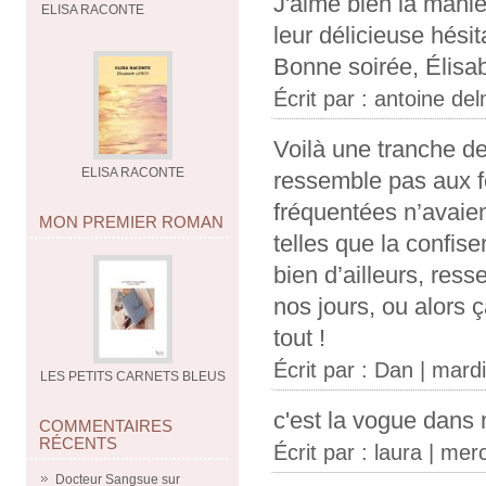
J'aime bien la maniè
ELISA RACONTE
leur délicieuse hésit
Bonne soirée, Élisa
Écrit par :
antoine del
Voilà une tranche de
ELISA RACONTE
ressemble pas aux foi
fréquentées n’avaie
MON PREMIER ROMAN
telles que la confise
bien d’ailleurs, ress
nos jours, ou alors ç
tout !
Écrit par :
Dan
| mardi
LES PETITS CARNETS BLEUS
c'est la vogue dans m
COMMENTAIRES
RÉCENTS
Écrit par :
laura
| merc
Docteur Sangsue
sur