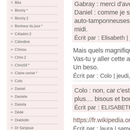
Gabray : merci d'avo
Béa
Binchy *
Daniel : comme je su
Binchy 2
auto-tamponneuses,
Bonheur du jour *
midi.
Céladon 2
Écrit par : Elisabeth 
Célestine
Mais quels magnifiqu
Chinou
Vas-tu y aller cette
Chris 2
Chris59 *
Un beso.
Claire-cerise *
Écrit par :
Colo
| jeudi
Colo
Colo : non, car c'e
Daniel
Daniele
plus.... bisous et b
Dasola
Écrit par : ELISABET
Dédé
https://fr.wikipedi
Diablotin
Écrit par :
laura
| same
Dr Sangsue