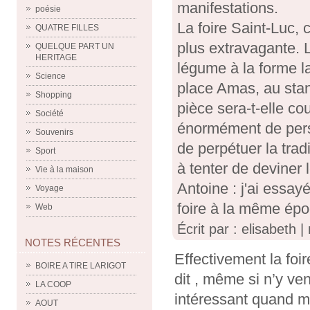
manifestations.
poésie
La foire Saint-Luc, 
QUATRE FILLES
plus extravagante. L
QUELQUE PART UN
HERITAGE
légume à la forme l
Science
place Amas, au stan
Shopping
pièce sera-t-elle c
Société
énormément de person
Souvenirs
de perpétuer la tra
Sport
à tenter de deviner 
Vie à la maison
Antoine : j'ai essay
Voyage
foire à la même ép
Web
Écrit par : elisabeth 
NOTES RÉCENTES
Effectivement la foir
BOIRE A TIRE LARIGOT
dit , même si n’y ve
LA COOP
intéressant quand m
AOUT