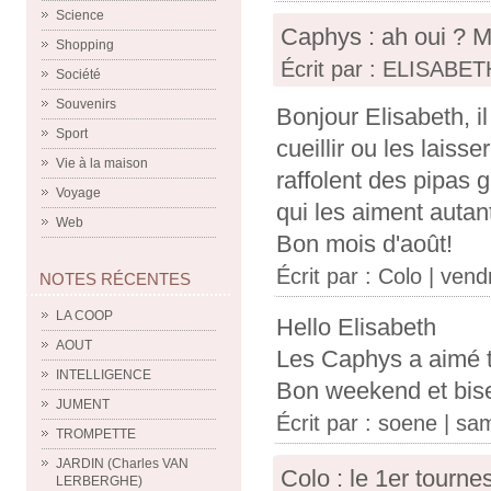
Science
Caphys : ah oui ? M
Shopping
Écrit par : ELISABET
Société
Souvenirs
Bonjour Elisabeth, i
Sport
cueillir ou les lais
Vie à la maison
raffolent des pipas g
Voyage
qui les aiment autan
Web
Bon mois d'août!
Écrit par :
Colo
| vend
NOTES RÉCENTES
LA COOP
Hello Elisabeth
AOUT
Les Caphys a aimé ton
INTELLIGENCE
Bon weekend et bis
JUMENT
Écrit par :
soene
| sam
TROMPETTE
JARDIN (Charles VAN
Colo : le 1er tourne
LERBERGHE)