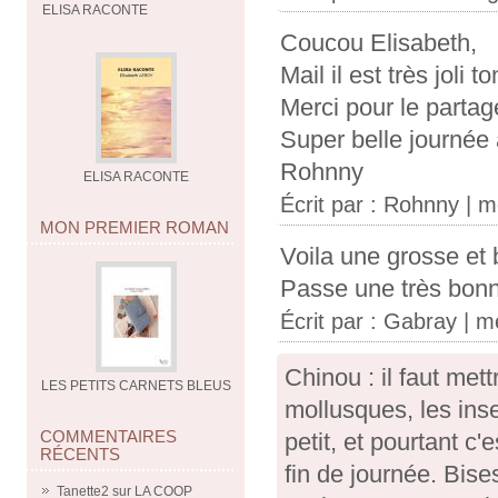
ELISA RACONTE
Coucou Elisabeth,
Mail il est très joli t
Merci pour le partag
Super belle journée à
Rohnny
ELISA RACONTE
Écrit par :
Rohnny
| me
MON PREMIER ROMAN
Voila une grosse et b
Passe une très bonne
Écrit par :
Gabray
| me
Chinou : il faut met
LES PETITS CARNETS BLEUS
mollusques, les inse
COMMENTAIRES
petit, et pourtant c'
RÉCENTS
fin de journée. Bise
Tanette2
sur
LA COOP