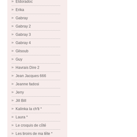
Eldoradoc
Erika
Gabray
Gabray 2
Gabray 3
Gabray 4
Gilsoub
Guy
Havrais Dire 2
Jean Jacques 666
Jeanne fadosi
Jerry
Jill Bill
Kalinka la ch'ti *
Laura *
Le croquis de côté
Les tiroirs de ma tête *