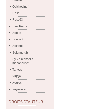
Praline
Quichottine *
Rosa
Rose63
Sam Pierre
Soène
Soène 2
Solange
Solange (2)
Sylvie (conseils
ménopause)
Tanette
Virjaja
Xoulec
Yoyostéréo
DROITS D\'AUTEUR