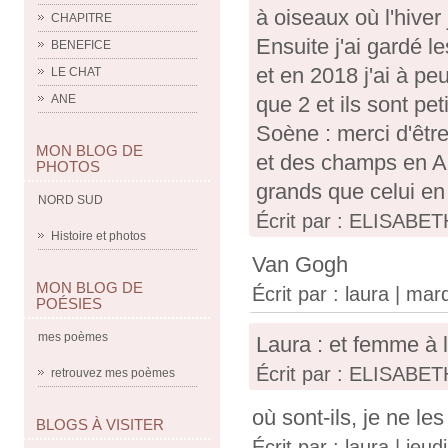
à oiseaux où l'hiver
CHAPITRE
Ensuite j'ai gardé l
BENEFICE
et en 2018 j'ai à pe
LE CHAT
que 2 et ils sont pe
ANE
Soène : merci d'être
MON BLOG DE
et des champs en Ari
PHOTOS
grands que celui en
NORD SUD
Écrit par : ELISABET
Histoire et photos
Van Gogh
MON BLOG DE
Écrit par :
laura
| mard
POÉSIES
mes poèmes
Laura : et femme à 
Écrit par : ELISABET
retrouvez mes poèmes
où sont-ils, je ne le
BLOGS À VISITER
Écrit par :
laura
| jeud