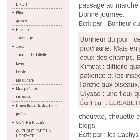
passage au marché 
DROIT
Bonne journée.
Film
guitare
Écrit par :
Bonheur du
Histoire
Bonheur du jour : cel
Jardinage
prochaine. Mais en 
Jeux
Journal de Juliette
ceux des champs. B
Livre
Kimcat : difficile q
Loisirs
patience et les inse
Ma guitare
l'arche aux oiseaux
Mes poèmes
Ulysse : une fleur qu
Musique
Écrit par : ELISABET
Nouvelles et textes brefs
poésie
chouette, chouette e
QUATRE FILLES
blogs
QUELQUE PART UN
Écrit par :
les Caphys
HERITAGE