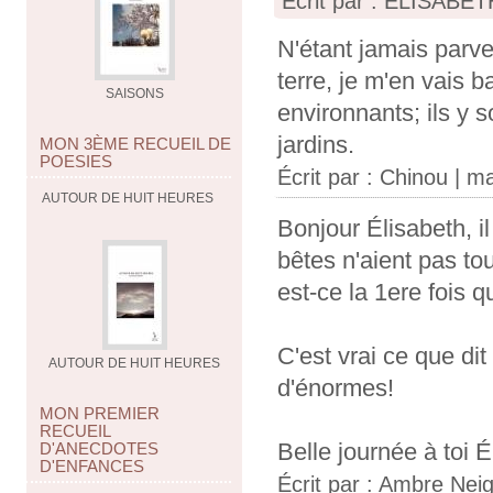
Écrit par : ELISABETH
N'étant jamais parve
terre, je m'en vais 
SAISONS
environnants; ils y 
jardins.
MON 3ÈME RECUEIL DE
POESIES
Écrit par :
Chinou
| ma
AUTOUR DE HUIT HEURES
Bonjour Élisabeth, il
bêtes n'aient pas to
est-ce la 1ere fois 
C'est vrai ce que di
AUTOUR DE HUIT HEURES
d'énormes!
MON PREMIER
RECUEIL
Belle journée à toi É
D'ANECDOTES
D'ENFANCES
Écrit par :
Ambre Nei