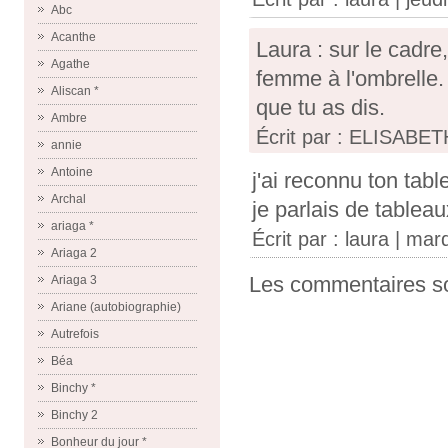
Abc
Acanthe
Laura : sur le cadr
Agathe
femme à l'ombrelle. 
Aliscan *
que tu as dis.
Ambre
Écrit par : ELISABETH
annie
Antoine
j'ai reconnu ton tabl
Archal
je parlais de tablea
ariaga *
Écrit par : laura | ma
Ariaga 2
Les commentaires so
Ariaga 3
Ariane (autobiographie)
Autrefois
Béa
Binchy *
Binchy 2
Bonheur du jour *