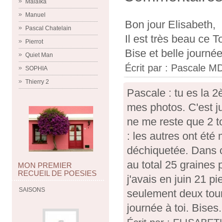
Malaïka
Manuel
Bon jour Elisabeth,
Pascal Chatelain
Il est très beau ce T
Pierrot
Bise et belle journée
Quiet Man
Écrit par :
Pascale M
SOPHIA
Thierry 2
Pascale : tu es la 
mes photos. C'est ju
ne me reste que 2 to
: les autres ont été 
déchiquetée. Dans c
au total 25 graines 
MON PREMIER
RECUEIL DE POESIES
j'avais en juin 21 p
SAISONS
seulement deux tour
journée à toi. Bises.