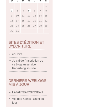
D
L
M
M
J
V
S
1
2
3
4
5
6
7
8
9
10
11
12
13
14
15
16
17
18
19
20
21
22
23
24
25
26
27
28
29
30
31
SITES D\'ÉDITION ET
D\'ÉCRITURE
édi livre
Je valide l'inscription de
ce blog au service
Paperblog sous le...
DERNIERS WEBLOGS
MIS À JOUR
LAFAUTEAROUSSEAU
Vie des Saints - Saint du
jour