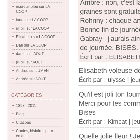
Ambre : non, c'est 
écureuil bleu
sur
LA
graines sont gratuit
COOP
Rohnny : chaque ann
laura
sur
LA COOP
Bonne fin de journé
jill bill
sur
LA COOP
Gabray : j'aurais ai
Elisabeth
sur
LA COOP
Dan
sur
LA COOP
de journée. BISES.
daniel
sur
AOUT
Écrit par : ELISABETH
jill bill
sur
AOUT
Elisabeth voleuse de 
Andrée
sur
JUMENT
Écrit par :
ulysse
| jeu
Andrée
sur
AOUT
Qu'il est joli ton tou
CATÉGORIES
Merci pour tes comm
1893 - 2011
Bises
Blog
Écrit par :
Kimcat
| je
Citations
Contes, histoires pour
Quelle jolie fleur !
enfants