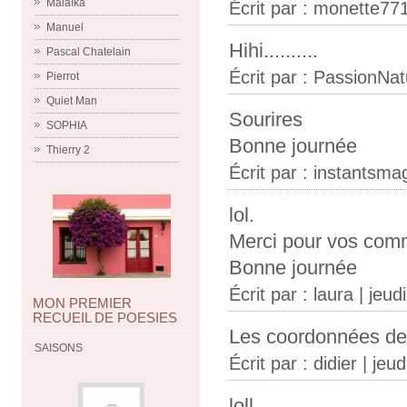
Malaïka
Écrit par :
monette77
Manuel
Hihi..........
Pascal Chatelain
Écrit par :
PassionNat
Pierrot
Quiet Man
Sourires
SOPHIA
Bonne journée
Thierry 2
Écrit par :
instantsma
lol.
Merci pour vos com
Bonne journée
Écrit par :
laura
| jeudi
MON PREMIER
RECUEIL DE POESIES
Les coordonnées de
SAISONS
Écrit par :
didier
| jeud
loll