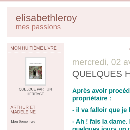
elisabethleroy
mes passions
MON HUITIÈME LIVRE
mercredi, 02 a
QUELQUES H
Après avoir procédé
QUELQUE PART UN
HERITAGE
propriétaire :
ARTHUR ET
- il va falloir que 
MADELEINE
- Ah ! fais la dame
Mon 6ème livre
quelques jours un c