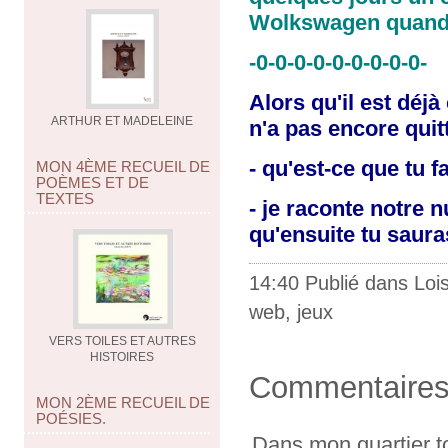
Wolkswagen quand 
-0-0-0-0-0-0-0-0-0-
Alors qu'il est dé
ARTHUR ET MADELEINE
n'a pas encore quit
- qu'est-ce que tu f
MON 4ÈME RECUEIL DE
POÈMES ET DE
TEXTES
- je raconte notre 
qu'ensuite tu sauras
14:40 Publié dans
Lois
web
,
jeux
VERS TOILES ET AUTRES
HISTOIRES
Commentaire
MON 2ÈME RECUEIL DE
POÉSIES.
Dans mon quartier to