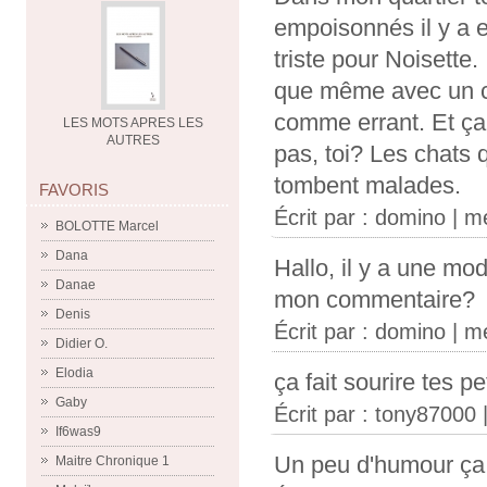
empoisonnés il y a e
triste pour Noisette.
que même avec un co
comme errant. Et ça
LES MOTS APRES LES
AUTRES
pas, toi? Les chats 
tombent malades.
FAVORIS
Écrit par : domino | m
BOLOTTE Marcel
Dana
Hallo, il y a une mo
Danae
mon commentaire?
Denis
Écrit par : domino | m
Didier O.
Elodia
ça fait sourire tes pe
Gaby
Écrit par :
tony87000
|
If6was9
Un peu d'humour ça f
Maitre Chronique 1