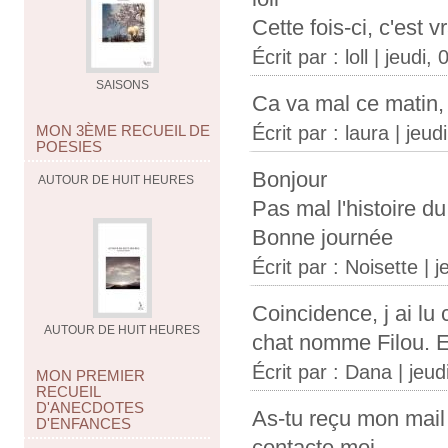
Cette fois-ci, c'est v
Écrit par :
loll
| jeudi, 
SAISONS
Ca va mal ce matin, lo
MON 3ÈME RECUEIL DE
Écrit par :
laura
| jeudi
POESIES
Bonjour
AUTOUR DE HUIT HEURES
Pas mal l'histoire du 
Bonne journée
Écrit par :
Noisette
| j
Coincidence, j ai lu
AUTOUR DE HUIT HEURES
chat nomme Filou. En
Écrit par : Dana | jeud
MON PREMIER
RECUEIL
D'ANECDOTES
As-tu reçu mon mail
D'ENFANCES
contacte moi