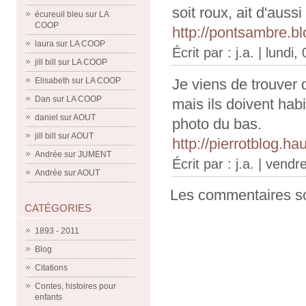
soit roux, ait d'aus
écureuil bleu
sur
LA
COOP
http://pontsambre.b
laura
sur
LA COOP
Écrit par : j.a. | lundi,
jill bill
sur
LA COOP
Elisabeth
sur
LA COOP
Je viens de trouver 
Dan
sur
LA COOP
mais ils doivent habi
daniel
sur
AOUT
photo du bas.
jill bill
sur
AOUT
http://pierrotblog.h
Andrée
sur
JUMENT
Écrit par : j.a. | vendr
Andrée
sur
AOUT
Les commentaires so
CATÉGORIES
1893 - 2011
Blog
Citations
Contes, histoires pour
enfants