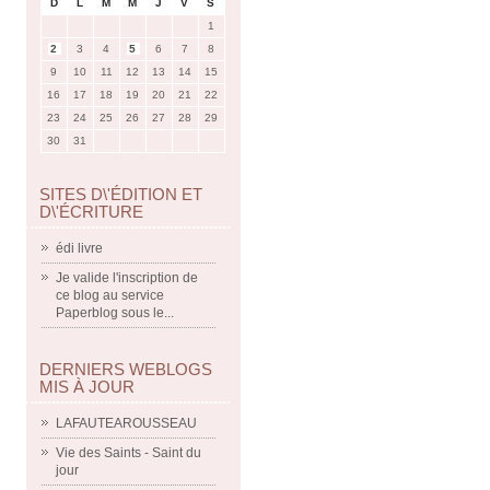
D
L
M
M
J
V
S
1
2
3
4
5
6
7
8
9
10
11
12
13
14
15
16
17
18
19
20
21
22
23
24
25
26
27
28
29
30
31
SITES D\'ÉDITION ET
D\'ÉCRITURE
édi livre
Je valide l'inscription de
ce blog au service
Paperblog sous le...
DERNIERS WEBLOGS
MIS À JOUR
LAFAUTEAROUSSEAU
Vie des Saints - Saint du
jour