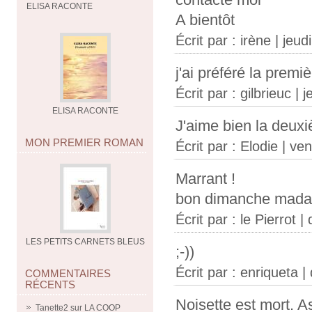
ELISA RACONTE
A bientôt
Écrit par :
irène
| jeudi
j'ai préféré la premièr
Écrit par :
gilbrieuc
| j
ELISA RACONTE
J'aime bien la deuxiè
MON PREMIER ROMAN
Écrit par :
Elodie
| ven
Marrant !
bon dimanche mada
Écrit par :
le Pierrot
| 
LES PETITS CARNETS BLEUS
;-))
Écrit par :
enriqueta
| 
COMMENTAIRES
RÉCENTS
Noisette est mort. As
Tanette2
sur
LA COOP