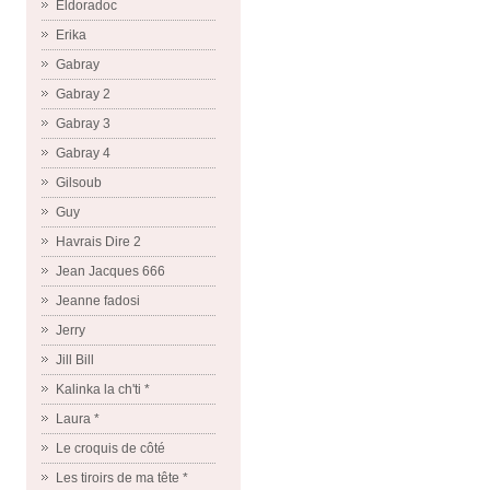
Eldoradoc
Erika
Gabray
Gabray 2
Gabray 3
Gabray 4
Gilsoub
Guy
Havrais Dire 2
Jean Jacques 666
Jeanne fadosi
Jerry
Jill Bill
Kalinka la ch'ti *
Laura *
Le croquis de côté
Les tiroirs de ma tête *