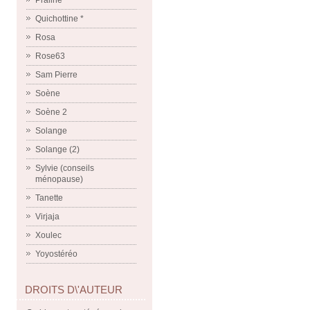
Praline
Quichottine *
Rosa
Rose63
Sam Pierre
Soène
Soène 2
Solange
Solange (2)
Sylvie (conseils
ménopause)
Tanette
Virjaja
Xoulec
Yoyostéréo
DROITS D\'AUTEUR