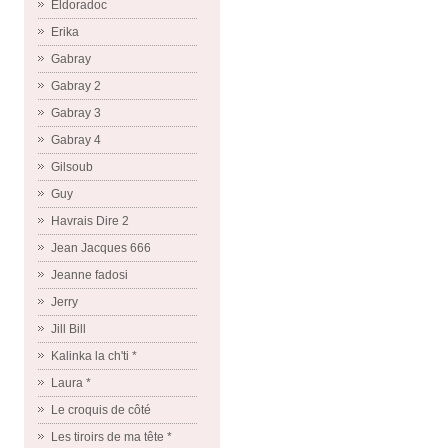
Eldoradoc
Erika
Gabray
Gabray 2
Gabray 3
Gabray 4
Gilsoub
Guy
Havrais Dire 2
Jean Jacques 666
Jeanne fadosi
Jerry
Jill Bill
Kalinka la ch'ti *
Laura *
Le croquis de côté
Les tiroirs de ma tête *