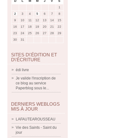
D
L
M
M
J
V
S
1
2
3
4
5
6
7
8
9
10
11
12
13
14
15
16
17
18
19
20
21
22
23
24
25
26
27
28
29
30
31
SITES D\'ÉDITION ET
D\'ÉCRITURE
édi livre
Je valide l'inscription de
ce blog au service
Paperblog sous le...
DERNIERS WEBLOGS
MIS À JOUR
LAFAUTEAROUSSEAU
Vie des Saints - Saint du
jour