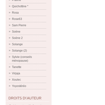
Praline
Quichottine *
Rosa
Rose63
Sam Pierre
Soène
Soène 2
Solange
Solange (2)
Sylvie (conseils
ménopause)
Tanette
Virjaja
Xoulec
Yoyostéréo
DROITS D\'AUTEUR