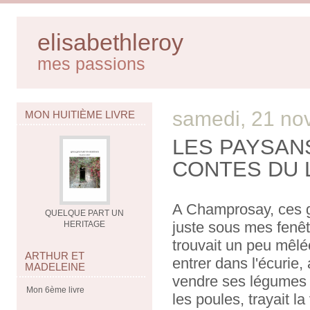
elisabethleroy
mes passions
samedi, 21 no
MON HUITIÈME LIVRE
LES PAYSANS
CONTES DU 
A Champrosay, ces ge
QUELQUE PART UN
juste sous mes fenêt
HERITAGE
trouvait un peu mêlé
ARTHUR ET
entrer dans l'écurie, a
MADELEINE
vendre ses légumes ; 
Mon 6ème livre
les poules, trayait l