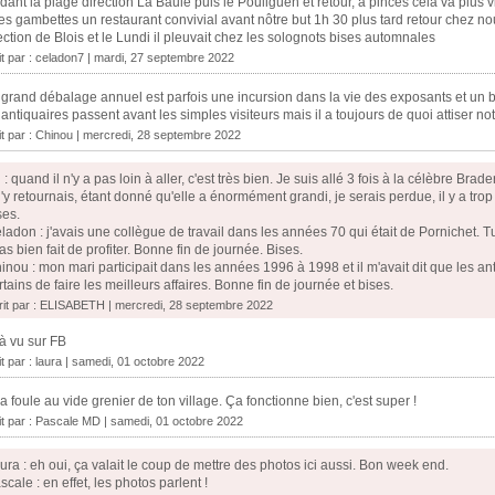
dant la plage direction La Baule puis le Pouliguen et retour, à pinces cela va plus vi
les gambettes un restaurant convivial avant nôtre but 1h 30 plus tard retour chez 
ection de Blois et le Lundi il pleuvait chez les solognots bises automnales
it par :
celadon7
| mardi, 27 septembre 2022
grand débalage annuel est parfois une incursion dans la vie des exposants et un 
 antiquaires passent avant les simples visiteurs mais il a toujours de quoi attiser no
it par :
Chinou
| mercredi, 28 septembre 2022
ll : quand il n'y a pas loin à aller, c'est très bien. Je suis allé 3 fois à la célèbre B
 j'y retournais, étant donné qu'elle a énormément grandi, je serais perdue, il y a tro
ses.
ladon : j'avais une collègue de travail dans les années 70 qui était de Pornichet. 
 as bien fait de profiter. Bonne fin de journée. Bises.
inou : mon mari participait dans les années 1996 à 1998 et il m'avait dit que les ant
rtains de faire les meilleurs affaires. Bonne fin de journée et bises.
rit par : ELISABETH | mercredi, 28 septembre 2022
à vu sur FB
it par :
laura
| samedi, 01 octobre 2022
y a foule au vide grenier de ton village. Ça fonctionne bien, c'est super !
it par :
Pascale MD
| samedi, 01 octobre 2022
ura : eh oui, ça valait le coup de mettre des photos ici aussi. Bon week end.
scale : en effet, les photos parlent !