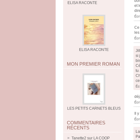
bor
ELISA RACONTE
et 
dir
Écr
Ce 
les
Écr
ELISA RACONTE
Ji
si
bi
MON PREMIER ROMAN
Cé
tu
Ch
ce
Éc
déj
Écr
LES PETITS CARNETS BLEUS
Il 
Écr
COMMENTAIRES
RÉCENTS
La
Pa
Tanette2
sur
LA COOP