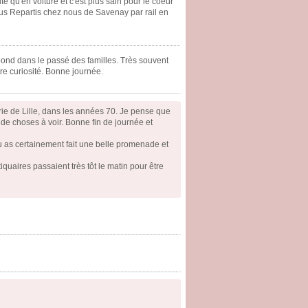
te qu'en voiture et c'est plus sain pour le coeur
nous Repartis chez nous de Savenay par rail en
bond dans le passé des familles. Très souvent
tre curiosité. Bonne journée.
raderie de Lille, dans les années 70. Je pense que
p de choses à voir. Bonne fin de journée et
Tu as certainement fait une belle promenade et
iquaires passaient très tôt le matin pour être