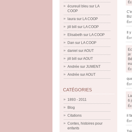
Éc
écureuil bleu
sur
LA
COOP
C'e
Biz
laura
sur
LA COOP
Écr
jill bill
sur
LA COOP
Il 
Elisabeth
sur
LA COOP
Écr
Dan
sur
LA COOP
Ec
daniel
sur
AOUT
je
jill bill
sur
AOUT
Bé
eu
Andrée
sur
JUMENT
Éc
Andrée
sur
AOUT
que
Écr
CATÉGORIES
La
1893 - 2011
6 
Éc
Blog
Citations
il 
Écr
Contes, histoires pour
enfants
Trè