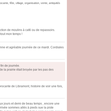
rocante
,
fête
,
village
,
organisation
,
vente
,
antiquités
lection de moulins à café ou de repassoirs.
 tout mon temps !
bonne et agréable journée de ce mardi. Cordiales
 fin de journée.
e de la prairie était broyée par les pas des
brocante de Libramont, histoire de voir une fois,
eux jours et demi de beau temps , encore une
arrivée sommes allés à pieds sue la piste