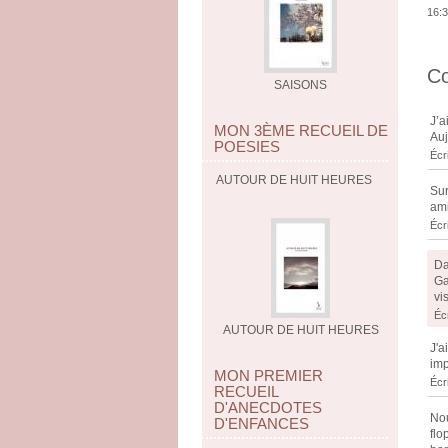
16:3
C
SAISONS
J’a
MON 3ÈME RECUEIL DE
Auj
POESIES
Écr
AUTOUR DE HUIT HEURES
Sur
ami
Écr
Da
Ga
vi
Éc
AUTOUR DE HUIT HEURES
J'a
imp
MON PREMIER
Écr
RECUEIL
D'ANECDOTES
Nou
D'ENFANCES
flo