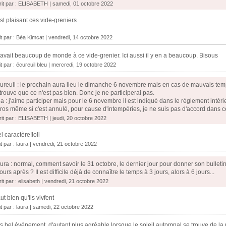
rit par : ELISABETH | samedi, 01 octobre 2022
st plaisant ces vide-greniers
it par :
Béa Kimcat
| vendredi, 14 octobre 2022
y avait beaucoup de monde à ce vide-grenier. Ici aussi il y en a beaucoup. Bisous
it par :
écureuil bleu
| mercredi, 19 octobre 2022
ureuil : le prochain aura lieu le dimanche 6 novembre mais en cas de mauvais temps
 trouve que ce n'est pas bien. Donc je ne participerai pas.
a : j'aime participer mais pour le 6 novembre il est indiqué dans le règlement intérie
ros même si c'est annulé, pour cause d'intempéries, je ne suis pas d'accord dans ce 
rit par : ELISABETH | jeudi, 20 octobre 2022
l caractère!loll
it par :
laura
| vendredi, 21 octobre 2022
ura : normal, comment savoir le 31 octobre, le dernier jour pour donner son bulletin 
jours après ? Il est difficile déjà de connaître le temps à 3 jours, alors à 6 jours...
rit par : elisabeth | vendredi, 21 octobre 2022
faut bien qu'ils vivfent
it par :
laura
| samedi, 22 octobre 2022
s bel événement, d'autant plus agréable lorsque le soleil automnal se trouve de la p