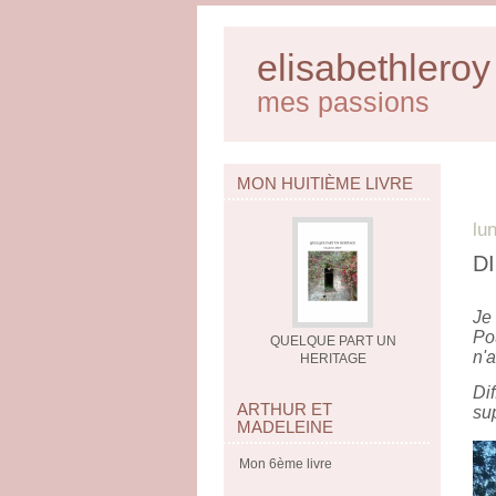
elisabethleroy
mes passions
MON HUITIÈME LIVRE
lu
D
Je 
Pou
QUELQUE PART UN
n'a
HERITAGE
Dif
ARTHUR ET
sup
MADELEINE
Mon 6ème livre