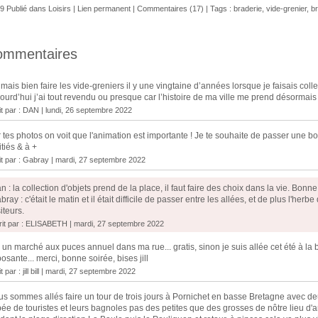
9 Publié dans
Loisirs
|
Lien permanent
|
Commentaires (17)
| Tags :
braderie
,
vide-grenier
,
b
ommentaires
imais bien faire les vide-greniers il y une vingtaine d’années lorsque je faisais col
ourd’hui j’ai tout revendu ou presque car l’histoire de ma ville me prend désormais
it par :
DAN
| lundi, 26 septembre 2022
 tes photos on voit que l'animation est importante ! Je te souhaite de passer une 
tiés & à +
it par :
Gabray
| mardi, 27 septembre 2022
n : la collection d'objets prend de la place, il faut faire des choix dans la vie. Bonne
bray : c'était le matin et il était difficile de passer entre les allées, et de plus l'herb
siteurs.
rit par : ELISABETH | mardi, 27 septembre 2022
i un marché aux puces annuel dans ma rue... gratis, sinon je suis allée cet été à la 
osante... merci, bonne soirée, bises jill
it par :
jill bill
| mardi, 27 septembre 2022
s sommes allés faire un tour de trois jours à Pornichet en basse Bretagne avec d
pée de touristes et leurs bagnoles pas des petites que des grosses de nôtre lieu d'